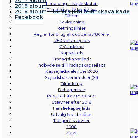
2017 album
Tilmelding til sejlerskolen
2018 album
Tilmelding til klargøring
2018 album – 60 års jubilæumskavalkade
Flåden
Facebook
Beklædning
Retningslinjer
Regler for brug af klubbens J/80’ere
J/80 vintersejlads
Gråsælerne
Kapsejlads
Tirsdagskapsejlads
Indbydelse til Tirsdagskapsejlads
Kapsejladskalender 2026
Sejladsbestemmelser (SI)
Tilmelding
Deltagerliste
Resultatliste / Protester
Stævner efter 2018
Familiekapsejlads
Udvalg & klubmåler
Tidligere stævner
2008
2009