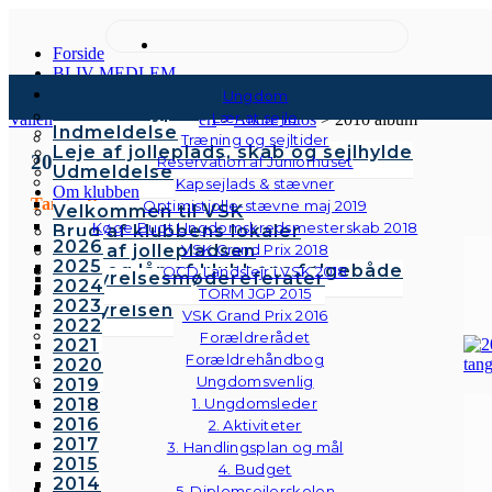
Forside
BLIV MEDLEM
Kontingenter & gebyrer
Ungdom
Medlemstyper
Lær at sejle
Vallensbæk Sejlklub
>
Galleri
>
Andre fotos
>
2010 album
Indmeldelse
Træning og sejltider
Leje af jolleplads, skab og sejlhylde
2010
Reservation af Juniorhuset
Udmeldelse
Kapsejlads & stævner
Om klubben
Tangoaften
Optimistjolle-stævne maj 2019
Velkommen til VSK
Køge Bugt Ungdomskredsmesterskab 2018
Brug af klubbens lokaler
2026
Brug af jollepladsen
VSK Grand Prix 2018
2025
Brug og lån af klubbens følgebåde
OCD Landslejr i VSK 2018
Bestyrelsesmødereferater
2024
Vedtægter
TORM JGP 2015
2023
Bestyrelsen
VSK Grand Prix 2016
2022
Forældrerådet
2021
Forældrehåndbog
2020
Ungdomsvenlig
2019
2018
1. Ungdomsleder
2016
2. Aktiviteter
2017
3. Handlingsplan og mål
2015
4. Budget
2014
5. Diplomsejlerskolen