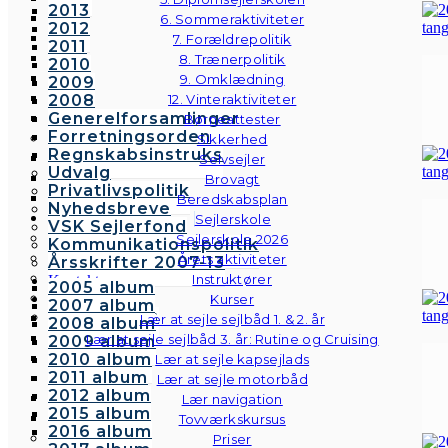
2013
6. Sommeraktiviteter
2012
7. Forældrepolitik
2011
8. Trænerpolitik
2010
9. Omklædning
2009
2008
12. Vinteraktiviteter
Generelforsamlinger
Børneattester
Forretningsorden
Sikkerhed
Regnskabsinstruks
Selvsejler
Udvalg
Brovagt
Privatlivspolitik
Beredskabsplan
Nyhedsbreve
Sejlerskole
VSK Sejlerfond
Sejlerskole 2026
Kommunikationspolitik
Årets aktiviteter
Årsskrifter 2007-13
Instruktører
Kontakt
2005 album
Galleri
Kurser
2007 album
Andre fotos
Lær at sejle sejlbåd 1. & 2. år
2008 album
Lær at sejle sejlbåd 3. år: Rutine og Cruising
2009 album
2010 album
Lær at sejle kapsejlads
2011 album
Lær at sejle motorbåd
2012 album
Lær navigation
2015 album
Tovværkskursus
2016 album
Priser