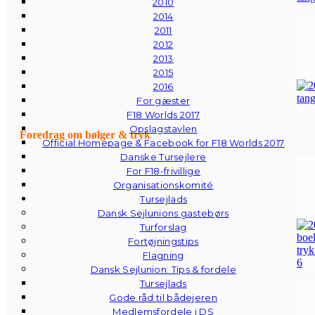
2010
2014
2011
2012
2013
2015
2016
For gæster
F18 Worlds 2017
Opslagstavlen
Foredrag om bølger & tryk
Official Homepage & Facebook for F18 Worlds 2017
Danske Tursejlere
For F18-frivillige
Organisationskomité
Tursejlads
Dansk Sejlunions gastebørs
Turforslag
Fortøjningstips
Flagning
Dansk Sejlunion: Tips & fordele
Tursejlads
Gode råd til bådejeren
Medlemsfordele i DS