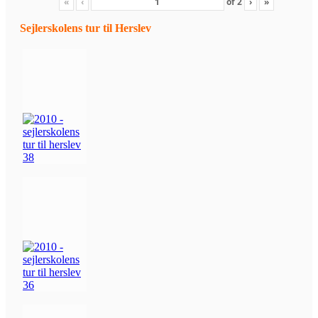
«
‹
of
2
›
»
Sejlerskolens tur til Herslev