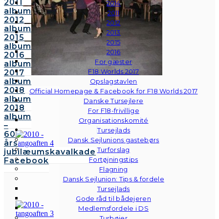
2011
2014
album
2011
2012
2012
album
2013
2015
2015
album
2016
2016
For gæster
album
F18 Worlds 2017
2017
album
Opslagstavlen
2018
Official Homepage & Facebook for F18 Worlds 2017
album
Danske Tursejlere
2018
For F18-frivillige
album
Organisationskomité
–
Tursejlads
60
Dansk Sejlunions gastebørs
års
Turforslag
jubilæumskavalkade
Fortøjningstips
Facebook
Flagning
Dansk Sejlunion: Tips & fordele
Tursejlads
Gode råd til bådejeren
Medlemsfordele i DS
Turbøjer