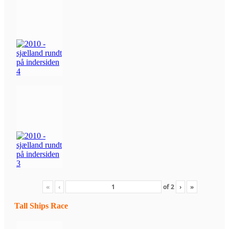
«
‹
of
2
›
»
Tall Ships Race