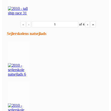
«
‹
of
4
›
»
Sejlerskolens natsejlads