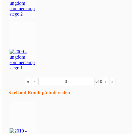
«
‹
of
8
›
»
Sjælland Rundt på Indersiden