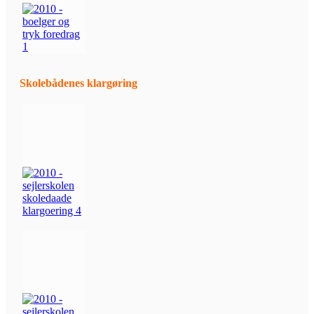
Skolebådenes klargøring