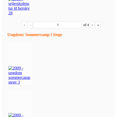
«
‹
of
4
›
»
Ungdom: Sommercamp i Stege