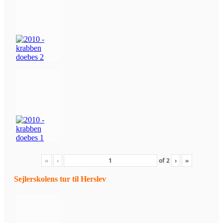
«
‹
of
2
›
»
Sejlerskolens tur til Herslev