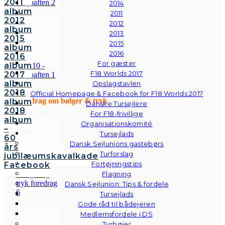
2011
2014
album
2011
2012
2012
album
2013
2015
2015
album
2016
2016
For gæster
album
F18 Worlds 2017
2017
album
Opslagstavlen
2018
Official Homepage & Facebook for F18 Worlds 2017
Foredrag om bølger & tryk
album
Danske Tursejlere
2018
For F18-frivillige
album
Organisationskomité
–
Tursejlads
60
Dansk Sejlunions gastebørs
års
Turforslag
jubilæumskavalkade
Fortøjningstips
Facebook
Flagning
Dansk Sejlunion: Tips & fordele
Tursejlads
Gode råd til bådejeren
Medlemsfordele i DS
Turbøjer