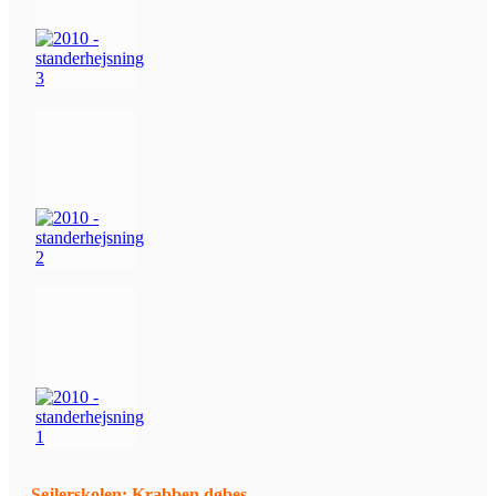
Sejlerskolen: Krabben døbes