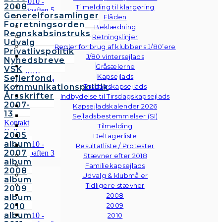
2008
Tilmelding til klargøring
Generelforsamlinger
Flåden
Forretningsorden
Beklædning
Regnskabsinstruks
Retningslinjer
Udvalg
Regler for brug af klubbens J/80’ere
Privatlivspolitik
J/80 vintersejlads
Nyhedsbreve
Gråsælerne
VSK
Kapsejlads
Sejlerfond
Kommunikationspolitik
Tirsdagskapsejlads
Årsskrifter
Indbydelse til Tirsdagskapsejlads
2007-
Kapsejladskalender 2026
13
Sejladsbestemmelser (SI)
Kontakt
Tilmelding
Galleri
2005
Deltagerliste
Andre
album
Resultatliste / Protester
fotos
2007
Stævner efter 2018
album
Familiekapsejlads
2008
Udvalg & klubmåler
album
Tidligere stævner
2009
2008
album
2009
2010
album
2010