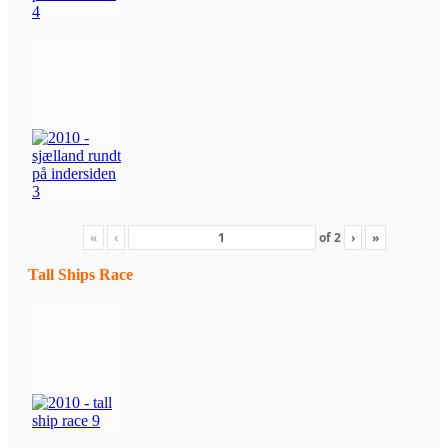
«
‹
of
2
›
»
Tall Ships Race