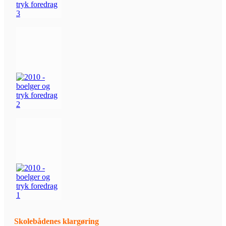
Skolebådenes klargøring