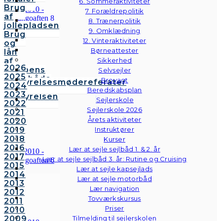
6. Sommeraktiviteter
Brug
7. Forældrepolitik
af
8. Trænerpolitik
jollepladsen
9. Omklædning
Brug
12. Vinteraktiviteter
og
Børneattester
lån
af
Sikkerhed
2026
klubbens
Selvsejler
2025
følgebåde
Brovagt
Bestyrelsesmødereferater
2024
Vedtægter
Beredskabsplan
2023
Bestyrelsen
Sejlerskole
2022
Sejlerskole 2026
2021
Årets aktiviteter
2020
2019
Instruktører
2018
Kurser
2016
Lær at sejle sejlbåd 1. & 2. år
2017
Lær at sejle sejlbåd 3. år: Rutine og Cruising
2015
Lær at sejle kapsejlads
2014
Lær at sejle motorbåd
2013
Lær navigation
2012
Tovværkskursus
2011
Priser
2010
2009
Tilmelding til sejlerskolen