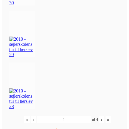
«
‹
of
4
›
»