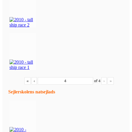
«
‹
of
4
›
»
Sejlerskolens natsejlads