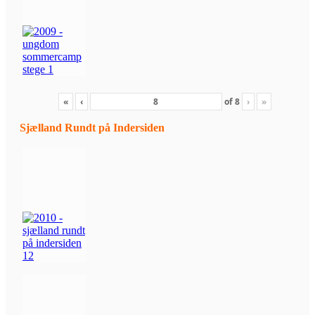
«
‹
of
8
›
»
Sjælland Rundt på Indersiden