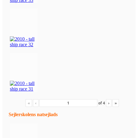
«
‹
of
4
›
»
Sejlerskolens natsejlads