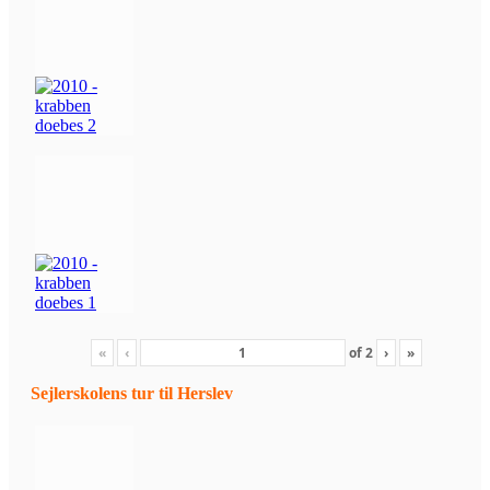
«
‹
of
2
›
»
Sejlerskolens tur til Herslev