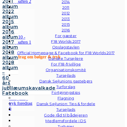
2011
2014
album
2011
2012
2012
album
2013
2015
2015
album
2016
2016
For gæster
album
F18 Worlds 2017
2017
album
Opslagstavlen
2018
Official Homepage & Facebook for F18 Worlds 2017
Foredrag om bølger & tryk
album
Danske Tursejlere
2018
For F18-frivillige
album
Organisationskomité
–
Tursejlads
60
Dansk Sejlunions gastebørs
års
Turforslag
jubilæumskavalkade
Fortøjningstips
Facebook
Flagning
Dansk Sejlunion: Tips & fordele
Tursejlads
Gode råd til bådejeren
Medlemsfordele i DS
Turbøjer