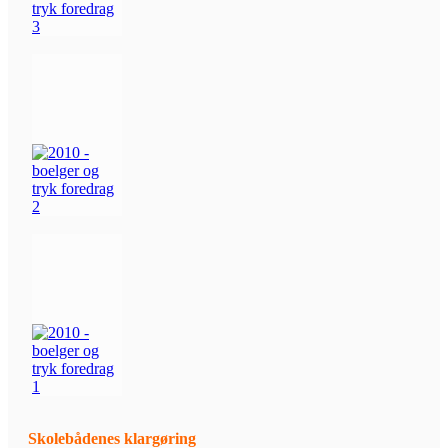
Skolebådenes klargøring