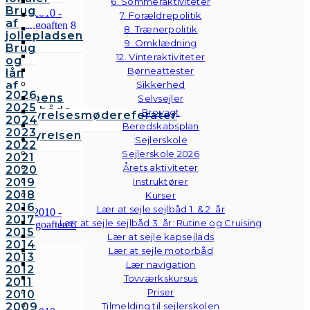
6. Sommeraktiviteter
Brug
7. Forældrepolitik
af
8. Trænerpolitik
jollepladsen
9. Omklædning
Brug
12. Vinteraktiviteter
og
Børneattester
lån
af
Sikkerhed
2026
klubbens
Selvsejler
2025
følgebåde
Brovagt
Bestyrelsesmødereferater
2024
Vedtægter
Beredskabsplan
2023
Bestyrelsen
Sejlerskole
2022
Sejlerskole 2026
2021
Årets aktiviteter
2020
2019
Instruktører
2018
Kurser
2016
Lær at sejle sejlbåd 1. & 2. år
2017
Lær at sejle sejlbåd 3. år: Rutine og Cruising
2015
Lær at sejle kapsejlads
2014
Lær at sejle motorbåd
2013
Lær navigation
2012
Tovværkskursus
2011
Priser
2010
2009
Tilmelding til sejlerskolen