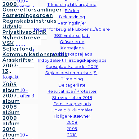
2008
Tilmelding til klargøring
Generelforsamlinger
Flåden
Forretningsorden
Beklædning
Regnskabsinstruks
Retningslinjer
Udvalg
Regler for brug af klubbens J/80’ere
Privatlivspolitik
J/80 vintersejlads
Nyhedsbreve
Gråsælerne
VSK
Kapsejlads
Sejlerfond
Kommunikationspolitik
Tirsdagskapsejlads
Årsskrifter
Indbydelse til Tirsdagskapsejlads
2007-
Kapsejladskalender 2026
13
Sejladsbestemmelser (SI)
Kontakt
Tilmelding
Galleri
2005
Deltagerliste
Andre
album
Resultatliste / Protester
fotos
2007
Stævner efter 2018
album
Familiekapsejlads
2008
Udvalg & klubmåler
album
Tidligere stævner
2009
2008
album
2009
2010
album
2010