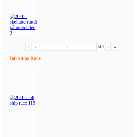
«
‹
of
2
›
»
Tall Ships Race