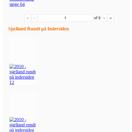
«
‹
of
8
›
»
Sjælland Rundt på Indersiden