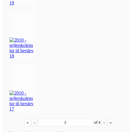
«
‹
of
4
›
»