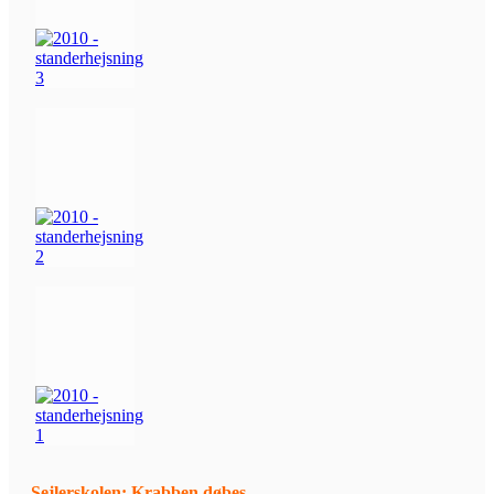
Sejlerskolen: Krabben døbes