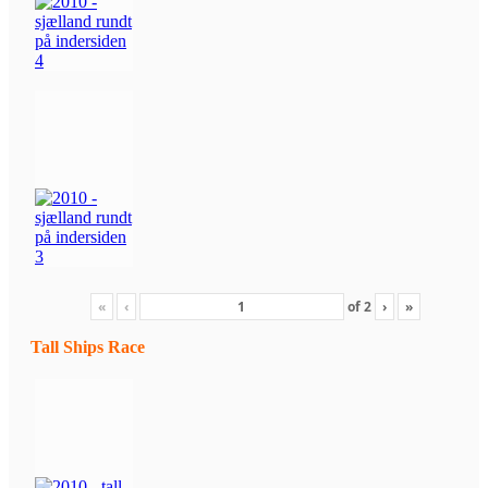
«
‹
of
2
›
»
Tall Ships Race