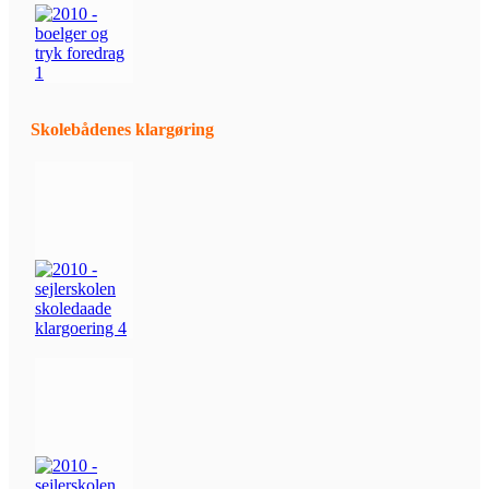
Skolebådenes klargøring