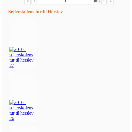
«
‹
of
2
›
»
Sejlerskolens tur til Herslev