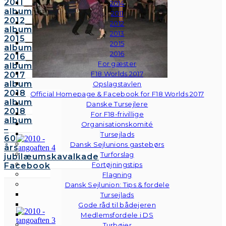
2011
2014
album
2011
2012
2012
album
2013
2015
2015
album
2016
2016
For gæster
album
F18 Worlds 2017
2017
album
Opslagstavlen
2018
Official Homepage & Facebook for F18 Worlds 2017
album
Danske Tursejlere
2018
For F18-frivillige
album
Organisationskomité
–
Tursejlads
60
Dansk Sejlunions gastebørs
års
Turforslag
jubilæumskavalkade
Fortøjningstips
Facebook
Flagning
Dansk Sejlunion: Tips & fordele
Tursejlads
Gode råd til bådejeren
Medlemsfordele i DS
Turbøjer