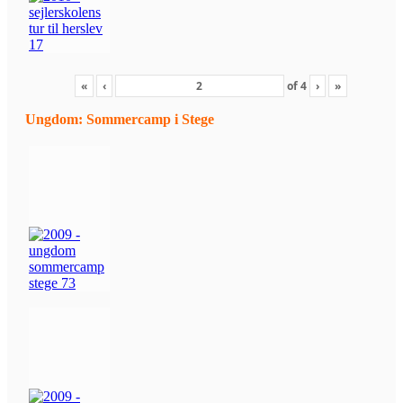
«
‹
of
4
›
»
Ungdom: Sommercamp i Stege