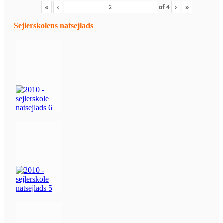
«
‹
of
4
›
»
Sejlerskolens natsejlads