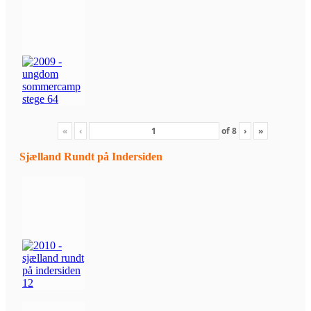
«
‹
of
8
›
»
Sjælland Rundt på Indersiden