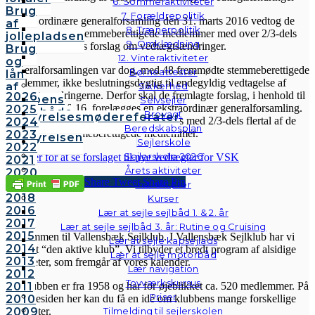
6. Sommeraktiviteter
Brug
7. Forældrepolitik
På den ordinære generalforsamling den 31. marts 2016 vedtog de
af
8. Trænerpolitik
tilstedeværende stemmeberettigede medlemmer med over 2/3-dels
jollepladsen
9. Omklædning
flertal bestyrelsens forslag om vedtægtsændringer.
Brug
12. Vinteraktiviteter
og
Generalforsamlingen var dog, med 48 fremmødte stemmeberettigede
Børneattester
lån
medlemmer, ikke beslutningsdygtig til endegyldig vedtagelse af
af
Sikkerhed
vedtægtsændringerne. Derfor skal de fremlagte forslag, i henhold til
2026
klubbens
Selvsejler
vedtægternes § 16, forelægges en ekstraordinær generalforsamling.
2025
følgebåde
Brovagt
Bestyrelsesmødereferater
Her kan forslagene endegyldig vedtages med 2/3-dels flertal af de
2024
Vedtægter
Beredskabsplan
fremmødte, stemmeberettigede medlemmer.
2023
Bestyrelsen
Sejlerskole
2022
Sejlerskole 2026
Klik her for at se forslaget til nye vedtægter for VSK
2021
Årets aktiviteter
2020
Share
Tweet
Share
Pin
2019
Instruktører
2018
Kurser
VSK
2016
Lær at sejle sejlbåd 1. & 2. år
2017
Lær at sejle sejlbåd 3. år: Rutine og Cruising
2015
Velkommen til Vallensbæk Sejlklub. I Vallensbæk Sejlklub har vi
Lær at sejle kapsejlads
2014
mottoet “den aktive klub”. Vi tilbyder et bredt program af alsidige
Lær at sejle motorbåd
2013
aktiviteter, som fremgår af vores kalender.
Lær navigation
2012
Tovværkskursus
2011
Sejlklubben er fra 1958 og har for øjeblikket ca. 520 medlemmer. På
Priser
2010
hjemmesiden her kan du få en idé om klubbens mange forskellige
2009
Tilmelding til sejlerskolen
aktiviteter.