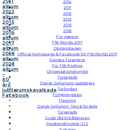
2011
2014
album
2011
2012
2012
album
2013
2015
2015
album
2016
2016
For gæster
album
F18 Worlds 2017
2017
album
Opslagstavlen
2018
Official Homepage & Facebook for F18 Worlds 2017
album
Danske Tursejlere
2018
For F18-frivillige
album
Organisationskomité
–
Tursejlads
60
Dansk Sejlunions gastebørs
års
Turforslag
jubilæumskavalkade
Fortøjningstips
Facebook
Flagning
Dansk Sejlunion: Tips & fordele
Tursejlads
Gode råd til bådejeren
Medlemsfordele i DS
Turbøjer