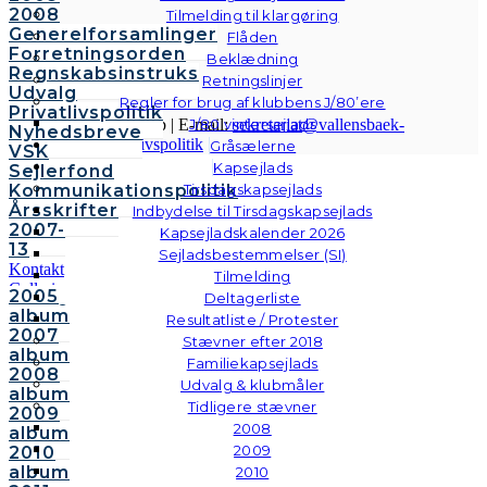
2008
Tilmelding til klargøring
Generelforsamlinger
Flåden
Forretningsorden
Beklædning
Regnskabsinstruks
Retningslinjer
Udvalg
Regler for brug af klubbens J/80’ere
Privatlivspolitik
J/80 vintersejlads
© Vallensbæk Sejlklub | E-mail:
sekretariat@vallensbaek-
Nyhedsbreve
sejlklub.dk
|
Privatlivspolitik
Gråsælerne
VSK
Kapsejlads
Sejlerfond
Kommunikationspolitik
Tirsdagskapsejlads
Årsskrifter
Indbydelse til Tirsdagskapsejlads
2007-
Kapsejladskalender 2026
13
Sejladsbestemmelser (SI)
Kontakt
Tilmelding
Galleri
2005
Deltagerliste
Andre
album
Resultatliste / Protester
fotos
2007
Stævner efter 2018
album
Familiekapsejlads
2008
Udvalg & klubmåler
album
Tidligere stævner
2009
2008
album
2009
2010
album
2010