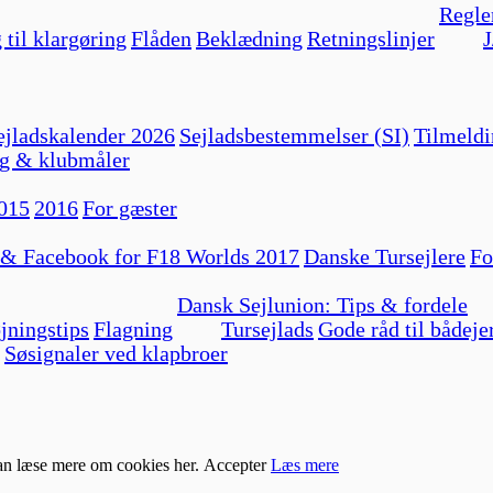
Regle
 til klargøring
Flåden
Beklædning
Retningslinjer
J
jladskalender 2026
Sejladsbestemmelser (SI)
Tilmeldi
g & klubmåler
015
2016
For gæster
 & Facebook for F18 Worlds 2017
Danske Tursejlere
Fo
Dansk Sejlunion: Tips & fordele
jningstips
Flagning
Tursejlads
Gode råd til bådeje
Søsignaler ved klapbroer
kan læse mere om cookies her.
Accepter
Læs mere