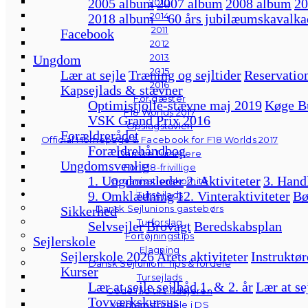
2005 album
2007 album
2008 album
20
2010
2014
2018 album – 60 års jubilæumskavalka
2011
Facebook
2012
2013
Ungdom
2015
Lær at sejle
Træning og sejltider
Reservation
2016
Kapsejlads & stævner
For gæster
Optimistjolle-stævne maj 2019
Køge B
F18 Worlds 2017
VSK Grand Prix 2016
Opslagstavlen
Forældrerådet
Official Homepage & Facebook for F18 Worlds 2017
Forældrehåndbog
Danske Tursejlere
Ungdomsvenlig
For F18-frivillige
1. Ungdomsleder
2. Aktiviteter
3. Hand
Organisationskomité
9. Omklædning
12. Vinteraktiviteter
Bø
Tursejlads
Dansk Sejlunions gastebørs
Sikkerhed
Turforslag
Selvsejler
Brovagt
Beredskabsplan
Fortøjningstips
Sejlerskole
Flagning
Sejlerskole 2026
Årets aktiviteter
Instruktør
Dansk Sejlunion: Tips & fordele
Kurser
Tursejlads
Lær at sejle sejlbåd 1. & 2. år
Lær at se
Gode råd til bådejeren
Tovværkskursus
Medlemsfordele i DS