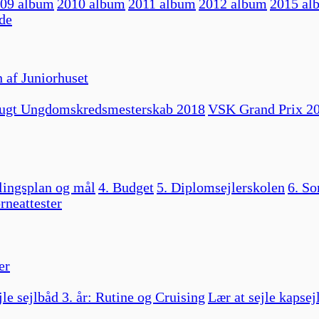
09 album
2010 album
2011 album
2012 album
2015 al
de
 af Juniorhuset
ugt Ungdomskredsmesterskab 2018
VSK Grand Prix 2
lingsplan og mål
4. Budget
5. Diplomsejlerskolen
6. So
rneattester
er
jle sejlbåd 3. år: Rutine og Cruising
Lær at sejle kapsej