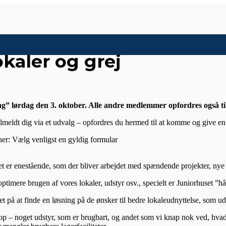
kaler og grej
g” lørdag den 3. oktober. Alle andre medlemmer opfordres også til
ar tilmeldt dig via et udvalg – opfordres du hermed til at komme og give 
g her: Vælg venligst en gyldig formular
et er enestående, som der bliver arbejdet med spændende projekter, nye 
timere brugen af vores lokaler, udstyr osv., specielt er Juniorhuset ”hå
t på at finde en løsning på de ønsker til bedre lokaleudnyttelse, som
– noget udstyr, som er brugbart, og andet som vi knap nok ved, hvad er e