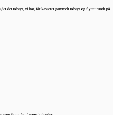
ået det udstyr, vi har, får kasseret gammelt udstyr og flyttet rundt på
er, som fremgår af vores kalender.