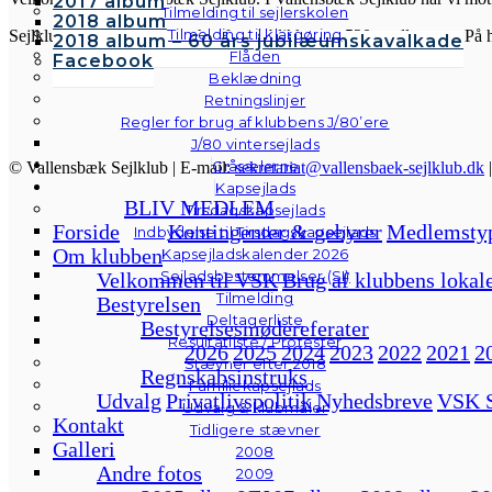
2017 album
Tilmelding til sejlerskolen
2018 album
Tilmelding til klargøring
Sejlklubben er fra 1958 og har for øjeblikket ca. 520 medlemmer. På 
2018 album – 60 års jubilæumskavalkade
Flåden
Facebook
Beklædning
Retningslinjer
Regler for brug af klubbens J/80’ere
J/80 vintersejlads
Gråsælerne
© Vallensbæk Sejlklub | E-mail:
sekretariat@vallensbaek-sejlklub.dk
Kapsejlads
BLIV MEDLEM
Tirsdagskapsejlads
Forside
Kontingenter & gebyrer
Medlemsty
Indbydelse til Tirsdagskapsejlads
Om klubben
Kapsejladskalender 2026
Sejladsbestemmelser (SI)
Velkommen til VSK
Brug af klubbens lokal
Tilmelding
Bestyrelsen
Deltagerliste
Bestyrelsesmødereferater
Resultatliste / Protester
2026
2025
2024
2023
2022
2021
2
Stævner efter 2018
Regnskabsinstruks
Familiekapsejlads
Udvalg
Privatlivspolitik
Nyhedsbreve
VSK S
Udvalg & klubmåler
Kontakt
Tidligere stævner
Galleri
2008
Andre fotos
2009