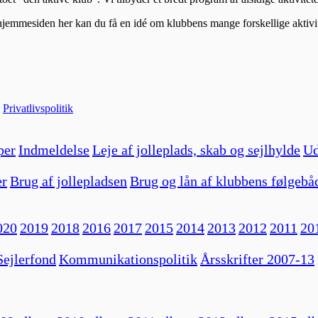
hjemmesiden her kan du få en idé om klubbens mange forskellige aktivit
|
Privatlivspolitik
per
Indmeldelse
Leje af jolleplads, skab og sejlhylde
Ud
er
Brug af jollepladsen
Brug og lån af klubbens følgebå
020
2019
2018
2016
2017
2015
2014
2013
2012
2011
20
ejlerfond
Kommunikationspolitik
Årsskrifter 2007-13