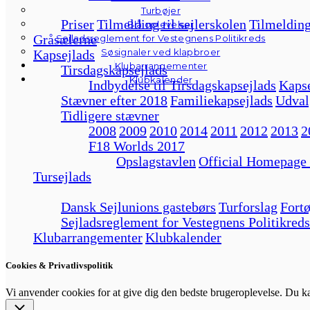
Turbøjer
Priser
Tilmelding til sejlerskolen
Tilmelding
Blå oplevelser
Gråsælerne
Sejladsreglement for Vestegnens Politikreds
Søsignaler ved klapbroer
Kapsejlads
Klubarrangementer
Tirsdagskapsejlads
Klubkalender
Indbydelse til Tirsdagskapsejlads
Kapse
Stævner efter 2018
Familiekapsejlads
Udval
Tidligere stævner
2008
2009
2010
2014
2011
2012
2013
2
F18 Worlds 2017
Opslagstavlen
Official Homepage
Tursejlads
Dansk Sejlunions gastebørs
Turforslag
Fortø
Sejladsreglement for Vestegnens Politikreds
Klubarrangementer
Klubkalender
Cookies & Privatlivspolitik
Vi anvender cookies for at give dig den bedste brugeroplevelse. Du 