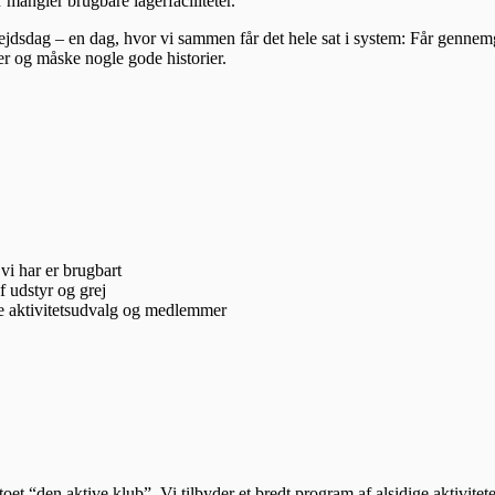
 mangler brugbare lagerfaciliteter.
rbejdsdag – en dag, hvor vi sammen får det hele sat i system: Får gennemg
er og måske nogle gode historier.
vi har er brugbart
af udstyr og grej
ge aktivitetsudvalg og medlemmer
t “den aktive klub”. Vi tilbyder et bredt program af alsidige aktivitet