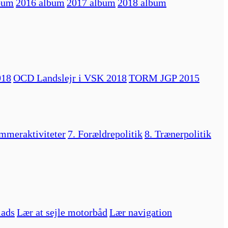
bum
2016 album
2017 album
2018 album
018
OCD Landslejr i VSK 2018
TORM JGP 2015
mmeraktiviteter
7. Forældrepolitik
8. Trænerpolitik
lads
Lær at sejle motorbåd
Lær navigation