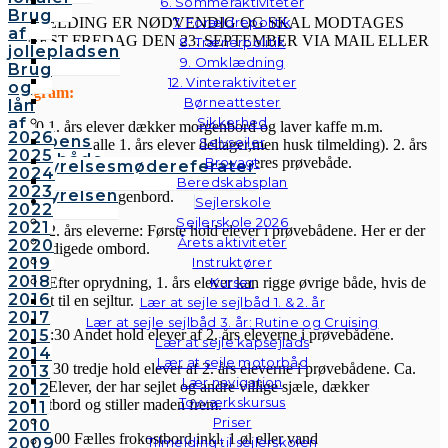
6. Sommeraktiviteter
Brug
TILMELDING ER NØDVENDIG OG SKAL MODTAGES
7. Forældrepolitik
af
SENEST FREDAG DEN 23. SEPTEMBER VIA MAIL ELLER
8. Trænerpolitik
jollepladsen
SMS.
9. Omklædning
Brug
12. Vinteraktiviteter
og
Program:
Børneattester
lån
af
Sikkerhed
08:00 1. års elever dækker morgenbord og laver kaffe m.m.
2026
klubbens
Selvsejler
(Forventer at alle 1. års elever deltager,men husk tilmelding). 2. års
2025
følgebåde
elever, der skal aflægge prøve, rigger deres prøvebåde.
Brovagt
Bestyrelsesmødereferater
2024
Vedtægter
Beredskabsplan
2023
Bestyrelsen
08:30 Fælles morgenbord.
Sejlerskole
2022
Sejlerskole 2026
2021
09:30 2. års eleverne: Første hold elever i prøvebådene. Her er der
Årets aktiviteter
2020
bemyndigede ombord.
2019
Instruktører
2018
09:30 Efter oprydning, 1. års elever kan rigge øvrige både, hvis de
Kurser
2016
har lyst til en sejltur.
Lær at sejle sejlbåd 1. & 2. år
2017
Lær at sejle sejlbåd 3. år: Rutine og Cruising
Ca. 10:30 Andet hold elever af 2. års eleverne i prøvebådene.
2015
Lær at sejle kapsejlads
2014
Lær at sejle motorbåd
Ca. 11:30 tredje hold elever af 2. års eleverne i prøvebådene. Ca.
2013
Lær navigation
12:15 Elever, der har sejlet og andre villige sjæle, dækker
2012
Tovværkskursus
frokostbord og stiller maden frem.
2011
Priser
2010
Ca. 13:00 Fælles frokostbord inkl. 1 øl eller vand
2009
Tilmelding til sejlerskolen