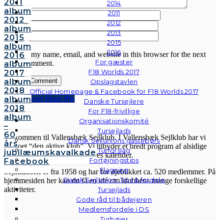
2011
2014
album
2011
Name
*
2012
2012
Email
*
album
2013
Website
2015
2015
album
2016
Save my name, email, and website in this browser for the next
2016
For gæster
time I comment.
album
F18 Worlds 2017
2017
album
Opslagstavlen
2018
Official Homepage & Facebook for F18 Worlds 2017
Share
Tweet
Share
Pin
album
Danske Tursejlere
2018
For F18-frivillige
album
VSK
Organisationskomité
–
Tursejlads
60
Velkommen til Vallensbæk Sejlklub. I Vallensbæk Sejlklub har vi
Dansk Sejlunions gastebørs
års
mottoet “den aktive klub”. Vi tilbyder et bredt program af alsidige
Turforslag
jubilæumskavalkade
aktiviteter, som fremgår af vores kalender.
Fortøjningstips
Facebook
Flagning
Sejlklubben er fra 1958 og har for øjeblikket ca. 520 medlemmer. På
Dansk Sejlunion: Tips & fordele
hjemmesiden her kan du få en idé om klubbens mange forskellige
aktiviteter.
Tursejlads
Gode råd til bådejeren
Medlemsfordele i DS
Turbøjer