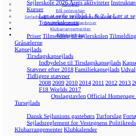
Sejlerskole 2026
Årets aktiviteter
Instruktør
Turbøjer
Kurser
Blå oplevelser
Lær at sejle sejlbåd 1. & 2. år
Lær at se
Sejladsreglement for Vestegnens Politikreds
Tovværkskursus
Søsignaler ved klapbroer
Klubarrangementer
Klubkalender
Priser
Tilmelding til sejlerskolen
Tilmelding
Gråsælerne
Kapsejlads
Tirsdagskapsejlads
Indbydelse til Tirsdagskapsejlads
Kapse
Stævner efter 2018
Familiekapsejlads
Udval
Tidligere stævner
2008
2009
2010
2014
2011
2012
2013
2
F18 Worlds 2017
Opslagstavlen
Official Homepage
Tursejlads
Dansk Sejlunions gastebørs
Turforslag
Fortø
Sejladsreglement for Vestegnens Politikreds
Klubarrangementer
Klubkalender