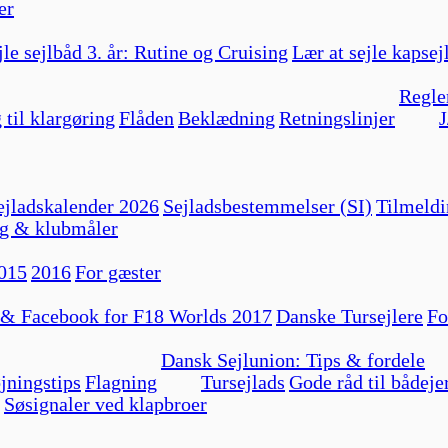
er
jle sejlbåd 3. år: Rutine og Cruising
Lær at sejle kapsej
Regle
 til klargøring
Flåden
Beklædning
Retningslinjer
J
jladskalender 2026
Sejladsbestemmelser (SI)
Tilmeldi
g & klubmåler
015
2016
For gæster
 & Facebook for F18 Worlds 2017
Danske Tursejlere
Fo
Dansk Sejlunion: Tips & fordele
jningstips
Flagning
Tursejlads
Gode råd til bådeje
Søsignaler ved klapbroer