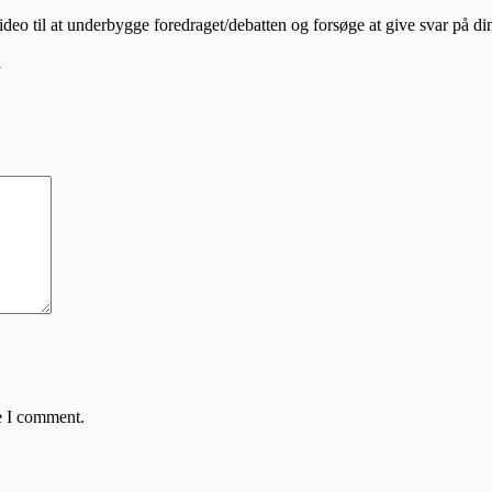
video til at underbygge foredraget/debatten og forsøge at give svar på d
l
e I comment.