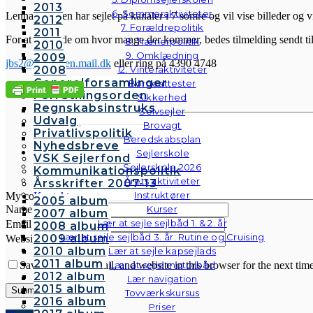
2013
6. Sommeraktiviteter
Lennart Larsen har sejlet på kanaler i 7 somre og vil vise billeder og 
2012
7. Forældrepolitik
2011
For at få en ide om hvor mange der kommer, bedes tilmelding sendt ti
8. Trænerpolitik
2010
9. Omklædning
2009
jbs2@simonsen.mail.dk
eller ring på 4390 4748
2008
12. Vinteraktiviteter
Generelforsamlinger
Børneattester
Leave a Reply
Forretningsorden
Sikkerhed
Regnskabsinstruks
Selvsejler
Udvalg
Brovagt
Privatlivspolitik
Beredskabsplan
Nyhedsbreve
Sejlerskole
VSK Sejlerfond
Sejlerskole 2026
Kommunikationspolitik
Årets aktiviteter
Årsskrifter 2007-13
Instruktører
My comment is..
Kontakt
2005 album
Galleri
Name
*
Kurser
2007 album
Andre fotos
Lær at sejle sejlbåd 1. & 2. år
Email
*
2008 album
Lær at sejle sejlbåd 3. år: Rutine og Cruising
2009 album
Website
2010 album
Lær at sejle kapsejlads
2011 album
Save my name, email, and website in this browser for the next tim
Lær at sejle motorbåd
2012 album
Lær navigation
2015 album
Tovværkskursus
2016 album
Priser