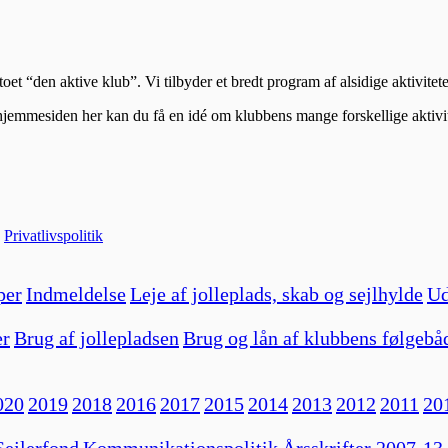
t “den aktive klub”. Vi tilbyder et bredt program af alsidige aktivitet
hjemmesiden her kan du få en idé om klubbens mange forskellige aktivit
|
Privatlivspolitik
per
Indmeldelse
Leje af jolleplads, skab og sejlhylde
Ud
er
Brug af jollepladsen
Brug og lån af klubbens følgebå
020
2019
2018
2016
2017
2015
2014
2013
2012
2011
20