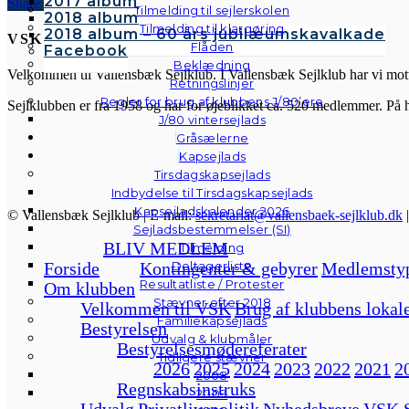
2017 album
Share
Tweet
Share
Pin
Tilmelding til sejlerskolen
2018 album
Tilmelding til klargøring
2018 album – 60 års jubilæumskavalkade
VSK
Flåden
Facebook
Beklædning
Velkommen til Vallensbæk Sejlklub. I Vallensbæk Sejlklub har vi mottoe
Retningslinjer
Regler for brug af klubbens J/80’ere
Sejlklubben er fra 1958 og har for øjeblikket ca. 520 medlemmer. På 
J/80 vintersejlads
Gråsælerne
Kapsejlads
Tirsdagskapsejlads
Indbydelse til Tirsdagskapsejlads
Kapsejladskalender 2026
© Vallensbæk Sejlklub | E-mail:
sekretariat@vallensbaek-sejlklub.dk
Sejladsbestemmelser (SI)
BLIV MEDLEM
Tilmelding
Deltagerliste
Forside
Kontingenter & gebyrer
Medlemsty
Resultatliste / Protester
Om klubben
Stævner efter 2018
Velkommen til VSK
Brug af klubbens lokal
Familiekapsejlads
Bestyrelsen
Udvalg & klubmåler
Bestyrelsesmødereferater
Tidligere stævner
2026
2025
2024
2023
2022
2021
2
2008
Regnskabsinstruks
2009