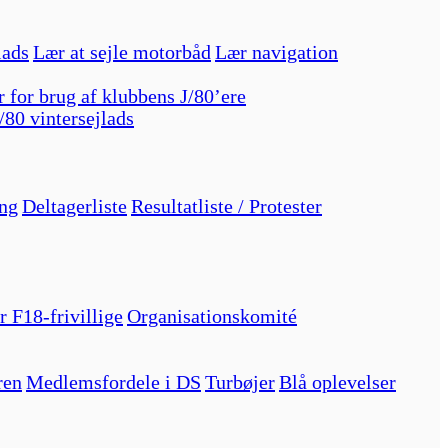
lads
Lær at sejle motorbåd
Lær navigation
r for brug af klubbens J/80’ere
/80 vintersejlads
ng
Deltagerliste
Resultatliste / Protester
r F18-frivillige
Organisationskomité
ren
Medlemsfordele i DS
Turbøjer
Blå oplevelser