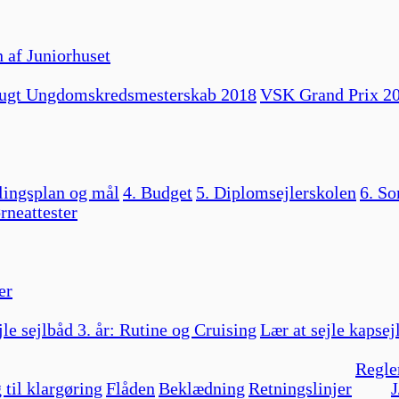
 af Juniorhuset
ugt Ungdomskredsmesterskab 2018
VSK Grand Prix 2
lingsplan og mål
4. Budget
5. Diplomsejlerskolen
6. So
rneattester
er
jle sejlbåd 3. år: Rutine og Cruising
Lær at sejle kapsej
Regle
 til klargøring
Flåden
Beklædning
Retningslinjer
J