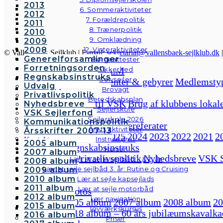
2013
6. Sommeraktiviteter
2012
7. Forældrepolitik
2011
8. Trænerpolitik
2010
9. Omklædning
2009
2008
12. Vinteraktiviteter
© Vallensbæk Sejlklub | E-mail:
sekretariat@vallensbaek-sejlklub.dk
Generelforsamlinger
Børneattester
Forretningsorden
BLIV MEDLEM
Sikkerhed
Regnskabsinstruks
Selvsejler
Forside
Kontingenter & gebyrer
Medlemsty
Udvalg
Brovagt
Om klubben
Privatlivspolitik
Beredskabsplan
Velkommen til VSK
Brug af klubbens lokal
Nyhedsbreve
Sejlerskole
VSK Sejlerfond
Bestyrelsen
Sejlerskole 2026
Kommunikationspolitik
Bestyrelsesmødereferater
Årets aktiviteter
Årsskrifter 2007-13
2026
2025
2024
2023
2022
2021
2
Instruktører
Kontakt
2005 album
Regnskabsinstruks
Galleri
Kurser
2007 album
Udvalg
Privatlivspolitik
Nyhedsbreve
VSK S
Andre fotos
Lær at sejle sejlbåd 1. & 2. år
2008 album
Kontakt
Lær at sejle sejlbåd 3. år: Rutine og Cruising
2009 album
2010 album
Galleri
Lær at sejle kapsejlads
2011 album
Lær at sejle motorbåd
Andre fotos
2012 album
Lær navigation
2005 album
2007 album
2008 album
20
2015 album
Tovværkskursus
2018 album – 60 års jubilæumskavalka
2016 album
Priser