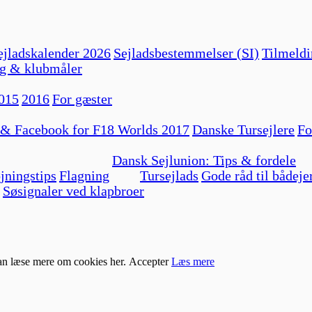
jladskalender 2026
Sejladsbestemmelser (SI)
Tilmeldi
g & klubmåler
015
2016
For gæster
 & Facebook for F18 Worlds 2017
Danske Tursejlere
Fo
Dansk Sejlunion: Tips & fordele
jningstips
Flagning
Tursejlads
Gode råd til bådeje
Søsignaler ved klapbroer
kan læse mere om cookies her.
Accepter
Læs mere