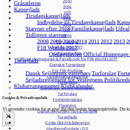
2010
Gråsælerne
2014
Kapsejlads
2011
Tirsdagskapsejlads
2012
Indbydelse til Tirsdagskapsejlads
Kapse
2013
Stævner efter 2018
Familiekapsejlads
Udval
2015
Tidligere stævner
2016
2008
2009
2010
2014
2011
2012
2013
2
For gæster
F18 Worlds 2017
F18 Worlds 2017
Opslagstavlen
Official Homepage
Opslagstavlen
Official Homepage & Facebook for F18 Worlds 2017
Tursejlads
Danske Tursejlere
For F18-frivillige
Dansk Sejlunions gastebørs
Turforslag
Fortø
Organisationskomité
Sejladsreglement for Vestegnens Politikreds
Tursejlads
Klubarrangementer
Klubkalender
Dansk Sejlunions gastebørs
Turforslag
Cookies & Privatlivspolitik
Fortøjningstips
Flagning
Vi anvender cookies for at give dig den bedste brugeroplevelse. Du 
Dansk Sejlunion: Tips & fordele
Tursejlads
Gode råd til bådejeren
Luk
Medlemsfordele i DS