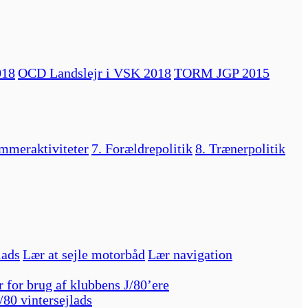
018
OCD Landslejr i VSK 2018
TORM JGP 2015
mmeraktiviteter
7. Forældrepolitik
8. Trænerpolitik
lads
Lær at sejle motorbåd
Lær navigation
r for brug af klubbens J/80’ere
/80 vintersejlads