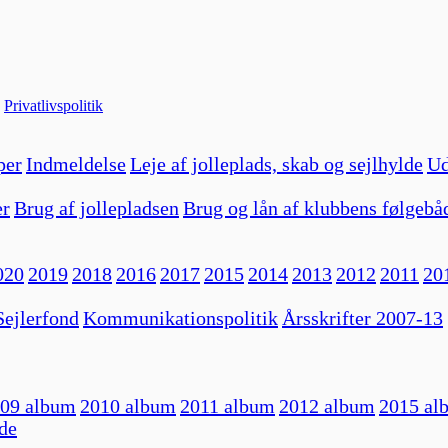
|
Privatlivspolitik
per
Indmeldelse
Leje af jolleplads, skab og sejlhylde
Ud
er
Brug af jollepladsen
Brug og lån af klubbens følgebå
020
2019
2018
2016
2017
2015
2014
2013
2012
2011
20
ejlerfond
Kommunikationspolitik
Årsskrifter 2007-13
09 album
2010 album
2011 album
2012 album
2015 al
de