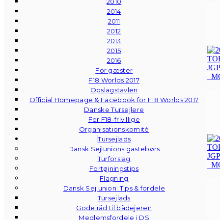
2010
2014
2011
2012
2013
2015
2016
For gæster
F18 Worlds 2017
Opslagstavlen
Official Homepage & Facebook for F18 Worlds 2017
Danske Tursejlere
For F18-frivillige
Organisationskomité
Tursejlads
Dansk Sejlunions gastebørs
Turforslag
Fortøjningstips
Flagning
Dansk Sejlunion: Tips & fordele
Tursejlads
Gode råd til bådejeren
Medlemsfordele i DS