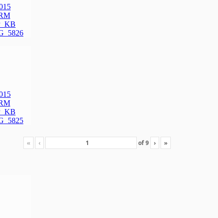
«
‹
of
9
›
»