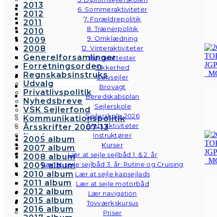
2013
6. Sommeraktiviteter
2012
7. Forældrepolitik
2011
8. Trænerpolitik
2010
9. Omklædning
2009
2008
12. Vinteraktiviteter
Generelforsamlinger
Børneattester
Forretningsorden
Sikkerhed
Regnskabsinstruks
Selvsejler
Udvalg
Brovagt
Privatlivspolitik
Beredskabsplan
Nyhedsbreve
Sejlerskole
VSK Sejlerfond
Sejlerskole 2026
Kommunikationspolitik
Årets aktiviteter
Årsskrifter 2007-13
Instruktører
Kontakt
2005 album
Galleri
Kurser
2007 album
Andre fotos
Lær at sejle sejlbåd 1. & 2. år
2008 album
Lær at sejle sejlbåd 3. år: Rutine og Cruising
2009 album
2010 album
Lær at sejle kapsejlads
2011 album
Lær at sejle motorbåd
2012 album
Lær navigation
2015 album
Tovværkskursus
2016 album
Priser