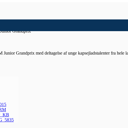
unior Grandprix
unior Grandprix med deltagelse af unge kapsejladstalenter fra hele lande