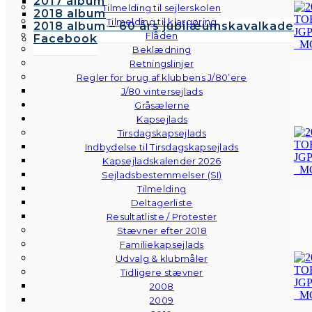
2017 album
Tilmelding til sejlerskolen
2018 album
Tilmelding til klargøring
2018 album – 60 års jubilæumskavalkade
Flåden
Facebook
Beklædning
Retningslinjer
Regler for brug af klubbens J/80’ere
J/80 vintersejlads
Gråsælerne
Kapsejlads
Tirsdagskapsejlads
Indbydelse til Tirsdagskapsejlads
Kapsejladskalender 2026
Sejladsbestemmelser (SI)
Tilmelding
Deltagerliste
Resultatliste / Protester
Stævner efter 2018
Familiekapsejlads
Udvalg & klubmåler
Tidligere stævner
2008
2009