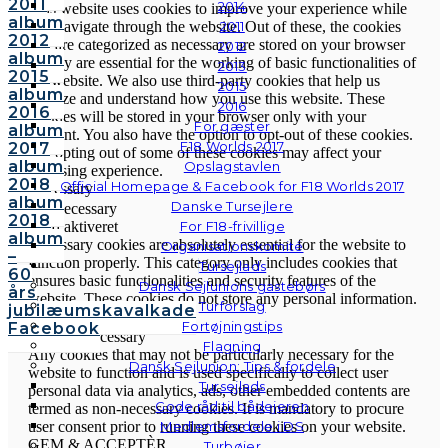
2011
2014
This website uses cookies to improve your experience while
album
2011
you navigate through the website. Out of these, the cookies
2012
that are categorized as necessary are stored on your browser
2012
album
as they are essential for the working of basic functionalities of
2013
2015
the website. We also use third-party cookies that help us
2015
album
analyze and understand how you use this website. These
2016
2016
cookies will be stored in your browser only with your
For gæster
album
consent. You also have the option to opt-out of these cookies.
F18 Worlds 2017
2017
But opting out of some of these cookies may affect your
album
Opslagstavlen
browsing experience.
2018
Official Homepage & Facebook for F18 Worlds 2017
Necessary
album
Danske Tursejlere
Necessary
2018
For F18-frivillige
Altid aktiveret
album
Necessary cookies are absolutely essential for the website to
Organisationskomité
–
function properly. This category only includes cookies that
Tursejlads
60
ensures basic functionalities and security features of the
Dansk Sejlunions gastebørs
års
website. These cookies do not store any personal information.
Turforslag
jubilæumskavalkade
Non-necessary
Fortøjningstips
Facebook
Non-necessary
Flagning
Any cookies that may not be particularly necessary for the
Dansk Sejlunion: Tips & fordele
website to function and is used specifically to collect user
Tursejlads
personal data via analytics, ads, other embedded contents are
Gode råd til bådejeren
termed as non-necessary cookies. It is mandatory to procure
Medlemsfordele i DS
user consent prior to running these cookies on your website.
GEM & ACCEPTÈR
Turbøjer