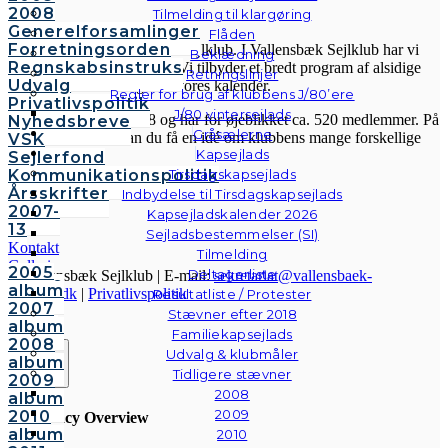
VSK
2008
Tilmelding til klargøring
Generelforsamlinger
Flåden
Forretningsorden
Velkommen til Vallensbæk Sejlklub. I Vallensbæk Sejlklub har vi
Beklædning
Regnskabsinstruks
mottoet “den aktive klub”. Vi tilbyder et bredt program af alsidige
Retningslinjer
Udvalg
aktiviteter, som fremgår af vores kalender.
Regler for brug af klubbens J/80’ere
Privatlivspolitik
J/80 vintersejlads
Sejlklubben er fra 1958 og har for øjeblikket ca. 520 medlemmer. På
Nyhedsbreve
Gråsælerne
hjemmesiden her kan du få en idé om klubbens mange forskellige
VSK
Kapsejlads
aktiviteter.
Sejlerfond
Kommunikationspolitik
Tirsdagskapsejlads
Årsskrifter
Indbydelse til Tirsdagskapsejlads
2007-
Kapsejladskalender 2026
13
Sejladsbestemmelser (SI)
Kontakt
Tilmelding
Galleri
2005
Deltagerliste
© Vallensbæk Sejlklub | E-mail:
sekretariat@vallensbaek-
Andre
album
sejlklub.dk
|
Privatlivspolitik
Resultatliste / Protester
fotos
2007
Stævner efter 2018
album
Familiekapsejlads
2008
Udvalg & klubmåler
album
Tidligere stævner
Luk
2009
2008
album
2009
2010
Privacy Overview
album
2010