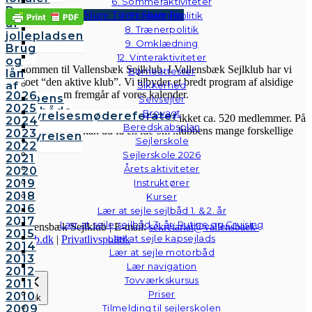
6. Sommeraktiviteter
Brug
Share
Tweet
Share
Pin
7. Forældrepolitik
af
8. Trænerpolitik
jollepladsen
VSK
9. Omklædning
Brug
12. Vinteraktiviteter
og
Velkommen til Vallensbæk Sejlklub. I Vallensbæk Sejlklub har vi
Børneattester
lån
mottoet “den aktive klub”. Vi tilbyder et bredt program af alsidige
af
Sikkerhed
aktiviteter, som fremgår af vores kalender.
2026
klubbens
Selvsejler
2025
følgebåde
Brovagt
Bestyrelsesmødereferater
Sejlklubben er fra 1958 og har for øjeblikket ca. 520 medlemmer. På
2024
Vedtægter
Beredskabsplan
hjemmesiden her kan du få en idé om klubbens mange forskellige
2023
Bestyrelsen
Sejlerskole
aktiviteter.
2022
Sejlerskole 2026
2021
Årets aktiviteter
2020
2019
Instruktører
2018
Kurser
2016
Lær at sejle sejlbåd 1. & 2. år
2017
Lær at sejle sejlbåd 3. år: Rutine og Cruising
© Vallensbæk Sejlklub | E-mail:
sekretariat@vallensbaek-
2015
Lær at sejle kapsejlads
sejlklub.dk
|
Privatlivspolitik
2014
Lær at sejle motorbåd
2013
Lær navigation
2012
Tovværkskursus
2011
Priser
2010
Luk
2009
Tilmelding til sejlerskolen