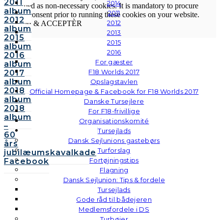
2011
2014
termed as non-necessary cookies. It is mandatory to procure
album
2011
user consent prior to running these cookies on your website.
2012
2012
GEM & ACCEPTÈR
album
2013
2015
2015
album
2016
2016
For gæster
album
F18 Worlds 2017
2017
album
Opslagstavlen
2018
Official Homepage & Facebook for F18 Worlds 2017
album
Danske Tursejlere
2018
For F18-frivillige
album
Organisationskomité
–
Tursejlads
60
Dansk Sejlunions gastebørs
års
Turforslag
jubilæumskavalkade
Fortøjningstips
Facebook
Flagning
Dansk Sejlunion: Tips & fordele
Tursejlads
Gode råd til bådejeren
Medlemsfordele i DS
Turbøjer