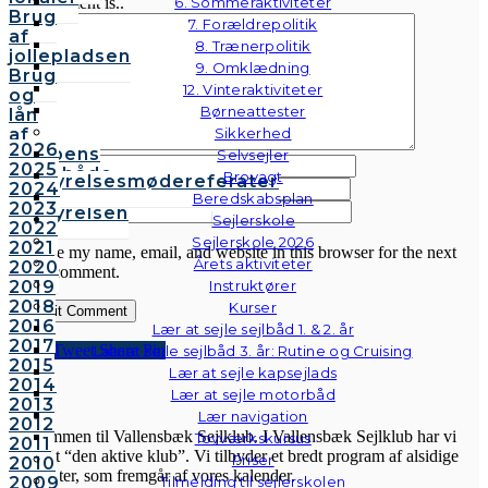
6. Sommeraktiviteter
My comment is..
Brug
7. Forældrepolitik
af
8. Trænerpolitik
jollepladsen
9. Omklædning
Brug
12. Vinteraktiviteter
og
Børneattester
lån
af
Sikkerhed
2026
klubbens
Selvsejler
Name
*
2025
følgebåde
Brovagt
Bestyrelsesmødereferater
2024
Email
*
Vedtægter
Beredskabsplan
2023
Website
Bestyrelsen
Sejlerskole
2022
Sejlerskole 2026
2021
Save my name, email, and website in this browser for the next
Årets aktiviteter
2020
time I comment.
2019
Instruktører
2018
Kurser
2016
Lær at sejle sejlbåd 1. & 2. år
2017
Share
Tweet
Share
Pin
Lær at sejle sejlbåd 3. år: Rutine og Cruising
2015
Lær at sejle kapsejlads
2014
VSK
Lær at sejle motorbåd
2013
Lær navigation
2012
Velkommen til Vallensbæk Sejlklub. I Vallensbæk Sejlklub har vi
Tovværkskursus
2011
mottoet “den aktive klub”. Vi tilbyder et bredt program af alsidige
Priser
2010
aktiviteter, som fremgår af vores kalender.
2009
Tilmelding til sejlerskolen