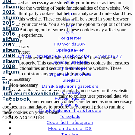
2011
2014
categorized as necessary are stored on your browser as they are
album
essential for the working of basic functionalities of the website. We
2011
2012
also use third-party cookies that help us analyze and understand how
2012
album
you use this website. These cookies will be stored in your browser
2013
2015
only with your consent. You also have the option to opt-out of these
2015
album
cookies. But opting out of some of these cookies may affect your
2016
2016
browsing experience.
For gæster
album
Necessary
F18 Worlds 2017
2017
Necessary
album
Opslagstavlen
Altid aktiveret
2018
Official Homepage & Facebook for F18 Worlds 2017
Necessary cookies are absolutely essential for the website to
album
Danske Tursejlere
function properly. This category only includes cookies that ensures
2018
basic functionalities and security features of the website. These
For F18-frivillige
album
cookies do not store any personal information.
Organisationskomité
–
Non-necessary
Tursejlads
60
Non-necessary
Dansk Sejlunions gastebørs
års
Any cookies that may not be particularly necessary for the website
Turforslag
jubilæumskavalkade
to function and is used specifically to collect user personal data via
Fortøjningstips
Facebook
analytics, ads, other embedded contents are termed as non-necessary
Flagning
cookies. It is mandatory to procure user consent prior to running
Dansk Sejlunion: Tips & fordele
these cookies on your website.
Tursejlads
GEM & ACCEPTÈR
Gode råd til bådejeren
Medlemsfordele i DS
Turbøjer