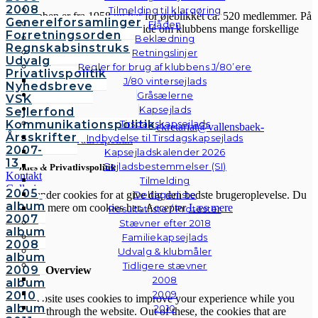
2008
Tilmelding til klargøring
Sejlklubben er fra 1958 og har for øjeblikket ca. 520 medlemmer. På
Generelforsamlinger
Flåden
hjemmesiden her kan du få en idé om klubbens mange forskellige
Forretningsorden
Beklædning
aktiviteter.
Regnskabsinstruks
Retningslinjer
Udvalg
Regler for brug af klubbens J/80’ere
Privatlivspolitik
J/80 vintersejlads
Nyhedsbreve
Gråsælerne
VSK
Kapsejlads
Sejlerfond
Kommunikationspolitik
Tirsdagskapsejlads
© Vallensbæk Sejlklub | E-mail:
sekretariat@vallensbaek-
Årsskrifter
Indbydelse til Tirsdagskapsejlads
sejlklub.dk
|
Privatlivspolitik
2007-
Kapsejladskalender 2026
13
Sejladsbestemmelser (SI)
Cookies & Privatlivspolitik
Kontakt
Tilmelding
Galleri
2005
Vi anvender cookies for at give dig den bedste brugeroplevelse. Du
Deltagerliste
Andre
album
kan læse mere om cookies her.
Accepter
Læs mere
Resultatliste / Protester
fotos
2007
Stævner efter 2018
album
Familiekapsejlads
Luk
2008
Udvalg & klubmåler
album
Tidligere stævner
2009
Privacy Overview
2008
album
2009
2010
This website uses cookies to improve your experience while you
album
2010
navigate through the website. Out of these, the cookies that are