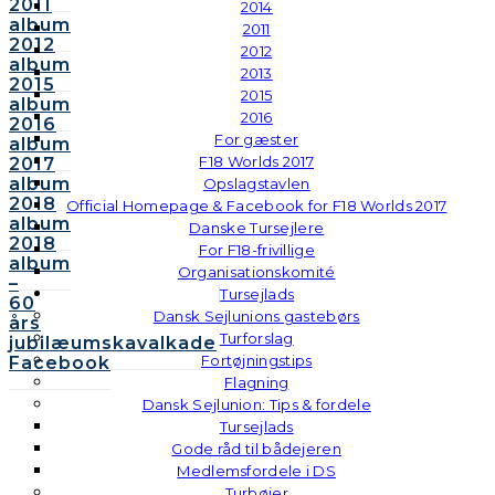
2011
2014
album
2011
2012
2012
album
2013
2015
2015
album
2016
2016
For gæster
album
F18 Worlds 2017
2017
album
Opslagstavlen
2018
Official Homepage & Facebook for F18 Worlds 2017
album
Danske Tursejlere
2018
For F18-frivillige
album
Organisationskomité
–
Tursejlads
60
Dansk Sejlunions gastebørs
års
Turforslag
jubilæumskavalkade
Fortøjningstips
Facebook
Flagning
Dansk Sejlunion: Tips & fordele
Tursejlads
Gode råd til bådejeren
Medlemsfordele i DS
Turbøjer