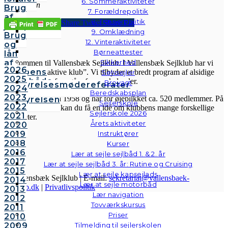
6. Sommeraktiviteter
Bestyrelsen
Brug
7. Forældrepolitik
af
8. Trænerpolitik
Share
Tweet
Share
Pin
jollepladsen
9. Omklædning
Brug
12. Vinteraktiviteter
VSK
og
Børneattester
lån
af
Sikkerhed
Velkommen til Vallensbæk Sejlklub. I Vallensbæk Sejlklub har vi
2026
klubbens
mottoet “den aktive klub”. Vi tilbyder et bredt program af alsidige
Selvsejler
2025
følgebåde
aktiviteter, som fremgår af vores kalender.
Brovagt
Bestyrelsesmødereferater
2024
Vedtægter
Beredskabsplan
2023
Sejlklubben er fra 1958 og har for øjeblikket ca. 520 medlemmer. På
Bestyrelsen
Sejlerskole
2022
hjemmesiden her kan du få en idé om klubbens mange forskellige
Sejlerskole 2026
2021
aktiviteter.
Årets aktiviteter
2020
2019
Instruktører
2018
Kurser
2016
Lær at sejle sejlbåd 1. & 2. år
2017
Lær at sejle sejlbåd 3. år: Rutine og Cruising
2015
Lær at sejle kapsejlads
© Vallensbæk Sejlklub | E-mail:
sekretariat@vallensbaek-
2014
Lær at sejle motorbåd
sejlklub.dk
|
Privatlivspolitik
2013
Lær navigation
2012
Tovværkskursus
2011
Priser
2010
2009
Tilmelding til sejlerskolen