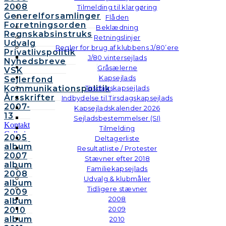
2008
Tilmelding til klargøring
Generelforsamlinger
Flåden
Forretningsorden
Beklædning
Regnskabsinstruks
Retningslinjer
Udvalg
Regler for brug af klubbens J/80’ere
Privatlivspolitik
J/80 vintersejlads
Nyhedsbreve
Gråsælerne
VSK
Kapsejlads
Sejlerfond
Kommunikationspolitik
Tirsdagskapsejlads
Årsskrifter
Indbydelse til Tirsdagskapsejlads
2007-
Kapsejladskalender 2026
13
Sejladsbestemmelser (SI)
Kontakt
Tilmelding
Galleri
2005
Deltagerliste
Andre
album
Resultatliste / Protester
fotos
2007
Stævner efter 2018
album
Familiekapsejlads
2008
Udvalg & klubmåler
album
Tidligere stævner
2009
2008
album
2009
2010
album
2010