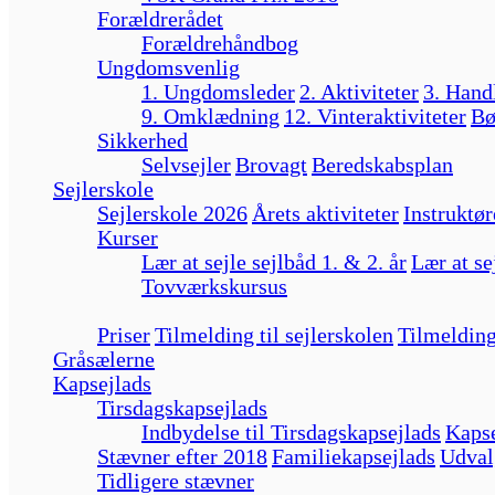
Forældrerådet
Forældrehåndbog
Ungdomsvenlig
1. Ungdomsleder
2. Aktiviteter
3. Hand
9. Omklædning
12. Vinteraktiviteter
Bø
Sikkerhed
Selvsejler
Brovagt
Beredskabsplan
Sejlerskole
Sejlerskole 2026
Årets aktiviteter
Instruktør
Kurser
Lær at sejle sejlbåd 1. & 2. år
Lær at se
Tovværkskursus
Priser
Tilmelding til sejlerskolen
Tilmelding
Gråsælerne
Kapsejlads
Tirsdagskapsejlads
Indbydelse til Tirsdagskapsejlads
Kapse
Stævner efter 2018
Familiekapsejlads
Udval
Tidligere stævner