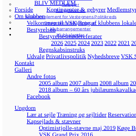
BLIV MEDLEM
Turbøjer
Forside
Kontingenter & gebyrer
Medlemsty
Blå oplevelser
Om klubben
Sejladsreglement for Vestegnens Politikreds
Velkommen til VSK
Brug af klubbens lokal
Søsignaler ved klapbroer
Bestyrelsen
Klubarrangementer
Klubkalender
Bestyrelsesmødereferater
2026
2025
2024
2023
2022
2021
2
Regnskabsinstruks
Udvalg
Privatlivspolitik
Nyhedsbreve
VSK S
Kontakt
Galleri
Andre fotos
2005 album
2007 album
2008 album
20
2018 album – 60 års jubilæumskavalka
Facebook
Ungdom
Lær at sejle
Træning og sejltider
Reservation
Kapsejlads & stævner
Optimistjolle-stævne maj 2019
Køge B
VSK Grand Prix 2016