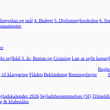
lingsplan og mål
4. Budget
5. Diplomsejlerskolen
6. So
rneattester
er
jle sejlbåd 3. år: Rutine og Cruising
Lær at sejle kapsej
Regle
 til klargøring
Flåden
Beklædning
Retningslinjer
J
jladskalender 2026
Sejladsbestemmelser (SI)
Tilmeldi
g & klubmåler