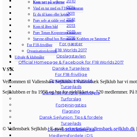
2010
Kom tæt på sejlerne
2014
Vind en tur med en F18-katamaran
2011
Er du til kano eller kajak?
2012
Prøv selv at sidde ved roret!
2013
Kom til åben båd
2015
Prøv Totum Kropsterapi massage
2016
Stævne-tilbud hos Restaurant Krabben og Søstrene P
For gæster
For F18-frivillige
F18 Worlds 2017
Organisationskomité
Opslagstavlen
Udvalg & klubmåler
Official Homepage & Facebook for F18 Worlds 2017
Danske Tursejlere
VSK
For F18-frivillige
Organisationskomité
Velkommen til Vallensbæk Sejlklub. I Vallensbæk Sejlklub har vi mottoe
Tursejlads
Sejlklubben er fra 1958 og har for øjeblikket ca. 520 medlemmer. På 
Dansk Sejlunions gastebørs
Turforslag
Fortøjningstips
Flagning
Dansk Sejlunion: Tips & fordele
Tursejlads
© Vallensbæk Sejlklub | E-mail:
sekretariat@vallensbaek-sejlklub.dk
Gode råd til bådejeren
Medlemsfordele i DS