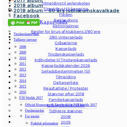
2017 album
Tilmelding til sejlerskolen
2018 album
Tilmelding til klargøring
2018 album – 60 års jubilæumskavalkade
13. juli: Desværre er der ikke flere ledige pladser.
Flåden
Facebook
Beklædning
Kapsejlads
Retningslinjer
Regler for brug af klubbens J/80’ere
Tirsdagskapsejlads
J/80 vintersejlads
Tidligere stævner
Gråsælerne
2008
Kapsejlads
2009
Tirsdagskapsejlads
2010
Indbydelse til Tirsdagskapsejlads
2011
Kapsejladskalender 2026
2012
Sejladsbestemmelser (SI)
2013
Tilmelding
2014
Deltagerliste
2015
Resultatliste / Protester
2016
Stævner efter 2018
F18 Worlds 2017
Familiekapsejlads
Udvalg & klubmåler
Official Homepage & Facebook for F18 Worlds 2017
Tidligere stævner
Opslagstavlen
2008
For gæster
2009
Praktisk information