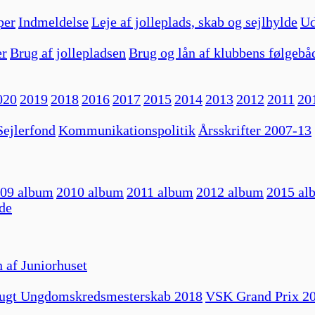
per
Indmeldelse
Leje af jolleplads, skab og sejlhylde
Ud
er
Brug af jollepladsen
Brug og lån af klubbens følgebå
020
2019
2018
2016
2017
2015
2014
2013
2012
2011
20
ejlerfond
Kommunikationspolitik
Årsskrifter 2007-13
09 album
2010 album
2011 album
2012 album
2015 al
de
 af Juniorhuset
ugt Ungdomskredsmesterskab 2018
VSK Grand Prix 2