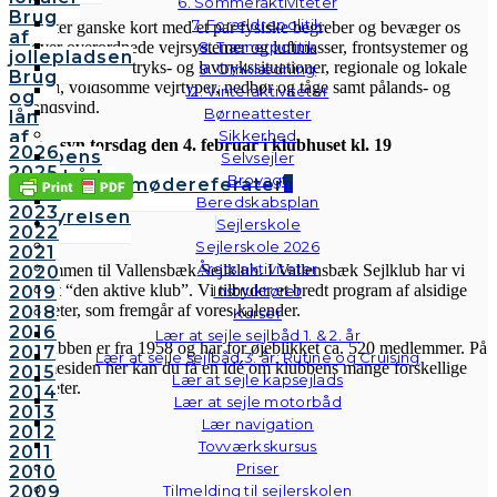
6. Sommeraktiviteter
Brug
7. Forældrepolitik
Vi starter ganske kort med et par fysiske begreber og bevæger os
af
indover overordnede vejrsystemer og luftmasser, frontsystemer og
8. Trænerpolitik
jollepladsen
frontpassager, højtryks- og lavtrykssituationer, regionale og lokale
9. Omklædning
Brug
forhold, voldsomme vejrtyper, nedbør og tåge samt pålands- og
12. Vinteraktiviteter
og
fralandsvind.
Børneattester
lån
af
Sikkerhed
På gensyn torsdag den 4. februar i klubhuset kl. 19
2026
klubbens
Selvsejler
2025
følgebåde
Brovagt
Share
Tweet
Share
Pin
Bestyrelsesmødereferater
2024
Vedtægter
Beredskabsplan
2023
Bestyrelsen
Sejlerskole
VSK
2022
Sejlerskole 2026
2021
Årets aktiviteter
Velkommen til Vallensbæk Sejlklub. I Vallensbæk Sejlklub har vi
2020
mottoet “den aktive klub”. Vi tilbyder et bredt program af alsidige
2019
Instruktører
aktiviteter, som fremgår af vores kalender.
2018
Kurser
2016
Lær at sejle sejlbåd 1. & 2. år
Sejlklubben er fra 1958 og har for øjeblikket ca. 520 medlemmer. På
2017
Lær at sejle sejlbåd 3. år: Rutine og Cruising
hjemmesiden her kan du få en idé om klubbens mange forskellige
2015
Lær at sejle kapsejlads
aktiviteter.
2014
Lær at sejle motorbåd
2013
Lær navigation
2012
Tovværkskursus
2011
Priser
2010
2009
Tilmelding til sejlerskolen