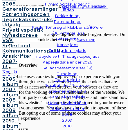
2008
Tilmelding til klargøring
© Vallensbæk Sejlklub | E-mail:
sekretariat@vallensbaek-
Generelforsamlinger
Flåden
sejlklub.dk
|
Privatlivspolitik
Forretningsorden
Beklædning
Regnskabsinstruks
Retningslinjer
Cookies & Privatlivspolitik
Udvalg
Regler for brug af klubbens J/80’ere
Privatlivspolitik
J/80 vintersejlads
Vi anvender cookies for at give dig den bedste brugeroplevelse. Du
Nyhedsbreve
Gråsælerne
kan læse mere om cookies her.
Accepter
Læs mere
VSK
Kapsejlads
Sejlerfond
Kommunikationspolitik
Tirsdagskapsejlads
Luk
Årsskrifter
Indbydelse til Tirsdagskapsejlads
2007-
Kapsejladskalender 2026
Privacy Overview
13
Sejladsbestemmelser (SI)
Kontakt
Tilmelding
This website uses cookies to improve your experience while you
Galleri
2005
Deltagerliste
navigate through the website. Out of these, the cookies that are
Andre
album
Resultatliste / Protester
categorized as necessary are stored on your browser as they are
fotos
2007
Stævner efter 2018
essential for the working of basic functionalities of the website. We
album
Familiekapsejlads
also use third-party cookies that help us analyze and understand how
2008
you use this website. These cookies will be stored in your browser
Udvalg & klubmåler
album
only with your consent. You also have the option to opt-out of these
Tidligere stævner
2009
cookies. But opting out of some of these cookies may affect your
2008
album
browsing experience.
2009
2010
Necessary
album
2010
Necessary