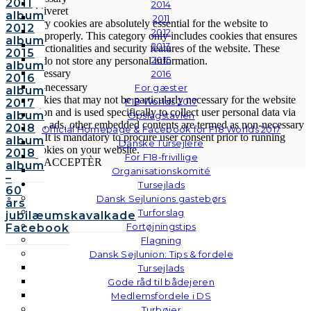
2011
2014
Altid aktiveret
album
2011
Necessary cookies are absolutely essential for the website to
2012
2012
function properly. This category only includes cookies that ensures
album
2013
basic functionalities and security features of the website. These
2015
2015
cookies do not store any personal information.
album
Non-necessary
2016
2016
Non-necessary
For gæster
album
Any cookies that may not be particularly necessary for the website
F18 Worlds 2017
2017
to function and is used specifically to collect user personal data via
album
Opslagstavlen
analytics, ads, other embedded contents are termed as non-necessary
2018
Official Homepage & Facebook for F18 Worlds 2017
cookies. It is mandatory to procure user consent prior to running
album
Danske Tursejlere
these cookies on your website.
2018
For F18-frivillige
GEM & ACCEPTÈR
album
Organisationskomité
–
Tursejlads
60
Dansk Sejlunions gastebørs
års
Turforslag
jubilæumskavalkade
Fortøjningstips
Facebook
Flagning
Dansk Sejlunion: Tips & fordele
Tursejlads
Gode råd til bådejeren
Medlemsfordele i DS
Turbøjer