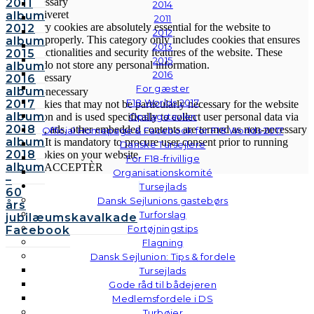
Necessary
2011
2014
Altid aktiveret
album
2011
Necessary cookies are absolutely essential for the website to
2012
2012
function properly. This category only includes cookies that ensures
album
2013
basic functionalities and security features of the website. These
2015
2015
cookies do not store any personal information.
album
2016
Non-necessary
2016
For gæster
album
Non-necessary
F18 Worlds 2017
2017
Any cookies that may not be particularly necessary for the website
album
Opslagstavlen
to function and is used specifically to collect user personal data via
2018
analytics, ads, other embedded contents are termed as non-necessary
Official Homepage & Facebook for F18 Worlds 2017
album
cookies. It is mandatory to procure user consent prior to running
Danske Tursejlere
2018
these cookies on your website.
For F18-frivillige
album
GEM & ACCEPTÈR
Organisationskomité
–
Tursejlads
60
Dansk Sejlunions gastebørs
års
Turforslag
jubilæumskavalkade
Fortøjningstips
Facebook
Flagning
Dansk Sejlunion: Tips & fordele
Tursejlads
Gode råd til bådejeren
Medlemsfordele i DS
Turbøjer