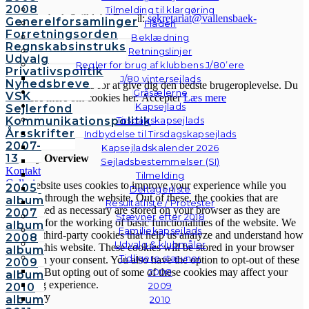
2008
Tilmelding til klargøring
© Vallensbæk Sejlklub | E-mail:
sekretariat@vallensbaek-
Generelforsamlinger
Flåden
sejlklub.dk
|
Privatlivspolitik
Forretningsorden
Beklædning
Regnskabsinstruks
Retningslinjer
Udvalg
Cookies & Privatlivspolitik
Regler for brug af klubbens J/80’ere
Privatlivspolitik
J/80 vintersejlads
Nyhedsbreve
Vi anvender cookies for at give dig den bedste brugeroplevelse. Du
Gråsælerne
VSK
kan læse mere om cookies her.
Accepter
Læs mere
Kapsejlads
Sejlerfond
Kommunikationspolitik
Tirsdagskapsejlads
Luk
Årsskrifter
Indbydelse til Tirsdagskapsejlads
2007-
Kapsejladskalender 2026
13
Privacy Overview
Sejladsbestemmelser (SI)
Kontakt
Tilmelding
Galleri
This website uses cookies to improve your experience while you
2005
Deltagerliste
Andre
navigate through the website. Out of these, the cookies that are
album
Resultatliste / Protester
fotos
categorized as necessary are stored on your browser as they are
2007
Stævner efter 2018
essential for the working of basic functionalities of the website. We
album
Familiekapsejlads
also use third-party cookies that help us analyze and understand how
2008
Udvalg & klubmåler
you use this website. These cookies will be stored in your browser
album
Tidligere stævner
only with your consent. You also have the option to opt-out of these
2009
2008
cookies. But opting out of some of these cookies may affect your
album
browsing experience.
2009
2010
Necessary
album
2010