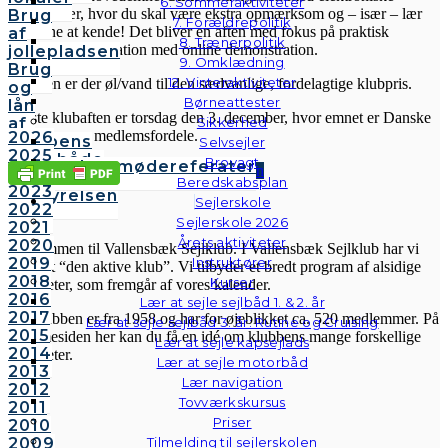
6. Sommeraktiviteter
søkort. Lær, hvor du skal være ekstra opmærksom og – især – lær
Brug
7. Forældrepolitik
fælderne at kende! Det bliver en aften med fokus på praktisk
af
8. Trænerpolitik
elektronisk navigation med online demonstration.
jollepladsen
9. Omklædning
Brug
12. Vinteraktiviteter
I pausen er der øl/vand til den sædvanlige, fordelagtige klubpris.
og
Børneattester
lån
Næste klubaften er torsdag den 3. december, hvor emnet er Danske
af
Sikkerhed
Tursejlere og medlemsfordele.
2026
klubbens
Selvsejler
2025
følgebåde
Brovagt
Bestyrelsesmødereferater
Share
Tweet
Share
Pin
2024
Vedtægter
Beredskabsplan
2023
Bestyrelsen
Sejlerskole
2022
VSK
Sejlerskole 2026
2021
Årets aktiviteter
2020
Velkommen til Vallensbæk Sejlklub. I Vallensbæk Sejlklub har vi
2019
Instruktører
mottoet “den aktive klub”. Vi tilbyder et bredt program af alsidige
2018
Kurser
aktiviteter, som fremgår af vores kalender.
2016
Lær at sejle sejlbåd 1. & 2. år
2017
Sejlklubben er fra 1958 og har for øjeblikket ca. 520 medlemmer. På
Lær at sejle sejlbåd 3. år: Rutine og Cruising
2015
hjemmesiden her kan du få en idé om klubbens mange forskellige
Lær at sejle kapsejlads
2014
aktiviteter.
Lær at sejle motorbåd
2013
Lær navigation
2012
Tovværkskursus
2011
Priser
2010
2009
Tilmelding til sejlerskolen