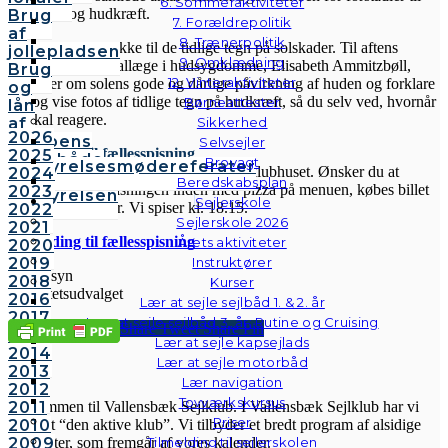
6. Sommeraktiviteter
hudkræft og hudkræft.
Brug
7. Forældrepolitik
af
8. Trænerpolitik
De fleste kender ikke til de tidlige tegn på solskader. Til aftens
jollepladsen
9. Omklædning
foredrag vil speciallæge i hudsygdomme, Elisabeth Ammitzbøll,
Brug
12. Vinteraktiviteter
forklarer om solens gode og dårlige påvirkning af huden og forklare
og
om og vise fotos af tidlige tegn på hudkræft, så du selv ved, hvornår
Børneattester
lån
du skal reagere.
af
Sikkerhed
2026
klubbens
Selvsejler
Tilmelding til fællesspisning
2025
følgebåde
Brovagt
Bestyrelsesmødereferater
Klubaftenen starter kl. 19 og foregår i klubhuset. Ønsker du at
2024
Vedtægter
Beredskabsplan
deltage i fællesspisningen inden med pizza på menuen, købes billet
2023
Bestyrelsen
Sejlerskole
på linket nedenfor. Vi spiser kl. 18.15.
2022
Sejlerskole 2026
2021
Tilmelding til fællesspisning
Årets aktiviteter
2020
2019
Instruktører
På gensyn
2018
Kurser
Aktivitetsudvalget
2016
Lær at sejle sejlbåd 1. & 2. år
2017
Lær at sejle sejlbåd 3. år: Rutine og Cruising
Share
Tweet
Share
Pin
2015
Lær at sejle kapsejlads
2014
Lær at sejle motorbåd
VSK
2013
Lær navigation
2012
Tovværkskursus
2011
Velkommen til Vallensbæk Sejlklub. I Vallensbæk Sejlklub har vi
Priser
2010
mottoet “den aktive klub”. Vi tilbyder et bredt program af alsidige
2009
Tilmelding til sejlerskolen
aktiviteter, som fremgår af vores kalender.