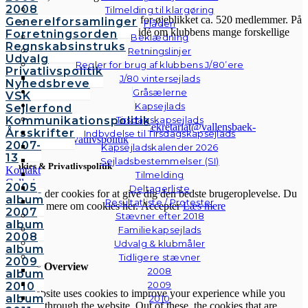
2008
Tilmelding til klargøring
Sejlklubben er fra 1958 og har for øjeblikket ca. 520 medlemmer. På
Generelforsamlinger
Flåden
hjemmesiden her kan du få en idé om klubbens mange forskellige
Forretningsorden
Beklædning
aktiviteter.
Regnskabsinstruks
Retningslinjer
Udvalg
Regler for brug af klubbens J/80’ere
Privatlivspolitik
J/80 vintersejlads
Nyhedsbreve
Gråsælerne
VSK
Kapsejlads
Sejlerfond
Kommunikationspolitik
Tirsdagskapsejlads
© Vallensbæk Sejlklub | E-mail:
sekretariat@vallensbaek-
Årsskrifter
Indbydelse til Tirsdagskapsejlads
sejlklub.dk
|
Privatlivspolitik
2007-
Kapsejladskalender 2026
13
Sejladsbestemmelser (SI)
Cookies & Privatlivspolitik
Kontakt
Tilmelding
Galleri
2005
Deltagerliste
Vi anvender cookies for at give dig den bedste brugeroplevelse. Du
Andre
album
Resultatliste / Protester
kan læse mere om cookies her.
Accepter
Læs mere
fotos
2007
Stævner efter 2018
album
Familiekapsejlads
2008
Luk
Udvalg & klubmåler
album
Tidligere stævner
2009
Privacy Overview
2008
album
2009
2010
This website uses cookies to improve your experience while you
album
2010
navigate through the website. Out of these, the cookies that are