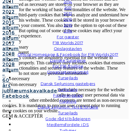
2011
2014
categorized as necessary are stored on your browser as they are
album
2011
essential for the working of basic functionalities of the website. We
2012
2012
also use third-party cookies that help us analyze and understand how
album
2013
you use this website. These cookies will be stored in your browser
2015
2015
only with your consent. You also have the option to opt-out of these
album
cookies. But opting out of some of these cookies may affect your
2016
2016
browsing experience.
For gæster
album
Necessary
F18 Worlds 2017
2017
Necessary
album
Opslagstavlen
Altid aktiveret
2018
Official Homepage & Facebook for F18 Worlds 2017
Necessary cookies are absolutely essential for the website to
album
Danske Tursejlere
function properly. This category only includes cookies that ensures
2018
For F18-frivillige
basic functionalities and security features of the website. These
album
Organisationskomité
cookies do not store any personal information.
–
Tursejlads
Non-necessary
60
Dansk Sejlunions gastebørs
Non-necessary
års
Turforslag
Any cookies that may not be particularly necessary for the website
jubilæumskavalkade
to function and is used specifically to collect user personal data via
Fortøjningstips
Facebook
analytics, ads, other embedded contents are termed as non-necessary
Flagning
cookies. It is mandatory to procure user consent prior to running
Dansk Sejlunion: Tips & fordele
these cookies on your website.
Tursejlads
GEM & ACCEPTÈR
Gode råd til bådejeren
Medlemsfordele i DS
Turbøjer