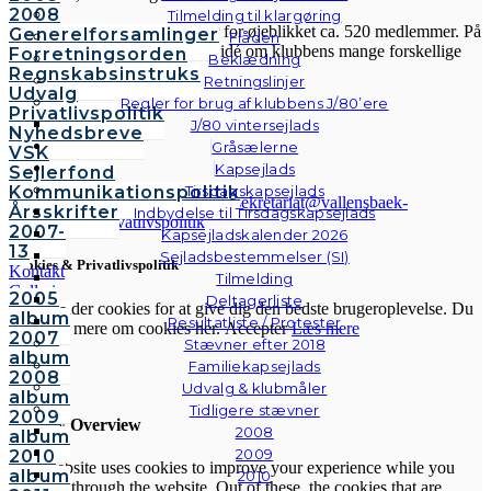
2008
Tilmelding til klargøring
Sejlklubben er fra 1958 og har for øjeblikket ca. 520 medlemmer. På
Generelforsamlinger
Flåden
hjemmesiden her kan du få en idé om klubbens mange forskellige
Forretningsorden
Beklædning
aktiviteter.
Regnskabsinstruks
Retningslinjer
Udvalg
Regler for brug af klubbens J/80’ere
Privatlivspolitik
J/80 vintersejlads
Nyhedsbreve
Gråsælerne
VSK
Kapsejlads
Sejlerfond
Kommunikationspolitik
Tirsdagskapsejlads
© Vallensbæk Sejlklub | E-mail:
sekretariat@vallensbaek-
Årsskrifter
Indbydelse til Tirsdagskapsejlads
sejlklub.dk
|
Privatlivspolitik
2007-
Kapsejladskalender 2026
13
Sejladsbestemmelser (SI)
Cookies & Privatlivspolitik
Kontakt
Tilmelding
Galleri
2005
Deltagerliste
Vi anvender cookies for at give dig den bedste brugeroplevelse. Du
Andre
album
Resultatliste / Protester
kan læse mere om cookies her.
Accepter
Læs mere
fotos
2007
Stævner efter 2018
album
Familiekapsejlads
2008
Luk
Udvalg & klubmåler
album
Tidligere stævner
2009
Privacy Overview
2008
album
2009
2010
This website uses cookies to improve your experience while you
album
2010
navigate through the website. Out of these, the cookies that are