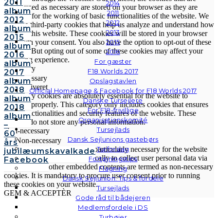
2011
2014
categorized as necessary are stored on your browser as they are
album
2011
essential for the working of basic functionalities of the website. We
2012
2012
also use third-party cookies that help us analyze and understand how
album
2013
you use this website. These cookies will be stored in your browser
2015
2015
only with your consent. You also have the option to opt-out of these
album
cookies. But opting out of some of these cookies may affect your
2016
2016
browsing experience.
For gæster
album
Necessary
F18 Worlds 2017
2017
Necessary
album
Opslagstavlen
Altid aktiveret
2018
Official Homepage & Facebook for F18 Worlds 2017
Necessary cookies are absolutely essential for the website to
album
Danske Tursejlere
function properly. This category only includes cookies that ensures
2018
For F18-frivillige
basic functionalities and security features of the website. These
album
Organisationskomité
cookies do not store any personal information.
–
Tursejlads
Non-necessary
60
Dansk Sejlunions gastebørs
Non-necessary
års
Turforslag
Any cookies that may not be particularly necessary for the website
jubilæumskavalkade
to function and is used specifically to collect user personal data via
Fortøjningstips
Facebook
analytics, ads, other embedded contents are termed as non-necessary
Flagning
cookies. It is mandatory to procure user consent prior to running
Dansk Sejlunion: Tips & fordele
these cookies on your website.
Tursejlads
GEM & ACCEPTÈR
Gode råd til bådejeren
Medlemsfordele i DS
Turbøjer