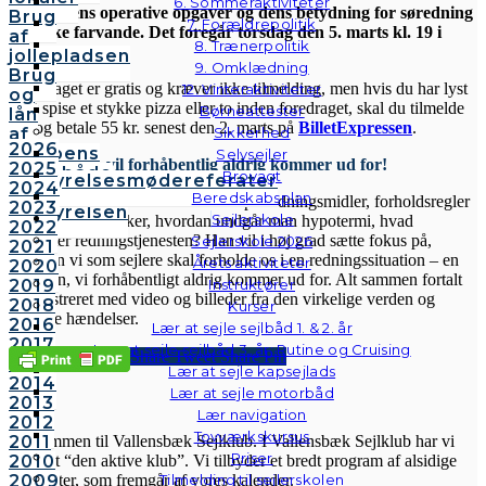
6. Sommeraktiviteter
eskadrillens operative opgaver og dens betydning for søredning
Brug
7. Forældrepolitik
i danske farvande. Det foregår torsdag den 5. marts kl. 19 i
af
8. Trænerpolitik
klubhuset.
jollepladsen
9. Omklædning
Brug
Foredraget er gratis og kræver ikke tilmelding, men hvis du har lyst
12. Vinteraktiviteter
og
til at spise et stykke pizza eller to inden foredraget, skal du tilmelde
Børneattester
lån
dig og betale 55 kr. senest den 2. marts på
BilletExpressen
.
af
Sikkerhed
2026
klubbens
Selvsejler
En situation, vil forhåbentlig aldrig kommer ud for!
2025
følgebåde
Brovagt
Bestyrelsesmødereferater
2024
Vedtægter
Beredskabsplan
Ole Andersen vil bl.a. komme ind på redningsmidler, forholdsregler
2023
Bestyrelsen
Sejlerskole
for at undgå ulykker, hvordan undgår man hypotermi, hvad
2022
forventer redningstjenesten? Han vil i høj grad sætte fokus på,
Sejlerskole 2026
2021
hvordan vi som sejlere skal forholde os i en redningssituation – en
Årets aktiviteter
2020
situation, vi forhåbentligt aldrig kommer ud for. Alt sammen fortalt
2019
Instruktører
og illustreret med video og billeder fra den virkelige verden og
2018
Kurser
aktuelle hændelser.
2016
Lær at sejle sejlbåd 1. & 2. år
2017
Lær at sejle sejlbåd 3. år: Rutine og Cruising
Share
Tweet
Share
Pin
2015
Lær at sejle kapsejlads
2014
Lær at sejle motorbåd
VSK
2013
Lær navigation
2012
Tovværkskursus
2011
Velkommen til Vallensbæk Sejlklub. I Vallensbæk Sejlklub har vi
Priser
2010
mottoet “den aktive klub”. Vi tilbyder et bredt program af alsidige
2009
Tilmelding til sejlerskolen
aktiviteter, som fremgår af vores kalender.