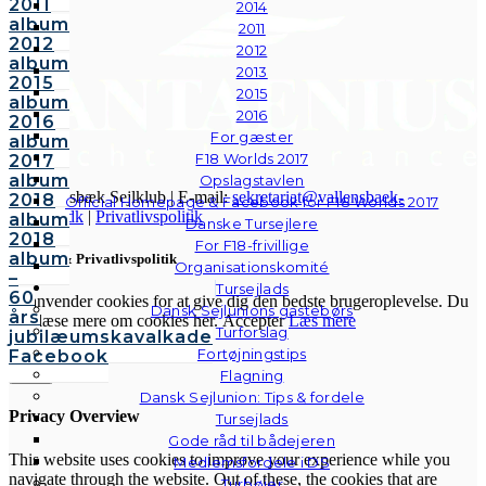
2011
2014
album
2011
2012
2012
album
2013
2015
2015
album
2016
2016
For gæster
album
F18 Worlds 2017
2017
album
Opslagstavlen
© Vallensbæk Sejlklub | E-mail:
sekretariat@vallensbaek-
2018
Official Homepage & Facebook for F18 Worlds 2017
sejlklub.dk
|
Privatlivspolitik
album
Danske Tursejlere
2018
For F18-frivillige
album
Cookies & Privatlivspolitik
Organisationskomité
–
Tursejlads
60
Vi anvender cookies for at give dig den bedste brugeroplevelse. Du
Dansk Sejlunions gastebørs
års
kan læse mere om cookies her.
Accepter
Læs mere
Turforslag
jubilæumskavalkade
Fortøjningstips
Facebook
Luk
Flagning
Dansk Sejlunion: Tips & fordele
Privacy Overview
Tursejlads
Gode råd til bådejeren
This website uses cookies to improve your experience while you
Medlemsfordele i DS
navigate through the website. Out of these, the cookies that are
Turbøjer