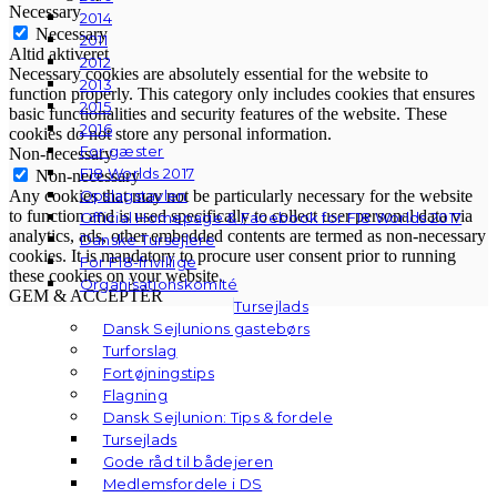
Necessary
2014
Necessary
2011
Altid aktiveret
2012
Necessary cookies are absolutely essential for the website to
2013
function properly. This category only includes cookies that ensures
2015
basic functionalities and security features of the website. These
2016
cookies do not store any personal information.
For gæster
Non-necessary
F18 Worlds 2017
Non-necessary
Opslagstavlen
Any cookies that may not be particularly necessary for the website
to function and is used specifically to collect user personal data via
Official Homepage & Facebook for F18 Worlds 2017
analytics, ads, other embedded contents are termed as non-necessary
Danske Tursejlere
cookies. It is mandatory to procure user consent prior to running
For F18-frivillige
these cookies on your website.
Organisationskomité
GEM & ACCEPTÈR
Tursejlads
Dansk Sejlunions gastebørs
Turforslag
Fortøjningstips
Flagning
Dansk Sejlunion: Tips & fordele
Tursejlads
Gode råd til bådejeren
Medlemsfordele i DS