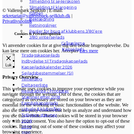
Tilmelding til sejlerskolen
Tilmelding til klargøring
© Vallensbæk Sejlklub | E-mail:
Flåden
sekretariat@vallensbaek-sejlklub.dk
|
Beklædning
Privatlivspolitik
Retningslinjer
Regler for brug af klubbens J/80’ere
Cookies & Privatlivspolitik
J/80 vintersejlads
Gråsælerne
Vi anvender cookies for at give dig den bedste brugeroplevelse. Du
Kapsejlads
kan læse mere om cookies her.
Accepter
Læs mere
Tirsdagskapsejlads
Indbydelse til Tirsdagskapsejlads
Luk
Kapsejladskalender 2026
Sejladsbestemmelser (SI)
Privacy Overview
Tilmelding
Deltagerliste
This website uses cookies to improve your experience while you
Resultatliste / Protester
navigate through the website. Out of these, the cookies that are
Stævner efter 2018
categorized as necessary are stored on your browser as they are
Familiekapsejlads
essential for the working of basic functionalities of the website. We
Udvalg & klubmåler
also use third-party cookies that help us analyze and understand how
Tidligere stævner
you use this website. These cookies will be stored in your browser
2008
only with your consent. You also have the option to opt-out of these
cookies. But opting out of some of these cookies may affect your
2009
browsing experience.
2010