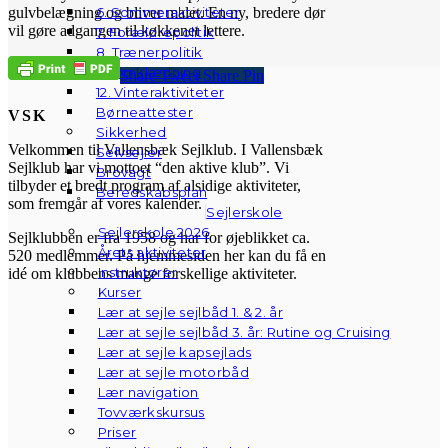
6. Sommeraktiviteter
gulvbelægning og bliver malet. En ny, bredere dør
vil gøre adgangen til køkkenet lettere.
7. Forældrepolitik
8. Trænerpolitik
9. Omklædning
Share
Tweet
Share
Pin
12. Vinteraktiviteter
Børneattester
VSK
Sikkerhed
Velkommen til Vallensbæk Sejlklub. I Vallensbæk
Selvsejler
Sejlklub har vi mottoet “den aktive klub”. Vi
Brovagt
tilbyder et bredt program af alsidige aktiviteter,
Beredskabsplan
som fremgår af vores kalender.
Sejlerskole
Sejlerskole 2026
Sejlklubben er fra 1958 og har for øjeblikket ca.
Årets aktiviteter
520 medlemmer. På hjemmesiden her kan du få en
Instruktører
idé om klubbens mange forskellige aktiviteter.
Kurser
Lær at sejle sejlbåd 1. & 2. år
Lær at sejle sejlbåd 3. år: Rutine og Cruising
Lær at sejle kapsejlads
Lær at sejle motorbåd
Lær navigation
Tovværkskursus
Priser