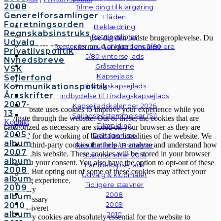
2008
Tilmelding til klargøring
Generelforsamlinger
Flåden
Cookies & Privatlivspolitik
Forretningsorden
Beklædning
Regnskabsinstruks
Retningslinjer
Vi anvender cookies for at give dig den bedste brugeroplevelse. Du
Udvalg
kan læse mere om cookies her.
Accepter
Læs mere
Regler for brug af klubbens J/80’ere
Privatlivspolitik
J/80 vintersejlads
Nyhedsbreve
Gråsælerne
VSK
Luk
Kapsejlads
Sejlerfond
Kommunikationspolitik
Tirsdagskapsejlads
Privacy Overview
Årsskrifter
Indbydelse til Tirsdagskapsejlads
2007-
Kapsejladskalender 2026
This website uses cookies to improve your experience while you
13
Sejladsbestemmelser (SI)
navigate through the website. Out of these, the cookies that are
Kontakt
Tilmelding
categorized as necessary are stored on your browser as they are
Galleri
2005
Deltagerliste
essential for the working of basic functionalities of the website. We
Andre
album
also use third-party cookies that help us analyze and understand how
Resultatliste / Protester
fotos
2007
you use this website. These cookies will be stored in your browser
Stævner efter 2018
album
only with your consent. You also have the option to opt-out of these
Familiekapsejlads
2008
cookies. But opting out of some of these cookies may affect your
Udvalg & klubmåler
album
browsing experience.
Tidligere stævner
2009
Necessary
2008
album
Necessary
2009
2010
Altid aktiveret
album
2010
Necessary cookies are absolutely essential for the website to