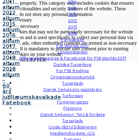
2011
2014
function properly. This category only includes cookies that ensures
album
2011
basic functionalities and security features of the website. These
2012
cookies do not store any personal information.
2012
album
Non-necessary
2013
2015
Non-necessary
2015
album
Any cookies that may not be particularly necessary for the website
2016
2016
to function and is used specifically to collect user personal data via
For gæster
album
analytics, ads, other embedded contents are termed as non-necessary
F18 Worlds 2017
2017
cookies. It is mandatory to procure user consent prior to running
album
Opslagstavlen
these cookies on your website.
2018
Official Homepage & Facebook for F18 Worlds 2017
GEM & ACCEPTÈR
album
Danske Tursejlere
2018
For F18-frivillige
album
Organisationskomité
–
Tursejlads
60
Dansk Sejlunions gastebørs
års
Turforslag
jubilæumskavalkade
Fortøjningstips
Facebook
Flagning
Dansk Sejlunion: Tips & fordele
Tursejlads
Gode råd til bådejeren
Medlemsfordele i DS
Turbøjer