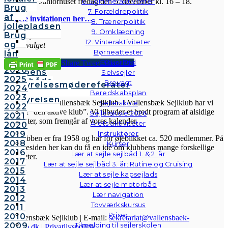
Vi ses ved Juniorhuset fredag den 5. december kl. 16 – 18.
6. Sommeraktiviteter
Brug
7. Forældrepolitik
af
Se hele invitationen her…
8. Trænerpolitik
jollepladsen
9. Omklædning
Brug
På gensyn
12. Vinteraktiviteter
og
Festudvalget
Børneattester
lån
af
Sikkerhed
Share
Tweet
Share
Pin
2026
klubbens
Selvsejler
2025
følgebåde
VSK
Brovagt
Bestyrelsesmødereferater
2024
Vedtægter
Beredskabsplan
2023
Bestyrelsen
Velkommen til Vallensbæk Sejlklub. I Vallensbæk Sejlklub har vi
Sejlerskole
2022
mottoet “den aktive klub”. Vi tilbyder et bredt program af alsidige
Sejlerskole 2026
2021
aktiviteter, som fremgår af vores kalender.
Årets aktiviteter
2020
2019
Instruktører
Sejlklubben er fra 1958 og har for øjeblikket ca. 520 medlemmer. På
2018
Kurser
hjemmesiden her kan du få en idé om klubbens mange forskellige
2016
Lær at sejle sejlbåd 1. & 2. år
aktiviteter.
2017
Lær at sejle sejlbåd 3. år: Rutine og Cruising
2015
Lær at sejle kapsejlads
2014
Lær at sejle motorbåd
2013
Lær navigation
2012
Tovværkskursus
2011
Priser
2010
© Vallensbæk Sejlklub | E-mail:
sekretariat@vallensbaek-
2009
Tilmelding til sejlerskolen
sejlklub.dk
|
Privatlivspolitik