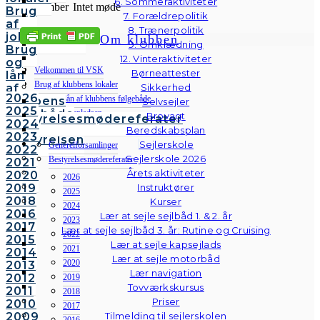
6. Sommeraktiviteter
December
Intet møde
Brug
7. Forældrepolitik
af
8. Trænerpolitik
jollepladsen
Om klubben
9. Omklædning
Brug
12. Vinteraktiviteter
og
Velkommen til VSK
Børneattester
lån
Brug af klubbens lokaler
af
Sikkerhed
2026
Brug og lån af klubbens følgebåde
klubbens
Selvsejler
2025
følgebåde
Brug af jollepladsen
Brovagt
Bestyrelsesmødereferater
2024
Vedtægter
Bestyrelsen
Beredskabsplan
2023
Bestyrelsen
Sejlerskole
Generelforsamlinger
2022
Sejlerskole 2026
Bestyrelsesmødereferater
2021
Årets aktiviteter
2020
2026
2019
Instruktører
2025
2018
Kurser
2024
2016
Lær at sejle sejlbåd 1. & 2. år
2023
2017
Lær at sejle sejlbåd 3. år: Rutine og Cruising
2022
2015
Lær at sejle kapsejlads
2021
2014
Lær at sejle motorbåd
2020
2013
Lær navigation
2012
2019
Tovværkskursus
2011
2018
Priser
2010
2017
2009
Tilmelding til sejlerskolen
2016