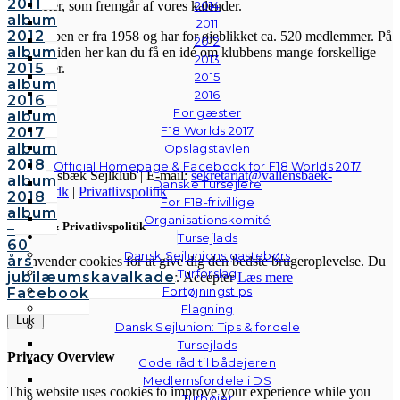
2011
2014
aktiviteter, som fremgår af vores kalender.
album
2011
2012
Sejlklubben er fra 1958 og har for øjeblikket ca. 520 medlemmer. På
2012
album
hjemmesiden her kan du få en idé om klubbens mange forskellige
2013
2015
aktiviteter.
2015
album
2016
2016
For gæster
album
F18 Worlds 2017
2017
album
Opslagstavlen
2018
Official Homepage & Facebook for F18 Worlds 2017
© Vallensbæk Sejlklub | E-mail:
sekretariat@vallensbaek-
album
Danske Tursejlere
sejlklub.dk
|
Privatlivspolitik
2018
For F18-frivillige
album
Organisationskomité
Cookies & Privatlivspolitik
–
Tursejlads
60
Dansk Sejlunions gastebørs
års
Vi anvender cookies for at give dig den bedste brugeroplevelse. Du
Turforslag
jubilæumskavalkade
kan læse mere om cookies her.
Accepter
Læs mere
Fortøjningstips
Facebook
Flagning
Luk
Dansk Sejlunion: Tips & fordele
Tursejlads
Privacy Overview
Gode råd til bådejeren
Medlemsfordele i DS
This website uses cookies to improve your experience while you
Turbøjer