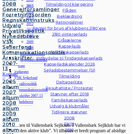
2008
Tilmelding til klargøring
2015
Generelforsamlinger
Flåden
2014
Forretningsorden
Beklædning
2013
Regnskabsinstruks
Retningslinjer
2012
Udvalg
Regler for brug af klubbens J/80’ere
2011
Privatlivspolitik
J/80 vintersejlads
Nyhedsbreve
2010
Gråsælerne
VSK
2009
Kapsejlads
Sejlerfond
2008
Kommunikationspolitik
Tirsdagskapsejlads
Forretningsorden
Årsskrifter
Indbydelse til Tirsdagskapsejlads
Regnskabsinstruks
2007-
Kapsejladskalender 2026
Udvalg
13
Sejladsbestemmelser (SI)
Vedtægter
Kontakt
Tilmelding
VSK Sejlerfond
Galleri
2005
Deltagerliste
Privatlivspolitik
Andre
album
Resultatliste / Protester
fotos
Kommunikationspolitik
2007
Stævner efter 2018
Årsskrifter 2007-13
album
Familiekapsejlads
Nyhedsbreve
2008
Udvalg & klubmåler
album
Tidligere stævner
VSK
2009
2008
album
2009
2010
Velkommen til Vallensbæk Sejlklub. I Vallensbæk Sejlklub har vi
album
2010
mottoet “den aktive klub”. Vi tilbyder et bredt program af alsidige