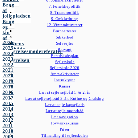
6. Sommeraktiviteter
Brug
7. Forældrepolitik
af
8. Trænerpolitik
jollepladsen
9. Omklædning
Brug
12. Vinteraktiviteter
og
Børneattester
lån
Sikkerhed
af
2026
klubbens
Selvsejler
2025
følgebåde
Brovagt
Bestyrelsesmødereferater
2024
Vedtægter
Beredskabsplan
2023
Bestyrelsen
Sejlerskole
2022
Sejlerskole 2026
2021
Årets aktiviteter
2020
Instruktører
2019
Kurser
2018
2016
Lær at sejle sejlbåd 1. & 2. år
2017
Lær at sejle sejlbåd 3. år: Rutine og Cruising
2015
Lær at sejle kapsejlads
2014
Lær at sejle motorbåd
2013
Lær navigation
2012
Tovværkskursus
2011
Priser
2010
Tilmelding til sejlerskolen
2009