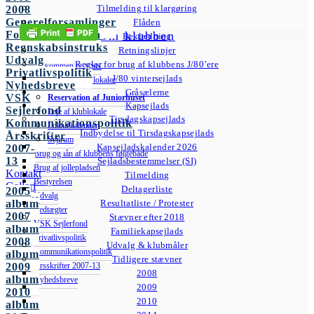
Tilmelding til klargøring
2008
Generelforsamlinger
Flåden
Om klubben
Forretningsorden
Beklædning
Regnskabsinstruks
Retningslinjer
Udvalg
Regler for brug af klubbens J/80’ere
Velkommen til VSK
Privatlivspolitik
J/80 vintersejlads
Brug af klubbens lokaler
Nyhedsbreve
Gråsælerne
VSK
Reservation af Juniorhuset
Kapsejlads
Sejlerfond
Leje af klublokale
Tirsdagskapsejlads
Kommunikationspolitik
Lokalekalender
Indbydelse til Tirsdagskapsejlads
Årsskrifter
Sejlrum
Kapsejladskalender 2026
2007-
Brug og lån af klubbens følgebåde
13
Sejladsbestemmelser (SI)
Brug af jollepladsen
Kontakt
Tilmelding
Bestyrelsen
Galleri
Deltagerliste
2005
Udvalg
Andre
album
Resultatliste / Protester
Vedtægter
fotos
2007
Stævner efter 2018
VSK Sejlerfond
album
Familiekapsejlads
Privatlivspolitik
2008
Udvalg & klubmåler
Kommunikationspolitik
album
Tidligere stævner
Årsskrifter 2007-13
2009
2008
album
Nyhedsbreve
2009
2010
2010
album
VSK