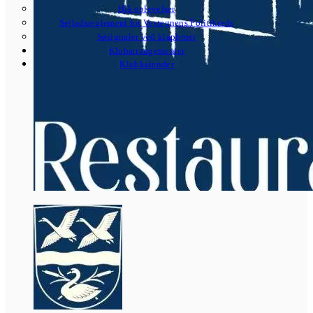
Blå oplevelser
Sejladsreglement for Vestegnens Politikreds
Søsignaler ved klapbroer
Klubarrangementer
Klubkalender