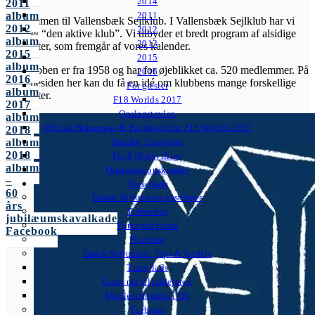
2014
2011
album
2011
Velkommen til Vallensbæk Sejlklub. I Vallensbæk Sejlklub har vi
2012
2012
mottoet “den aktive klub”. Vi tilbyder et bredt program af alsidige
album
2013
aktiviteter, som fremgår af vores kalender.
2015
2015
album
Sejlklubben er fra 1958 og har for øjeblikket ca. 520 medlemmer. På
2016
2016
hjemmesiden her kan du få en idé om klubbens mange forskellige
For gæster
album
aktiviteter.
F18 Worlds 2017
2017
Opslagstavlen
album
Official Homepage & Facebook for F18 Worlds 2017
2018
album
Danske Tursejlere
2018
For F18-frivillige
album
Organisationskomité
–
Tursejlads
60
Dansk Sejlunions gastebørs
års
Turforslag
jubilæumskavalkade
Fortøjningstips
Facebook
Flagning
Dansk Sejlunion: Tips & fordele
Tursejlads
Gode råd til bådejeren
Medlemsfordele i DS
Turbøjer