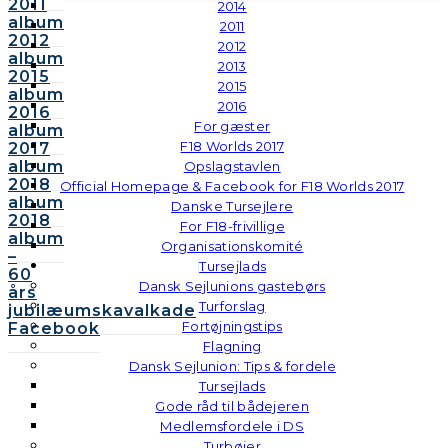
2011
2014
album
2011
2012
2012
album
2013
2015
2015
album
2016
2016
For gæster
album
F18 Worlds 2017
2017
album
Opslagstavlen
2018
Official Homepage & Facebook for F18 Worlds 2017
album
Danske Tursejlere
2018
For F18-frivillige
album
Organisationskomité
–
Tursejlads
60
Dansk Sejlunions gastebørs
års
Turforslag
jubilæumskavalkade
Fortøjningstips
Facebook
Flagning
Dansk Sejlunion: Tips & fordele
Tursejlads
Gode råd til bådejeren
Medlemsfordele i DS
Turbøjer