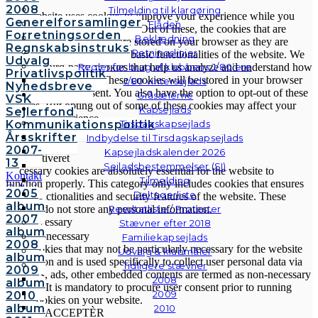
2008
Tilmelding til klargøring
This website uses cookies to improve your experience while you
Generelforsamlinger
Flåden
navigate through the website. Out of these, the cookies that are
Forretningsorden
Beklædning
categorized as necessary are stored on your browser as they are
Regnskabsinstruks
Retningslinjer
essential for the working of basic functionalities of the website. We
Udvalg
Regler for brug af klubbens J/80’ere
also use third-party cookies that help us analyze and understand how
Privatlivspolitik
you use this website. These cookies will be stored in your browser
J/80 vintersejlads
Nyhedsbreve
only with your consent. You also have the option to opt-out of these
Gråsælerne
VSK
cookies. But opting out of some of these cookies may affect your
Kapsejlads
Sejlerfond
browsing experience.
Kommunikationspolitik
Tirsdagskapsejlads
Necessary
Årsskrifter
Indbydelse til Tirsdagskapsejlads
Necessary
2007-
Kapsejladskalender 2026
Altid aktiveret
13
Sejladsbestemmelser (SI)
Necessary cookies are absolutely essential for the website to
Kontakt
Tilmelding
function properly. This category only includes cookies that ensures
Galleri
2005
Deltagerliste
basic functionalities and security features of the website. These
Andre
album
Resultatliste / Protester
cookies do not store any personal information.
fotos
2007
Non-necessary
Stævner efter 2018
album
Non-necessary
Familiekapsejlads
2008
Any cookies that may not be particularly necessary for the website
Udvalg & klubmåler
album
to function and is used specifically to collect user personal data via
Tidligere stævner
2009
analytics, ads, other embedded contents are termed as non-necessary
2008
album
cookies. It is mandatory to procure user consent prior to running
2009
2010
these cookies on your website.
album
2010
GEM & ACCEPTÈR