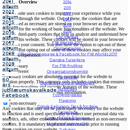
2011
Privacy Overview
2014
album
2011
2012
This website uses cookies to improve your experience while you
2012
album
navigate through the website. Out of these, the cookies that are
2013
2015
categorized as necessary are stored on your browser as they are
2015
album
essential for the working of basic functionalities of the website. We
2016
2016
also use third-party cookies that help us analyze and understand how
For gæster
album
you use this website. These cookies will be stored in your browser
F18 Worlds 2017
2017
only with your consent. You also have the option to opt-out of these
album
Opslagstavlen
cookies. But opting out of some of these cookies may affect your
2018
Official Homepage & Facebook for F18 Worlds 2017
browsing experience.
album
Danske Tursejlere
Necessary
2018
For F18-frivillige
Necessary
album
Altid aktiveret
Organisationskomité
–
Necessary cookies are absolutely essential for the website to
Tursejlads
60
function properly. This category only includes cookies that ensures
Dansk Sejlunions gastebørs
års
basic functionalities and security features of the website. These
Turforslag
jubilæumskavalkade
cookies do not store any personal information.
Fortøjningstips
Facebook
Non-necessary
Flagning
Non-necessary
Dansk Sejlunion: Tips & fordele
Any cookies that may not be particularly necessary for the website
Tursejlads
to function and is used specifically to collect user personal data via
Gode råd til bådejeren
analytics, ads, other embedded contents are termed as non-necessary
Medlemsfordele i DS
cookies. It is mandatory to procure user consent prior to running
these cookies on your website.
Turbøjer