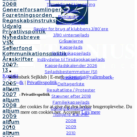
2008
Tilmelding til klargøring
Generelforsamlinger
Flåden
Forretningsorden
Beklædning
Regnskabsinstruks
Retningslinjer
Udvalg
Regler for brug af klubbens J/80’ere
Privatlivspolitik
J/80 vintersejlads
Nyhedsbreve
Gråsælerne
VSK
Kapsejlads
Sejlerfond
Kommunikationspolitik
Tirsdagskapsejlads
Årsskrifter
Indbydelse til Tirsdagskapsejlads
2007-
Kapsejladskalender 2026
13
Sejladsbestemmelser (SI)
Kontakt
© Vallensbæk Sejlklub | E-mail:
sekretariat@vallensbaek-
Tilmelding
Galleri
sejlklub.dk
|
Privatlivspolitik
2005
Deltagerliste
Andre
album
Resultatliste / Protester
fotos
2007
Cookies & Privatlivspolitik
Stævner efter 2018
album
Familiekapsejlads
2008
Vi anvender cookies for at give dig den bedste brugeroplevelse. Du
Udvalg & klubmåler
album
kan læse mere om cookies her.
Accepter
Læs mere
Tidligere stævner
2009
2008
album
2009
Luk
2010
album
2010