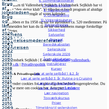
6. Sommeraktiviteter
Brug
Velkommen til Vallensbæk Sejlklub. I Vallensbæk Sejlklub har vi
7. Forældrepolitik
af
mottoet “den aktive klub”. Vi tilbyder et bredt program af alsidige
8. Trænerpolitik
jollepladsen
aktiviteter, som fremgår af vores kalender.
9. Omklædning
Brug
12. Vinteraktiviteter
og
Sejlklubben er fra 1958 og har for øjeblikket ca. 520 medlemmer. På
Børneattester
lån
hjemmesiden her kan du få en idé om klubbens mange forskellige
af
Sikkerhed
aktiviteter.
2026
klubbens
Selvsejler
2025
følgebåde
Brovagt
Bestyrelsesmødereferater
2024
Vedtægter
Beredskabsplan
2023
Bestyrelsen
Sejlerskole
2022
Sejlerskole 2026
2021
Årets aktiviteter
2020
© Vallensbæk Sejlklub | E-mail:
sekretariat@vallensbaek-
2019
Instruktører
sejlklub.dk
|
Privatlivspolitik
2018
Kurser
2016
Lær at sejle sejlbåd 1. & 2. år
Cookies & Privatlivspolitik
2017
Lær at sejle sejlbåd 3. år: Rutine og Cruising
2015
Lær at sejle kapsejlads
Vi anvender cookies for at give dig den bedste brugeroplevelse. Du
2014
kan læse mere om cookies her.
Accepter
Læs mere
Lær at sejle motorbåd
2013
Lær navigation
2012
Tovværkskursus
2011
Luk
Priser
2010
2009
Tilmelding til sejlerskolen