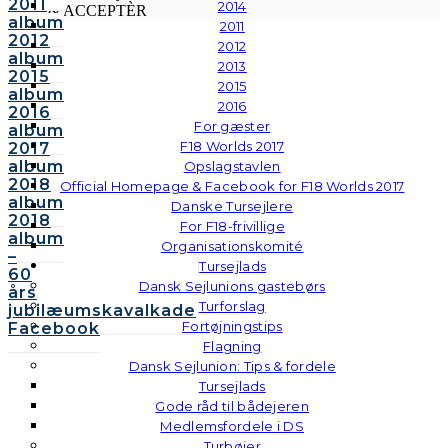
2011
2014
GEM & ACCEPTÈR
album
2011
2012
2012
album
2013
2015
2015
album
2016
2016
For gæster
album
F18 Worlds 2017
2017
album
Opslagstavlen
2018
Official Homepage & Facebook for F18 Worlds 2017
album
Danske Tursejlere
2018
For F18-frivillige
album
Organisationskomité
–
Tursejlads
60
Dansk Sejlunions gastebørs
års
Turforslag
jubilæumskavalkade
Fortøjningstips
Facebook
Flagning
Dansk Sejlunion: Tips & fordele
Tursejlads
Gode råd til bådejeren
Medlemsfordele i DS
Turbøjer