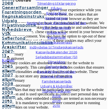
Privacy Overview
2008
Tilmelding til klargøring
Generelforsamlinger
Flåden
This website uses cookies to improve your experience while you
Forretningsorden
Beklædning
navigate through the website. Out of these, the cookies that are
Regnskabsinstruks
Retningslinjer
categorized as necessary are stored on your browser as they are
Udvalg
Regler for brug af klubbens J/80’ere
essential for the working of basic functionalities of the website. We
Privatlivspolitik
also use third-party cookies that help us analyze and understand how
J/80 vintersejlads
Nyhedsbreve
you use this website. These cookies will be stored in your browser
Gråsælerne
VSK
only with your consent. You also have the option to opt-out of these
Kapsejlads
Sejlerfond
cookies. But opting out of some of these cookies may affect your
Kommunikationspolitik
Tirsdagskapsejlads
browsing experience.
Årsskrifter
Indbydelse til Tirsdagskapsejlads
Necessary
2007-
Kapsejladskalender 2026
Necessary
13
Sejladsbestemmelser (SI)
Altid aktiveret
Kontakt
Tilmelding
Necessary cookies are absolutely essential for the website to
Galleri
2005
Deltagerliste
function properly. This category only includes cookies that ensures
Andre
album
Resultatliste / Protester
basic functionalities and security features of the website. These
fotos
2007
cookies do not store any personal information.
Stævner efter 2018
album
Non-necessary
Familiekapsejlads
2008
Non-necessary
Udvalg & klubmåler
album
Any cookies that may not be particularly necessary for the website
Tidligere stævner
2009
to function and is used specifically to collect user personal data via
2008
album
analytics, ads, other embedded contents are termed as non-necessary
2009
2010
cookies. It is mandatory to procure user consent prior to running
album
2010
these cookies on your website.