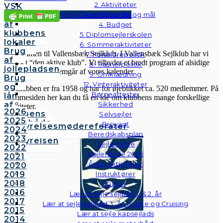
2. Aktiviteter
VSK
Share
Tweet
Share
Pin
Brug
3. Handlingsplan og mål
af
4. Budget
klubbens
VSK
5. Diplomsejlerskolen
lokaler
6. Sommeraktiviteter
Brug
Velkommen til Vallensbæk Sejlklub. I Vallensbæk Sejlklub har vi
7. Forældrepolitik
af
mottoet “den aktive klub”. Vi tilbyder et bredt program af alsidige
8. Trænerpolitik
jollepladsen
aktiviteter, som fremgår af vores kalender.
9. Omklædning
Brug
12. Vinteraktiviteter
og
Sejlklubben er fra 1958 og har for øjeblikket ca. 520 medlemmer. På
Børneattester
lån
hjemmesiden her kan du få en idé om klubbens mange forskellige
af
Sikkerhed
aktiviteter.
2026
klubbens
Selvsejler
2025
følgebåde
Brovagt
Bestyrelsesmødereferater
2024
Vedtægter
Beredskabsplan
2023
Bestyrelsen
Sejlerskole
2022
Sejlerskole 2026
2021
Årets aktiviteter
2020
2019
Instruktører
2018
Kurser
2016
Lær at sejle sejlbåd 1. & 2. år
2017
Lær at sejle sejlbåd 3. år: Rutine og Cruising
2015
Lær at sejle kapsejlads
2014