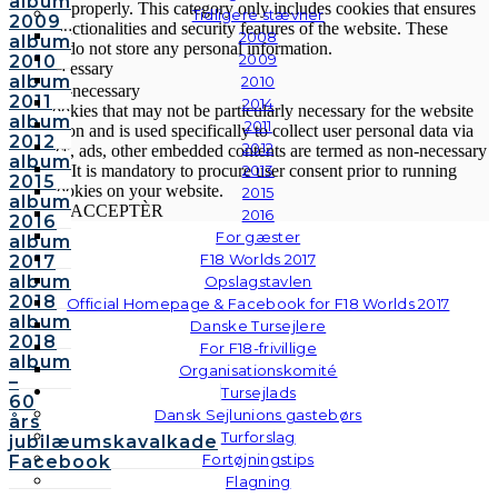
album
function properly. This category only includes cookies that ensures
Tidligere stævner
2009
basic functionalities and security features of the website. These
2008
album
cookies do not store any personal information.
2009
2010
Non-necessary
album
2010
Non-necessary
2011
2014
Any cookies that may not be particularly necessary for the website
album
2011
to function and is used specifically to collect user personal data via
2012
2012
analytics, ads, other embedded contents are termed as non-necessary
album
2013
cookies. It is mandatory to procure user consent prior to running
2015
these cookies on your website.
2015
album
GEM & ACCEPTÈR
2016
2016
For gæster
album
F18 Worlds 2017
2017
album
Opslagstavlen
2018
Official Homepage & Facebook for F18 Worlds 2017
album
Danske Tursejlere
2018
For F18-frivillige
album
Organisationskomité
–
Tursejlads
60
Dansk Sejlunions gastebørs
års
Turforslag
jubilæumskavalkade
Fortøjningstips
Facebook
Flagning