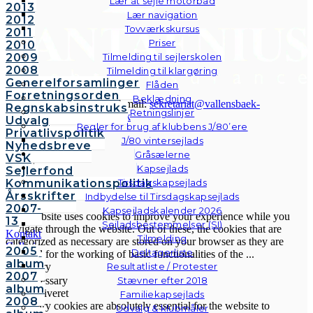
Lær at sejle motorbåd
2013
Lær navigation
2012
Tovværkskursus
2011
Priser
2010
2009
Tilmelding til sejlerskolen
2008
Tilmelding til klargøring
Generelforsamlinger
Flåden
Forretningsorden
Beklædning
© Vallensbæk Sejlklub | E-mail:
sekretariat@vallensbaek-
Regnskabsinstruks
Retningslinjer
sejlklub.dk
|
Privatlivspolitik
Udvalg
Regler for brug af klubbens J/80’ere
Privatlivspolitik
J/80 vintersejlads
Nyhedsbreve
Gråsælerne
VSK
Luk
Kapsejlads
Sejlerfond
Kommunikationspolitik
Tirsdagskapsejlads
Privacy Overview
Årsskrifter
Indbydelse til Tirsdagskapsejlads
2007-
Kapsejladskalender 2026
This website uses cookies to improve your experience while you
13
Sejladsbestemmelser (SI)
navigate through the website. Out of these, the cookies that are
Kontakt
Tilmelding
categorized as necessary are stored on your browser as they are
Galleri
2005
Deltagerliste
essential for the working of basic functionalities of the
...
Andre
album
Resultatliste / Protester
Necessary
fotos
2007
Stævner efter 2018
Necessary
album
Altid aktiveret
Familiekapsejlads
2008
Necessary cookies are absolutely essential for the website to
Udvalg & klubmåler