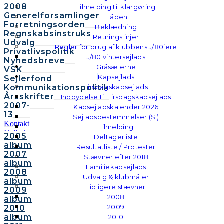
2008
Tilmelding til klargøring
Generelforsamlinger
Flåden
Forretningsorden
Beklædning
Regnskabsinstruks
Retningslinjer
Udvalg
Regler for brug af klubbens J/80’ere
Privatlivspolitik
J/80 vintersejlads
Nyhedsbreve
Gråsælerne
VSK
Kapsejlads
Sejlerfond
Kommunikationspolitik
Tirsdagskapsejlads
Årsskrifter
Indbydelse til Tirsdagskapsejlads
2007-
Kapsejladskalender 2026
13
Sejladsbestemmelser (SI)
Kontakt
Tilmelding
Galleri
2005
Deltagerliste
Andre
album
Resultatliste / Protester
fotos
2007
Stævner efter 2018
album
Familiekapsejlads
2008
Udvalg & klubmåler
album
Tidligere stævner
2009
2008
album
2009
2010
album
2010