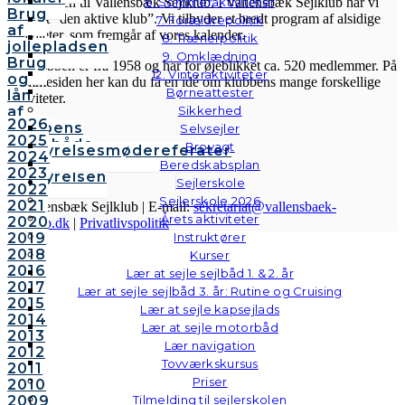
6. Sommeraktiviteter
Velkommen til Vallensbæk Sejlklub. I Vallensbæk Sejlklub har vi
Brug
mottoet “den aktive klub”. Vi tilbyder et bredt program af alsidige
7. Forældrepolitik
af
aktiviteter, som fremgår af vores kalender.
8. Trænerpolitik
jollepladsen
9. Omklædning
Brug
Sejlklubben er fra 1958 og har for øjeblikket ca. 520 medlemmer. På
12. Vinteraktiviteter
og
hjemmesiden her kan du få en idé om klubbens mange forskellige
Børneattester
lån
aktiviteter.
af
Sikkerhed
2026
klubbens
Selvsejler
2025
følgebåde
Brovagt
Bestyrelsesmødereferater
2024
Vedtægter
Beredskabsplan
2023
Bestyrelsen
Sejlerskole
2022
Sejlerskole 2026
2021
© Vallensbæk Sejlklub | E-mail:
sekretariat@vallensbaek-
Årets aktiviteter
2020
sejlklub.dk
|
Privatlivspolitik
2019
Instruktører
2018
Kurser
2016
Lær at sejle sejlbåd 1. & 2. år
2017
Lær at sejle sejlbåd 3. år: Rutine og Cruising
2015
Lær at sejle kapsejlads
2014
Lær at sejle motorbåd
2013
Lær navigation
2012
Tovværkskursus
2011
Priser
2010
2009
Tilmelding til sejlerskolen