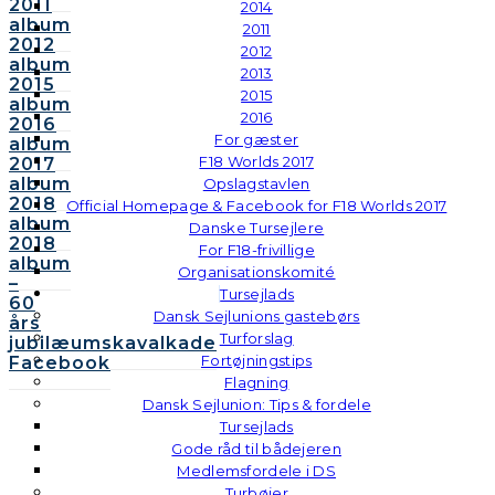
2011
2014
album
2011
2012
2012
album
2013
2015
2015
album
2016
2016
For gæster
album
F18 Worlds 2017
2017
album
Opslagstavlen
2018
Official Homepage & Facebook for F18 Worlds 2017
album
Danske Tursejlere
2018
For F18-frivillige
album
Organisationskomité
–
Tursejlads
60
Dansk Sejlunions gastebørs
års
Turforslag
jubilæumskavalkade
Fortøjningstips
Facebook
Flagning
Dansk Sejlunion: Tips & fordele
Tursejlads
Gode råd til bådejeren
Medlemsfordele i DS
Turbøjer