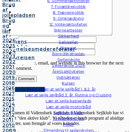
6. Sommeraktiviteter
Brug
7. Forældrepolitik
af
8. Trænerpolitik
jollepladsen
9. Omklædning
Brug
12. Vinteraktiviteter
og
Børneattester
lån
af
Sikkerhed
Name
*
2026
klubbens
Selvsejler
2025
Email
*
følgebåde
Brovagt
Bestyrelsesmødereferater
2024
Website
Vedtægter
Beredskabsplan
2023
Bestyrelsen
Sejlerskole
2022
Save my name, email, and website in this browser for the next
Sejlerskole 2026
2021
time I comment.
Årets aktiviteter
2020
2019
Instruktører
2018
Kurser
2016
Lær at sejle sejlbåd 1. & 2. år
Share
Tweet
Share
Pin
2017
Lær at sejle sejlbåd 3. år: Rutine og Cruising
2015
Lær at sejle kapsejlads
VSK
2014
Lær at sejle motorbåd
2013
Velkommen til Vallensbæk Sejlklub. I Vallensbæk Sejlklub har vi
Lær navigation
2012
mottoet “den aktive klub”. Vi tilbyder et bredt program af alsidige
Tovværkskursus
2011
aktiviteter, som fremgår af vores kalender.
Priser
2010
2009
Tilmelding til sejlerskolen