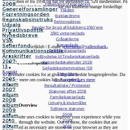
Sejlklubben er fra 1958 og har for øjeblikket ca. 520 medlemmer. På
2008
Tilmelding til klargøring
hjemmesiden her kan du få en idé om klubbens mange forskellige
Generelforsamlinger
Flåden
aktiviteter.
Forretningsorden
Beklædning
Regnskabsinstruks
Retningslinjer
Udvalg
Regler for brug af klubbens J/80’ere
Privatlivspolitik
J/80 vintersejlads
Nyhedsbreve
Gråsælerne
VSK
Kapsejlads
Sejlerfond
© Vallensbæk Sejlklub | E-mail:
sekretariat@vallensbaek-
Kommunikationspolitik
Tirsdagskapsejlads
sejlklub.dk
|
Privatlivspolitik
Årsskrifter
Indbydelse til Tirsdagskapsejlads
2007-
Kapsejladskalender 2026
Cookies & Privatlivspolitik
13
Sejladsbestemmelser (SI)
Kontakt
Tilmelding
Vi anvender cookies for at give dig den bedste brugeroplevelse. Du
Galleri
2005
kan læse mere om cookies her.
Accepter
Læs mere
Deltagerliste
Andre
album
Resultatliste / Protester
fotos
2007
Stævner efter 2018
Luk
album
Familiekapsejlads
2008
Udvalg & klubmåler
album
Privacy Overview
Tidligere stævner
2009
2008
album
This website uses cookies to improve your experience while you
2009
2010
navigate through the website. Out of these, the cookies that are
album
2010
categorized as necessary are stored on your browser as they are