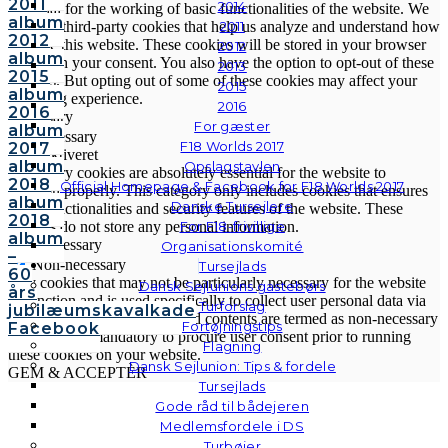
2011
2014
essential for the working of basic functionalities of the website. We
album
also use third-party cookies that help us analyze and understand how
2011
2012
you use this website. These cookies will be stored in your browser
2012
album
only with your consent. You also have the option to opt-out of these
2013
2015
cookies. But opting out of some of these cookies may affect your
2015
album
browsing experience.
2016
2016
Necessary
For gæster
album
Necessary
F18 Worlds 2017
2017
Altid aktiveret
album
Opslagstavlen
Necessary cookies are absolutely essential for the website to
2018
Official Homepage & Facebook for F18 Worlds 2017
function properly. This category only includes cookies that ensures
album
Danske Tursejlere
basic functionalities and security features of the website. These
2018
cookies do not store any personal information.
For F18-frivillige
album
Non-necessary
Organisationskomité
–
Non-necessary
Tursejlads
60
Any cookies that may not be particularly necessary for the website
Dansk Sejlunions gastebørs
års
to function and is used specifically to collect user personal data via
Turforslag
jubilæumskavalkade
analytics, ads, other embedded contents are termed as non-necessary
Fortøjningstips
Facebook
cookies. It is mandatory to procure user consent prior to running
Flagning
these cookies on your website.
Dansk Sejlunion: Tips & fordele
GEM & ACCEPTÈR
Tursejlads
Gode råd til bådejeren
Medlemsfordele i DS
Turbøjer