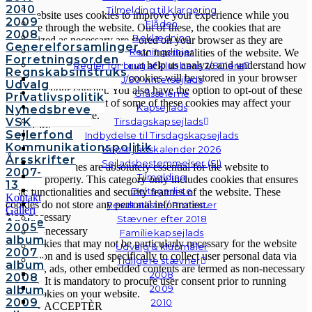
2010
Tilmelding til klargøring
This website uses cookies to improve your experience while you
2009
Flåden
navigate through the website. Out of these, the cookies that are
2008
Beklædning
categorized as necessary are stored on your browser as they are
Generelforsamlinger
Retningslinjer
essential for the working of basic functionalities of the website. We
Forretningsorden
also use third-party cookies that help us analyze and understand how
Regler for brug af klubbens J/80’ere
Regnskabsinstruks
you use this website. These cookies will be stored in your browser
J/80 vintersejlads
Udvalg
only with your consent. You also have the option to opt-out of these
Gråsælerne
Privatlivspolitik
cookies. But opting out of some of these cookies may affect your
Kapsejlads
Nyhedsbreve
browsing experience.
VSK
Tirsdagskapsejlads
Necessary
Sejlerfond
Indbydelse til Tirsdagskapsejlads
Necessary
Kommunikationspolitik
Kapsejladskalender 2026
Altid aktiveret
Årsskrifter
Sejladsbestemmelser (SI)
Necessary cookies are absolutely essential for the website to
2007-
Tilmelding
function properly. This category only includes cookies that ensures
13
Deltagerliste
basic functionalities and security features of the website. These
Kontakt
cookies do not store any personal information.
Resultatliste / Protester
Galleri
Non-necessary
Stævner efter 2018
Andre
2005
Non-necessary
Familiekapsejlads
fotos
album
Any cookies that may not be particularly necessary for the website
Udvalg & klubmåler
2007
to function and is used specifically to collect user personal data via
Tidligere stævner
album
analytics, ads, other embedded contents are termed as non-necessary
2008
2008
cookies. It is mandatory to procure user consent prior to running
2009
album
these cookies on your website.
2009
2010
GEM & ACCEPTÈR