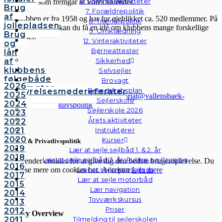
6. Sommeraktiviteter
aktiviteter, som fremgår af vores kalender.
Brug
7. Forældrepolitik
af
Sejlklubben er fra 1958 og har for øjeblikket ca. 520 medlemmer. På
8. Trænerpolitik
jollepladsen
hjemmesiden her kan du få en idé om klubbens mange forskellige
9. Omklædning
Brug
aktiviteter.
12. Vinteraktiviteter
og
Børneattester
lån
af
Sikkerhed
klubbens
Selvsejler
følgebåde
Brovagt
2026
Vedtægter
Beredskabsplan
Bestyrelsesmødereferater
2025
© Vallensbæk Sejlklub | E-mail:
sekretariat@vallensbaek-
Bestyrelsen
Sejlerskole
2024
sejlklub.dk
|
Privatlivspolitik
Sejlerskole 2026
2023
Årets aktiviteter
2022
2021
Instruktører
2020
Kurser
Cookies & Privatlivspolitik
2019
Lær at sejle sejlbåd 1. & 2. år
2018
Lær at sejle sejlbåd 3. år: Rutine og Cruising
Vi anvender cookies for at give dig den bedste brugeroplevelse. Du
2016
kan læse mere om cookies her.
Accepter
Læs mere
Lær at sejle kapsejlads
2017
Lær at sejle motorbåd
2015
Lær navigation
2014
Luk
Tovværkskursus
2013
Priser
2012
Privacy Overview
2011
Tilmelding til sejlerskolen