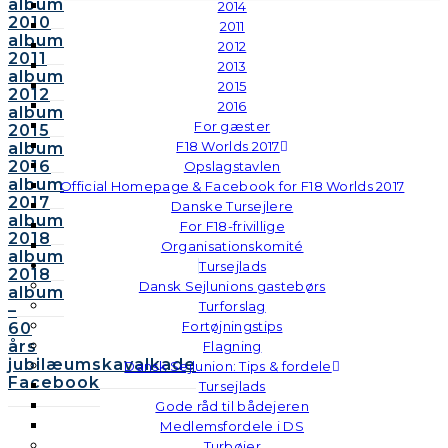
album
2014
2010
2011
album
2012
2011
2013
album
2015
2012
2016
album
For gæster
2015
F18 Worlds 2017
album
2016
Opslagstavlen
album
Official Homepage & Facebook for F18 Worlds 2017
2017
Danske Tursejlere
album
For F18-frivillige
2018
Organisationskomité
album
Tursejlads
2018
Dansk Sejlunions gastebørs
album
Turforslag
–
Fortøjningstips
60
års
Flagning
jubilæumskavalkade
Dansk Sejlunion: Tips & fordele
Facebook
Tursejlads
Gode råd til bådejeren
Medlemsfordele i DS
Turbøjer