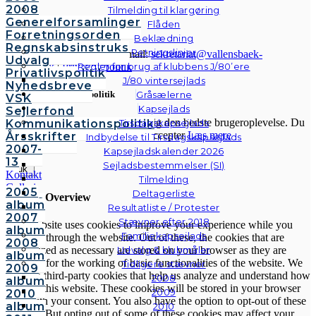
2008
Tilmelding til klargøring
Generelforsamlinger
Flåden
Forretningsorden
Beklædning
Regnskabsinstruks
Retningslinjer
© Vallensbæk Sejlklub | E-mail:
sekretariat@vallensbaek-
Udvalg
Regler for brug af klubbens J/80’ere
sejlklub.dk
|
Privatlivspolitik
Privatlivspolitik
J/80 vintersejlads
Nyhedsbreve
Gråsælerne
Cookies & Privatlivspolitik
VSK
Kapsejlads
Sejlerfond
Vi anvender cookies for at give dig den bedste brugeroplevelse. Du
Kommunikationspolitik
Tirsdagskapsejlads
kan læse mere om cookies her.
Accepter
Læs mere
Årsskrifter
Indbydelse til Tirsdagskapsejlads
2007-
Kapsejladskalender 2026
13
Sejladsbestemmelser (SI)
Luk
Kontakt
Tilmelding
Galleri
2005
Deltagerliste
Privacy Overview
Andre
album
Resultatliste / Protester
fotos
2007
Stævner efter 2018
This website uses cookies to improve your experience while you
album
Familiekapsejlads
navigate through the website. Out of these, the cookies that are
2008
Udvalg & klubmåler
categorized as necessary are stored on your browser as they are
album
essential for the working of basic functionalities of the website. We
Tidligere stævner
2009
also use third-party cookies that help us analyze and understand how
2008
album
you use this website. These cookies will be stored in your browser
2009
2010
only with your consent. You also have the option to opt-out of these
album
2010
cookies. But opting out of some of these cookies may affect your