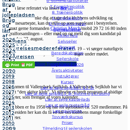
6. Sommeraktiviteter
Brug
7. Forældrepolitik
Du kan læse referatet via linket
her …
af
8. Trænerpolitik
jollepladsen
Hvis du kunne tænke dig at tage del i klubbens udvikling og
9. Omklædning
Brug
bestyrelsesarbejde, kan du stille op som suppleant i bestyrelsen.
12. Vinteraktiviteter
og
Kontakt gerne formanden
Christian Mørch
/mobil 29 72 16 80 inden
Børneattester
lån
generalforsamlingen – eller mød op og meld dig som kandidat på
af
Sikkerhed
dagen, den 27. august.
2026
klubbens
Selvsejler
2025
følgebåde
Brovagt
Bestyrelsesmødereferater
På gensyn i klubhuset den 27. august kl. 19 – vi sørger naturligvis
2024
Vedtægter
Beredskabsplan
for at overholde alle myndighedsanvisninger under mødet.
2023
Bestyrelsen
Sejlerskole
2022
Share
Tweet
Share
Pin
Sejlerskole 2026
2021
Årets aktiviteter
2020
VSK
2019
Instruktører
2018
Kurser
2016
Velkommen til Vallensbæk Sejlklub. I Vallensbæk Sejlklub har vi
Lær at sejle sejlbåd 1. & 2. år
2017
mottoet “den aktive klub”. Vi tilbyder et bredt program af alsidige
Lær at sejle sejlbåd 3. år: Rutine og Cruising
2015
aktiviteter, som fremgår af vores kalender.
Lær at sejle kapsejlads
2014
Lær at sejle motorbåd
Sejlklubben er fra 1958 og har for øjeblikket ca. 520 medlemmer. På
2013
Lær navigation
hjemmesiden her kan du få en idé om klubbens mange forskellige
2012
Tovværkskursus
aktiviteter.
2011
Priser
2010
2009
Tilmelding til sejlerskolen