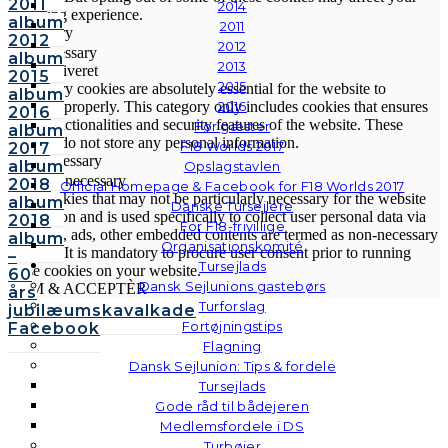
2011
2014
browsing experience.
album
2011
Necessary
2012
2012
Necessary
album
2013
Altid aktiveret
2015
2015
Necessary cookies are absolutely essential for the website to
album
2016
function properly. This category only includes cookies that ensures
2016
basic functionalities and security features of the website. These
For gæster
album
cookies do not store any personal information.
F18 Worlds 2017
2017
Non-necessary
album
Opslagstavlen
Non-necessary
2018
Official Homepage & Facebook for F18 Worlds 2017
Any cookies that may not be particularly necessary for the website
album
Danske Tursejlere
to function and is used specifically to collect user personal data via
2018
For F18-frivillige
analytics, ads, other embedded contents are termed as non-necessary
album
Organisationskomité
cookies. It is mandatory to procure user consent prior to running
–
Tursejlads
these cookies on your website.
60
Dansk Sejlunions gastebørs
GEM & ACCEPTÈR
års
Turforslag
jubilæumskavalkade
Fortøjningstips
Facebook
Flagning
Dansk Sejlunion: Tips & fordele
Tursejlads
Gode råd til bådejeren
Medlemsfordele i DS
Turbøjer