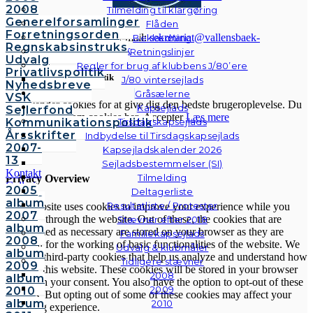
2008
Tilmelding til klargøring
Generelforsamlinger
Flåden
Forretningsorden
© Vallensbæk Sejlklub | E-mail:
sekretariat@vallensbaek-
Beklædning
Regnskabsinstruks
sejlklub.dk
|
Privatlivspolitik
Retningslinjer
Udvalg
Regler for brug af klubbens J/80’ere
Privatlivspolitik
Cookies & Privatlivspolitik
J/80 vintersejlads
Nyhedsbreve
Gråsælerne
VSK
Vi anvender cookies for at give dig den bedste brugeroplevelse. Du
Kapsejlads
Sejlerfond
kan læse mere om cookies her.
Accepter
Læs mere
Kommunikationspolitik
Tirsdagskapsejlads
Årsskrifter
Indbydelse til Tirsdagskapsejlads
2007-
Kapsejladskalender 2026
Luk
13
Sejladsbestemmelser (SI)
Kontakt
Tilmelding
Privacy Overview
Galleri
2005
Deltagerliste
Andre
album
Resultatliste / Protester
This website uses cookies to improve your experience while you
fotos
2007
navigate through the website. Out of these, the cookies that are
Stævner efter 2018
album
categorized as necessary are stored on your browser as they are
Familiekapsejlads
2008
essential for the working of basic functionalities of the website. We
Udvalg & klubmåler
album
also use third-party cookies that help us analyze and understand how
Tidligere stævner
2009
you use this website. These cookies will be stored in your browser
2008
album
only with your consent. You also have the option to opt-out of these
2009
2010
cookies. But opting out of some of these cookies may affect your
album
2010
browsing experience.