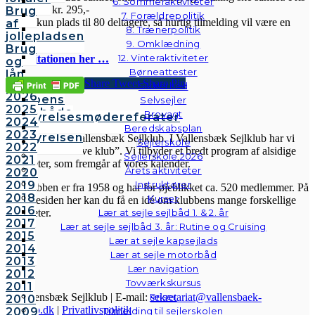
6. Sommeraktiviteter
pr. person kr. 295,-
Brug
7. Forældrepolitik
Der er kun plads til 80 deltagere, så hurtig tilmelding vil være en
af
8. Trænerpolitik
god idé.
jollepladsen
9. Omklædning
Brug
12. Vinteraktiviteter
Se invitationen her …
og
Børneattester
lån
Share
Tweet
Share
Pin
af
Sikkerhed
2026
klubbens
Selvsejler
2025
VSK
følgebåde
Brovagt
Bestyrelsesmødereferater
2024
Vedtægter
Beredskabsplan
2023
Bestyrelsen
Velkommen til Vallensbæk Sejlklub. I Vallensbæk Sejlklub har vi
Sejlerskole
2022
mottoet “den aktive klub”. Vi tilbyder et bredt program af alsidige
Sejlerskole 2026
2021
aktiviteter, som fremgår af vores kalender.
Årets aktiviteter
2020
2019
Instruktører
Sejlklubben er fra 1958 og har for øjeblikket ca. 520 medlemmer. På
2018
Kurser
hjemmesiden her kan du få en idé om klubbens mange forskellige
2016
Lær at sejle sejlbåd 1. & 2. år
aktiviteter.
2017
Lær at sejle sejlbåd 3. år: Rutine og Cruising
2015
Lær at sejle kapsejlads
2014
Lær at sejle motorbåd
2013
Lær navigation
2012
Tovværkskursus
2011
Priser
© Vallensbæk Sejlklub | E-mail:
sekretariat@vallensbaek-
2010
sejlklub.dk
|
Privatlivspolitik
2009
Tilmelding til sejlerskolen