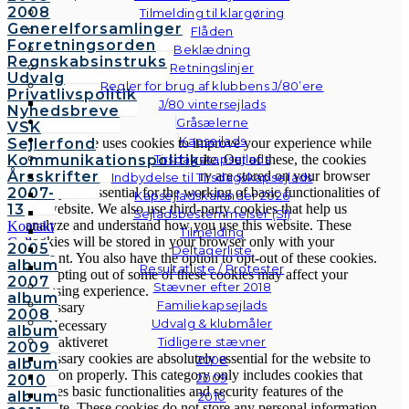
2008
Tilmelding til klargøring
Generelforsamlinger
Flåden
Forretningsorden
Beklædning
Regnskabsinstruks
Retningslinjer
Luk
Udvalg
Regler for brug af klubbens J/80’ere
Privatlivspolitik
J/80 vintersejlads
Privacy Overview
Nyhedsbreve
Gråsælerne
VSK
Kapsejlads
This website uses cookies to improve your experience while
Sejlerfond
you navigate through the website. Out of these, the cookies
Kommunikationspolitik
Tirsdagskapsejlads
that are categorized as necessary are stored on your browser
Årsskrifter
Indbydelse til Tirsdagskapsejlads
as they are essential for the working of basic functionalities of
2007-
Kapsejladskalender 2026
the website. We also use third-party cookies that help us
13
Sejladsbestemmelser (SI)
analyze and understand how you use this website. These
Kontakt
Tilmelding
cookies will be stored in your browser only with your
Galleri
2005
Deltagerliste
consent. You also have the option to opt-out of these cookies.
Andre
album
Resultatliste / Protester
But opting out of some of these cookies may affect your
fotos
2007
Stævner efter 2018
browsing experience.
album
Familiekapsejlads
Necessary
2008
Udvalg & klubmåler
Necessary
album
Altid aktiveret
Tidligere stævner
2009
Necessary cookies are absolutely essential for the website to
2008
album
function properly. This category only includes cookies that
2009
2010
ensures basic functionalities and security features of the
album
2010
website. These cookies do not store any personal information.