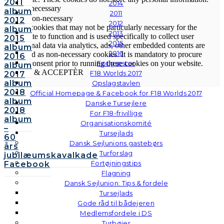
2011
2014
Non-necessary
album
2011
Non-necessary
2012
2012
Any cookies that may not be particularly necessary for the
album
2013
website to function and is used specifically to collect user
2015
2015
personal data via analytics, ads, other embedded contents are
album
2016
termed as non-necessary cookies. It is mandatory to procure
2016
user consent prior to running these cookies on your website.
For gæster
album
GEM & ACCEPTÈR
F18 Worlds 2017
2017
album
Opslagstavlen
2018
Official Homepage & Facebook for F18 Worlds 2017
album
Danske Tursejlere
2018
For F18-frivillige
album
Organisationskomité
–
Tursejlads
60
Dansk Sejlunions gastebørs
års
Turforslag
jubilæumskavalkade
Fortøjningstips
Facebook
Flagning
Dansk Sejlunion: Tips & fordele
Tursejlads
Gode råd til bådejeren
Medlemsfordele i DS
Turbøjer