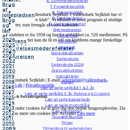
6. Sommeraktiviteter
VSK
Brug
7. Forældrepolitik
af
8. Trænerpolitik
Velkommen til Vallensbæk Sejlklub. I Vallensbæk Sejlklub har vi
jollepladsen
9. Omklædning
mottoet “den aktive klub”. Vi tilbyder et bredt program af alsidige
Brug
12. Vinteraktiviteter
aktiviteter, som fremgår af vores kalender.
og
Børneattester
lån
Sejlklubben er fra 1958 og har for øjeblikket ca. 520 medlemmer. På
af
Sikkerhed
2026
hjemmesiden her kan du få en idé om klubbens mange forskellige
klubbens
Selvsejler
2025
aktiviteter.
følgebåde
Brovagt
Bestyrelsesmødereferater
2024
Vedtægter
Beredskabsplan
2023
Bestyrelsen
Sejlerskole
2022
Sejlerskole 2026
2021
Årets aktiviteter
2020
2019
Instruktører
© Vallensbæk Sejlklub | E-mail:
sekretariat@vallensbaek-
2018
Kurser
sejlklub.dk
|
Privatlivspolitik
2016
Lær at sejle sejlbåd 1. & 2. år
2017
Lær at sejle sejlbåd 3. år: Rutine og Cruising
Cookies & Privatlivspolitik
2015
Lær at sejle kapsejlads
2014
Lær at sejle motorbåd
2013
Vi anvender cookies for at give dig den bedste brugeroplevelse. Du
Lær navigation
2012
kan læse mere om cookies her.
Accepter
Læs mere
Tovværkskursus
2011
Priser
2010
Luk
2009
Tilmelding til sejlerskolen