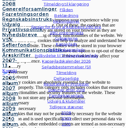
2008
Tilmelding til klargøring
Privacy Overview
Generelforsamlinger
Flåden
Forretningsorden
Beklædning
Regnskabsinstruks
This website uses cookies to improve your experience while you
Retningslinjer
Udvalg
navigate through the website. Out of these, the cookies that are
Regler for brug af klubbens J/80’ere
Privatlivspolitik
categorized as necessary are stored on your browser as they are
J/80 vintersejlads
Nyhedsbreve
essential for the working of basic functionalities of the website. We
Gråsælerne
VSK
also use third-party cookies that help us analyze and understand how
Kapsejlads
Sejlerfond
you use this website. These cookies will be stored in your browser
Kommunikationspolitik
Tirsdagskapsejlads
only with your consent. You also have the option to opt-out of these
Årsskrifter
Indbydelse til Tirsdagskapsejlads
cookies. But opting out of some of these cookies may affect your
2007-
browsing experience.
Kapsejladskalender 2026
13
Necessary
Sejladsbestemmelser (SI)
Kontakt
Necessary
Tilmelding
Galleri
Altid aktiveret
2005
Deltagerliste
Andre
Necessary cookies are absolutely essential for the website to
album
Resultatliste / Protester
fotos
function properly. This category only includes cookies that ensures
2007
Stævner efter 2018
basic functionalities and security features of the website. These
album
Familiekapsejlads
cookies do not store any personal information.
2008
Udvalg & klubmåler
Non-necessary
album
Tidligere stævner
2009
Non-necessary
2008
album
Any cookies that may not be particularly necessary for the website
2009
2010
to function and is used specifically to collect user personal data via
album
analytics, ads, other embedded contents are termed as non-necessary
2010