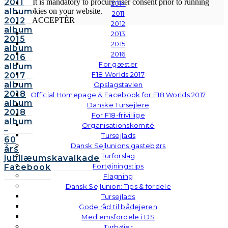
2011
cookies. It is mandatory to procure user consent prior to running
2014
album
these cookies on your website.
2011
2012
GEM & ACCEPTÈR
2012
album
2013
2015
2015
album
2016
2016
For gæster
album
F18 Worlds 2017
2017
album
Opslagstavlen
2018
Official Homepage & Facebook for F18 Worlds 2017
album
Danske Tursejlere
2018
For F18-frivillige
album
Organisationskomité
–
Tursejlads
60
Dansk Sejlunions gastebørs
års
Turforslag
jubilæumskavalkade
Fortøjningstips
Facebook
Flagning
Dansk Sejlunion: Tips & fordele
Tursejlads
Gode råd til bådejeren
Medlemsfordele i DS
Turbøjer