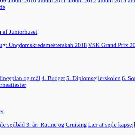
09 album
2010 album
2011 album
2012 album
2015 al
de
 af Juniorhuset
ugt Ungdomskredsmesterskab 2018
VSK Grand Prix 2
lingsplan og mål
4. Budget
5. Diplomsejlerskolen
6. So
rneattester
er
jle sejlbåd 3. år: Rutine og Cruising
Lær at sejle kapsej