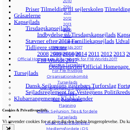
2010
2014
Priser
Tilmelding til sejlerskolen
Tilmelding
2011
Gråsælerne
2012
Kapsejlads
2013
Tirsdagskapsejlads
2015
Indbydelse til Tirsdagskapsejlads
Kapse
2016
Stævner efter 2018
Familiekapsejlads
Udval
For gæster
Tidligere stævner
F18 Worlds 2017
2008
2009
2010
2014
2011
2012
2013
2
Opslagstavlen
Official Homepage & Facebook for F18 Worlds 2017
F18 Worlds 2017
Danske Tursejlere
Opslagstavlen
Official Homepage
For F18-frivillige
Tursejlads
Organisationskomité
Tursejlads
Dansk Sejlunions gastebørs
Turforslag
Fortø
Dansk Sejlunions gastebørs
Sejladsreglement for Vestegnens Politikreds
Turforslag
Klubarrangementer
Klubkalender
Fortøjningstips
Flagning
Cookies & Privatlivspolitik
Dansk Sejlunion: Tips & fordele
Tursejlads
Vi anvender cookies for at give dig den bedste brugeroplevelse. Du 
Gode råd til bådejeren
Medlemsfordele i DS