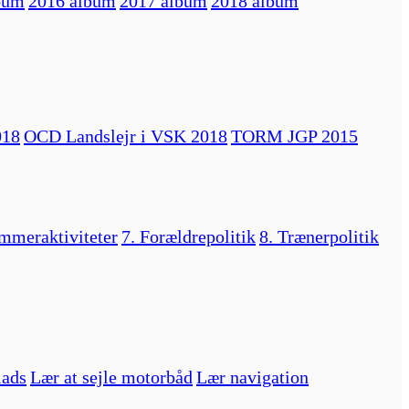
bum
2016 album
2017 album
2018 album
018
OCD Landslejr i VSK 2018
TORM JGP 2015
mmeraktiviteter
7. Forældrepolitik
8. Trænerpolitik
lads
Lær at sejle motorbåd
Lær navigation