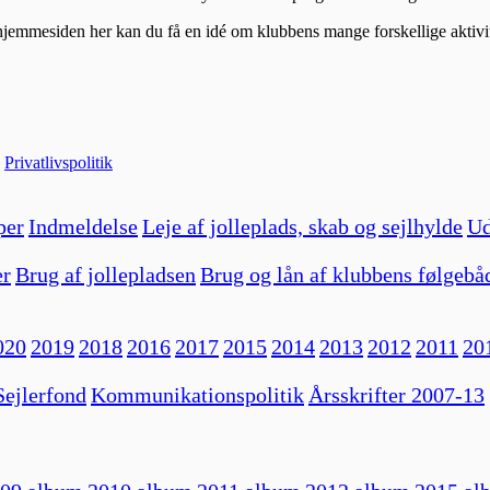
hjemmesiden her kan du få en idé om klubbens mange forskellige aktivit
|
Privatlivspolitik
per
Indmeldelse
Leje af jolleplads, skab og sejlhylde
Ud
er
Brug af jollepladsen
Brug og lån af klubbens følgebå
020
2019
2018
2016
2017
2015
2014
2013
2012
2011
20
ejlerfond
Kommunikationspolitik
Årsskrifter 2007-13