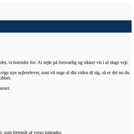
t, vi brænder for: At sejle på forsvarlig og sikker vis i al slags vejr.
ge nye sejlerelever, som vil suge al din viden til sig, så er det nu du
obbet.
asser.
er, som fremgår af vores kalender.