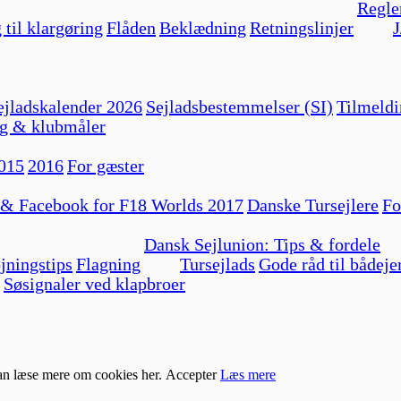
Regle
 til klargøring
Flåden
Beklædning
Retningslinjer
J
jladskalender 2026
Sejladsbestemmelser (SI)
Tilmeldi
g & klubmåler
015
2016
For gæster
 & Facebook for F18 Worlds 2017
Danske Tursejlere
Fo
Dansk Sejlunion: Tips & fordele
jningstips
Flagning
Tursejlads
Gode råd til bådeje
Søsignaler ved klapbroer
kan læse mere om cookies her.
Accepter
Læs mere