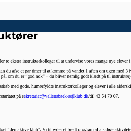
ruktører
er to ekstra instruktørkolleger til at undervise vores mange nye elever i de
kan du afse et par timer til at komme på vandet 1 aften om ugen med 3 ivri
 på, om du er “god nok” – du bliver nemlig godt klædt på til instruktørj
esskab med gode, humørfyldte instruktørkolleger og elever i alle alderskl
etariatet på s
ekretariat@vallensbaek-sejlklub.dk
/tlf. 43 54 70 07.
t “den aktive klub”. Vi tilbyder et bredt program af alsidige aktivitet