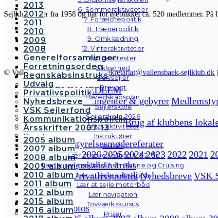
2013
6. Sommeraktiviteter
2012
Sejlklubben er fra 1958 og har for øjeblikket ca. 520 medlemmer. På 
7. Forældrepolitik
2011
8. Trænerpolitik
2010
9. Omklædning
2009
2008
12. Vinteraktiviteter
Generelforsamlinger
Børneattester
Forretningsorden
Sikkerhed
© Vallensbæk Sejlklub | E-mail:
sekretariat@vallensbaek-sejlklub.dk
Regnskabsinstruks
Selvsejler
Udvalg
Brovagt
BLIV MEDLEM
Privatlivspolitik
Beredskabsplan
Forside
Kontingenter & gebyrer
Medlemsty
Nyhedsbreve
Sejlerskole
VSK Sejlerfond
Om klubben
Sejlerskole 2026
Kommunikationspolitik
Velkommen til VSK
Brug af klubbens lokal
Årets aktiviteter
Årsskrifter 2007-13
Bestyrelsen
Instruktører
Kontakt
2005 album
Bestyrelsesmødereferater
Galleri
Kurser
2007 album
2026
2025
2024
2023
2022
2021
2
Andre fotos
Lær at sejle sejlbåd 1. & 2. år
2008 album
Regnskabsinstruks
Lær at sejle sejlbåd 3. år: Rutine og Cruising
2009 album
Udvalg
Privatlivspolitik
Nyhedsbreve
VSK S
2010 album
Lær at sejle kapsejlads
2011 album
Lær at sejle motorbåd
Kontakt
2012 album
Lær navigation
Galleri
2015 album
Tovværkskursus
Andre fotos
2016 album
Priser