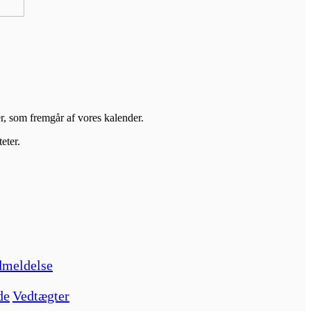
er, som fremgår af vores kalender.
eter.
meldelse
de
Vedtægter