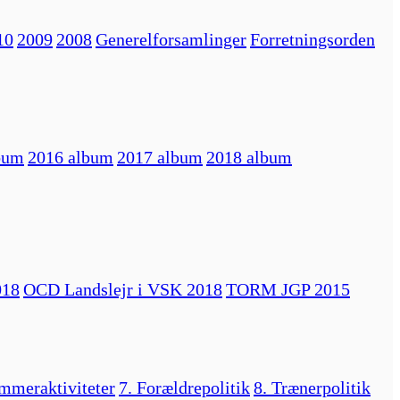
10
2009
2008
Generelforsamlinger
Forretningsorden
bum
2016 album
2017 album
2018 album
018
OCD Landslejr i VSK 2018
TORM JGP 2015
mmeraktiviteter
7. Forældrepolitik
8. Trænerpolitik