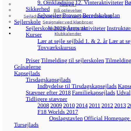
9. Omklædning
12. Vinteraktiviteter
Bø
Turbøjer
Sikkerhed
Blå oplevelser
Selvsejler
Brovagt
Beredskabsplan
Sejladsreglement for Vestegnens Politikreds
Sejlerskole
Søsignaler ved klapbroer
Sejlerskole 2026
Årets aktiviteter
Instruktør
Klubarrangementer
Kurser
Klubkalender
Lær at sejle sejlbåd 1. & 2. år
Lær at se
Tovværkskursus
Priser
Tilmelding til sejlerskolen
Tilmelding
Gråsælerne
Kapsejlads
Tirsdagskapsejlads
Indbydelse til Tirsdagskapsejlads
Kapse
Stævner efter 2018
Familiekapsejlads
Udval
Tidligere stævner
2008
2009
2010
2014
2011
2012
2013
2
F18 Worlds 2017
Opslagstavlen
Official Homepage
Tursejlads