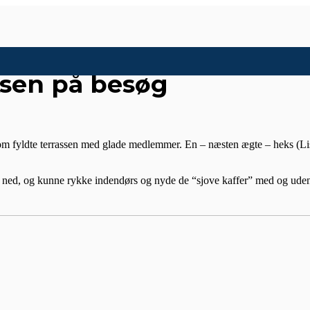
ksen på besøg
som fyldte terrassen med glade medlemmer. En – næsten ægte – heks (Lis 
e ned, og kunne rykke indendørs og nyde de “sjove kaffer” med og uden 