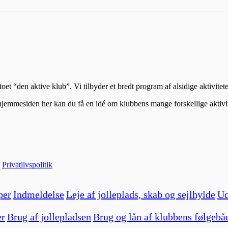
t “den aktive klub”. Vi tilbyder et bredt program af alsidige aktivitet
hjemmesiden her kan du få en idé om klubbens mange forskellige aktivit
|
Privatlivspolitik
per
Indmeldelse
Leje af jolleplads, skab og sejlhylde
Ud
er
Brug af jollepladsen
Brug og lån af klubbens følgebå