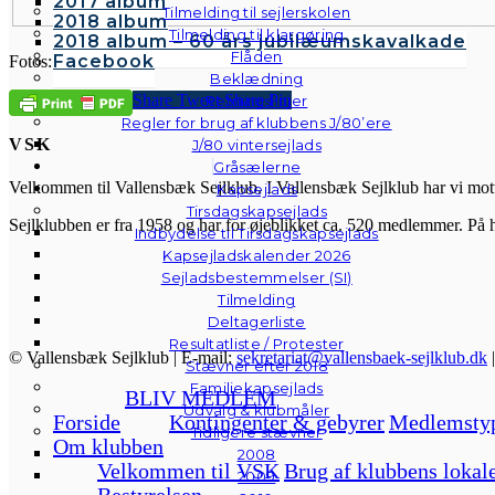
2017 album
Tilmelding til sejlerskolen
2018 album
Tilmelding til klargøring
2018 album – 60 års jubilæumskavalkade
Flåden
Facebook
Fotos: Peter Ambs
Beklædning
Share
Tweet
Share
Pin
Retningslinjer
Regler for brug af klubbens J/80’ere
VSK
J/80 vintersejlads
Gråsælerne
Velkommen til Vallensbæk Sejlklub. I Vallensbæk Sejlklub har vi mottoe
Kapsejlads
Tirsdagskapsejlads
Sejlklubben er fra 1958 og har for øjeblikket ca. 520 medlemmer. På 
Indbydelse til Tirsdagskapsejlads
Kapsejladskalender 2026
Sejladsbestemmelser (SI)
Tilmelding
Deltagerliste
Resultatliste / Protester
© Vallensbæk Sejlklub | E-mail:
sekretariat@vallensbaek-sejlklub.dk
Stævner efter 2018
Familiekapsejlads
BLIV MEDLEM
Udvalg & klubmåler
Forside
Kontingenter & gebyrer
Medlemsty
Tidligere stævner
Om klubben
2008
Velkommen til VSK
Brug af klubbens lokal
2009
Bestyrelsen