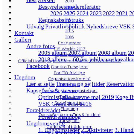
2010
Bestyrelsesmødereferater
2014
2026
2025
2024
2023
2022
2021
2
2011
Regnskabsinstruks
2012
2013
Udvalg
Privatlivspolitik
Nyhedsbreve
VSK S
2015
Kontakt
2016
Galleri
For gæster
Andre fotos
F18 Worlds 2017
2005 album
2007 album
2008 album
20
Opslagstavlen
2018 album – 60 års jubilæumskavalka
Official Homepage & Facebook for F18 Worlds 2017
Facebook
Danske Tursejlere
For F18-frivillige
Ungdom
Organisationskomité
Lær at sejle
Træning og sejltider
Reservation
Tursejlads
Kapsejlads & stævner
Dansk Sejlunions gastebørs
Optimistjolle-stævne maj 2019
Køge B
Turforslag
VSK Grand Prix 2016
Fortøjningstips
Flagning
Forældrerådet
Dansk Sejlunion: Tips & fordele
Forældrehåndbog
Tursejlads
Ungdomsvenlig
Gode råd til bådejeren
1. Ungdomsleder
2. Aktiviteter
3. Hand
Medlemsfordele i DS