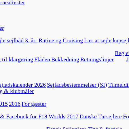
rneattester
er
jle sejlbåd 3. år: Rutine og Cruising
Lær at sejle kapsej
Regle
 til klargøring
Flåden
Beklædning
Retningslinjer
J
jladskalender 2026
Sejladsbestemmelser (SI)
Tilmeldi
g & klubmåler
015
2016
For gæster
 & Facebook for F18 Worlds 2017
Danske Tursejlere
Fo
Dansk Sejlunion: Tips & fordele