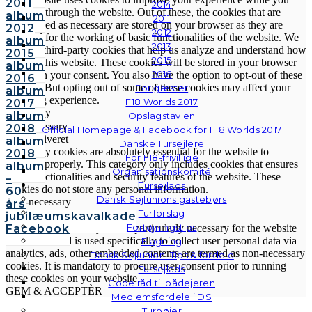
2011
2014
navigate through the website. Out of these, the cookies that are
album
2011
categorized as necessary are stored on your browser as they are
2012
2012
essential for the working of basic functionalities of the website. We
album
2013
also use third-party cookies that help us analyze and understand how
2015
2015
you use this website. These cookies will be stored in your browser
album
2016
only with your consent. You also have the option to opt-out of these
2016
cookies. But opting out of some of these cookies may affect your
For gæster
album
browsing experience.
F18 Worlds 2017
2017
Necessary
album
Opslagstavlen
Necessary
2018
Official Homepage & Facebook for F18 Worlds 2017
Altid aktiveret
album
Danske Tursejlere
Necessary cookies are absolutely essential for the website to
2018
For F18-frivillige
function properly. This category only includes cookies that ensures
album
Organisationskomité
basic functionalities and security features of the website. These
–
Tursejlads
cookies do not store any personal information.
60
Dansk Sejlunions gastebørs
Non-necessary
års
Turforslag
Non-necessary
jubilæumskavalkade
Fortøjningstips
Any cookies that may not be particularly necessary for the website
Facebook
to function and is used specifically to collect user personal data via
Flagning
analytics, ads, other embedded contents are termed as non-necessary
Dansk Sejlunion: Tips & fordele
cookies. It is mandatory to procure user consent prior to running
Tursejlads
these cookies on your website.
Gode råd til bådejeren
GEM & ACCEPTÈR
Medlemsfordele i DS
Turbøjer