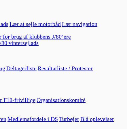
lads
Lær at sejle motorbåd
Lær navigation
r for brug af klubbens J/80’ere
/80 vintersejlads
ng
Deltagerliste
Resultatliste / Protester
r F18-frivillige
Organisationskomité
ren
Medlemsfordele i DS
Turbøjer
Blå oplevelser