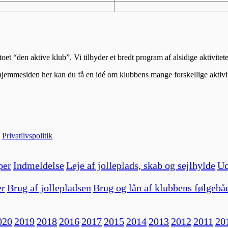
t “den aktive klub”. Vi tilbyder et bredt program af alsidige aktivitet
hjemmesiden her kan du få en idé om klubbens mange forskellige aktivit
|
Privatlivspolitik
per
Indmeldelse
Leje af jolleplads, skab og sejlhylde
Ud
er
Brug af jollepladsen
Brug og lån af klubbens følgebå
020
2019
2018
2016
2017
2015
2014
2013
2012
2011
20