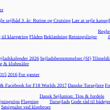
er
jle sejlbåd 3. år: Rutine og Cruising
Lær at sejle kapsej
Regle
 til klargøring
Flåden
Beklædning
Retningslinjer
J
jladskalender 2026
Sejladsbestemmelser (SI)
Tilmeldi
g & klubmåler
015
2016
For gæster
 & Facebook for F18 Worlds 2017
Danske Tursejlere
Fo
Dansk Sejlunion: Tips & fordele
jningstips
Flagning
Tursejlads
Gode råd til bådeje
Søsignaler ved klapbroer