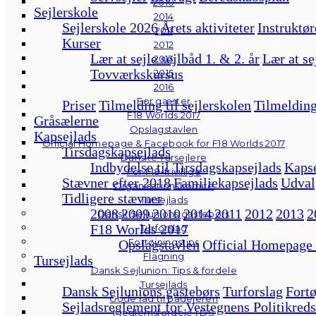
2010
Sejlerskole
2014
Sejlerskole 2026
Årets aktiviteter
Instruktør
2011
Kurser
2012
Lær at sejle sejlbåd 1. & 2. år
Lær at se
2013
Tovværkskursus
2015
2016
For gæster
Priser
Tilmelding til sejlerskolen
Tilmelding
F18 Worlds 2017
Gråsælerne
Opslagstavlen
Kapsejlads
Official Homepage & Facebook for F18 Worlds 2017
Tirsdagskapsejlads
Danske Tursejlere
Indbydelse til Tirsdagskapsejlads
Kapse
For F18-frivillige
Stævner efter 2018
Familiekapsejlads
Udval
Organisationskomité
Tidligere stævner
Tursejlads
2008
2009
2010
2014
2011
2012
2013
2
Dansk Sejlunions gastebørs
F18 Worlds 2017
Turforslag
Fortøjningstips
Opslagstavlen
Official Homepage
Flagning
Tursejlads
Dansk Sejlunion: Tips & fordele
Tursejlads
Dansk Sejlunions gastebørs
Turforslag
Fortø
Gode råd til bådejeren
Sejladsreglement for Vestegnens Politikreds
Medlemsfordele i DS