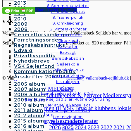
2013
6. Sommeraktiviteter
2012
Share
Tweet
Share
Pin
7. Forældrepolitik
2011
8. Trænerpolitik
2010
VSK
9. Omklædning
2009
2008
12. Vinteraktiviteter
Velkommen til Vallensbæk Sejlklub. I Vallensbæk Sejlklub har vi mottoe
Generelforsamlinger
Børneattester
Forretningsorden
Sikkerhed
Sejlklubben er fra 1958 og har for øjeblikket ca. 520 medlemmer. På 
Regnskabsinstruks
Selvsejler
Udvalg
Brovagt
Privatlivspolitik
Beredskabsplan
Nyhedsbreve
Sejlerskole
VSK Sejlerfond
Sejlerskole 2026
Kommunikationspolitik
Årets aktiviteter
Årsskrifter 2007-13
© Vallensbæk Sejlklub | E-mail:
sekretariat@vallensbaek-sejlklub.dk
Instruktører
Kontakt
2005 album
Galleri
Kurser
BLIV MEDLEM
2007 album
Andre fotos
Lær at sejle sejlbåd 1. & 2. år
Forside
Kontingenter & gebyrer
Medlemsty
2008 album
Lær at sejle sejlbåd 3. år: Rutine og Cruising
2009 album
Om klubben
2010 album
Lær at sejle kapsejlads
Velkommen til VSK
Brug af klubbens lokal
2011 album
Lær at sejle motorbåd
Bestyrelsen
2012 album
Lær navigation
Bestyrelsesmødereferater
2015 album
Tovværkskursus
2016 album
2026
2025
2024
2023
2022
2021
2
Priser