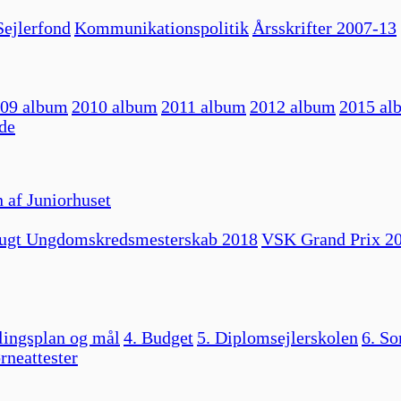
ejlerfond
Kommunikationspolitik
Årsskrifter 2007-13
09 album
2010 album
2011 album
2012 album
2015 al
de
 af Juniorhuset
ugt Ungdomskredsmesterskab 2018
VSK Grand Prix 2
lingsplan og mål
4. Budget
5. Diplomsejlerskolen
6. So
rneattester