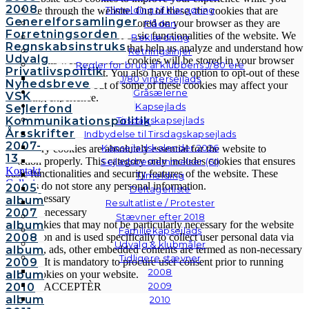
2008
Tilmelding til klargøring
navigate through the website. Out of these, the cookies that are
Generelforsamlinger
categorized as necessary are stored on your browser as they are
Flåden
Forretningsorden
essential for the working of basic functionalities of the website. We
Beklædning
Regnskabsinstruks
also use third-party cookies that help us analyze and understand how
Retningslinjer
Udvalg
you use this website. These cookies will be stored in your browser
Regler for brug af klubbens J/80’ere
Privatlivspolitik
only with your consent. You also have the option to opt-out of these
J/80 vintersejlads
Nyhedsbreve
cookies. But opting out of some of these cookies may affect your
Gråsælerne
VSK
browsing experience.
Kapsejlads
Sejlerfond
Necessary
Kommunikationspolitik
Tirsdagskapsejlads
Necessary
Årsskrifter
Indbydelse til Tirsdagskapsejlads
Altid aktiveret
2007-
Kapsejladskalender 2026
Necessary cookies are absolutely essential for the website to
13
function properly. This category only includes cookies that ensures
Sejladsbestemmelser (SI)
Kontakt
basic functionalities and security features of the website. These
Tilmelding
Galleri
cookies do not store any personal information.
2005
Deltagerliste
Andre
Non-necessary
album
Resultatliste / Protester
fotos
2007
Non-necessary
Stævner efter 2018
album
Any cookies that may not be particularly necessary for the website
Familiekapsejlads
2008
to function and is used specifically to collect user personal data via
Udvalg & klubmåler
album
analytics, ads, other embedded contents are termed as non-necessary
Tidligere stævner
2009
cookies. It is mandatory to procure user consent prior to running
2008
album
these cookies on your website.
2009
2010
GEM & ACCEPTÈR
album
2010