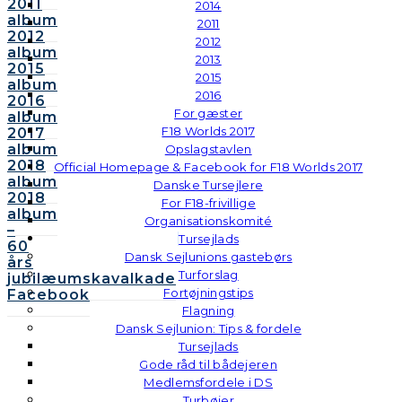
2011
2014
album
2011
2012
2012
album
2013
2015
2015
album
2016
2016
For gæster
album
F18 Worlds 2017
2017
album
Opslagstavlen
2018
Official Homepage & Facebook for F18 Worlds 2017
album
Danske Tursejlere
2018
For F18-frivillige
album
Organisationskomité
–
Tursejlads
60
Dansk Sejlunions gastebørs
års
Turforslag
jubilæumskavalkade
Fortøjningstips
Facebook
Flagning
Dansk Sejlunion: Tips & fordele
Tursejlads
Gode råd til bådejeren
Medlemsfordele i DS
Turbøjer