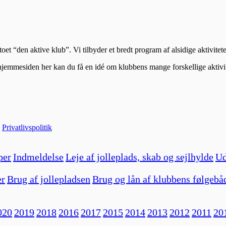
t “den aktive klub”. Vi tilbyder et bredt program af alsidige aktivitet
hjemmesiden her kan du få en idé om klubbens mange forskellige aktivit
|
Privatlivspolitik
per
Indmeldelse
Leje af jolleplads, skab og sejlhylde
Ud
er
Brug af jollepladsen
Brug og lån af klubbens følgebå
020
2019
2018
2016
2017
2015
2014
2013
2012
2011
20