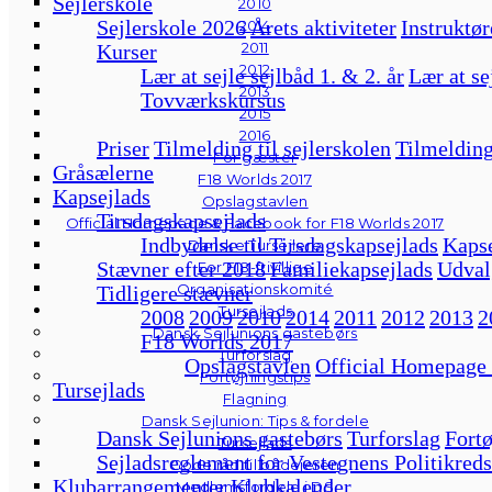
Sejlerskole
2010
Sejlerskole 2026
Årets aktiviteter
Instruktør
2014
2011
Kurser
2012
Lær at sejle sejlbåd 1. & 2. år
Lær at se
2013
Tovværkskursus
2015
2016
Priser
Tilmelding til sejlerskolen
Tilmelding
For gæster
Gråsælerne
F18 Worlds 2017
Kapsejlads
Opslagstavlen
Tirsdagskapsejlads
Official Homepage & Facebook for F18 Worlds 2017
Indbydelse til Tirsdagskapsejlads
Kapse
Danske Tursejlere
Stævner efter 2018
Familiekapsejlads
Udval
For F18-frivillige
Organisationskomité
Tidligere stævner
Tursejlads
2008
2009
2010
2014
2011
2012
2013
2
Dansk Sejlunions gastebørs
F18 Worlds 2017
Turforslag
Opslagstavlen
Official Homepage
Fortøjningstips
Tursejlads
Flagning
Dansk Sejlunion: Tips & fordele
Dansk Sejlunions gastebørs
Turforslag
Fortø
Tursejlads
Sejladsreglement for Vestegnens Politikreds
Gode råd til bådejeren
Klubarrangementer
Klubkalender
Medlemsfordele i DS