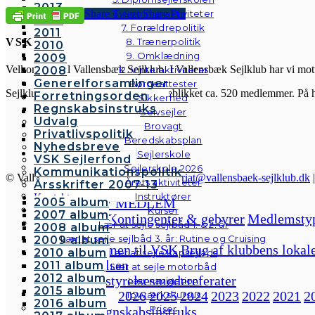
2013
6. Sommeraktiviteter
Share
Tweet
Share
Pin
2012
7. Forældrepolitik
2011
VSK
8. Trænerpolitik
2010
9. Omklædning
2009
Velkommen til Vallensbæk Sejlklub. I Vallensbæk Sejlklub har vi mottoe
2008
12. Vinteraktiviteter
Generelforsamlinger
Børneattester
Sejlklubben er fra 1958 og har for øjeblikket ca. 520 medlemmer. På 
Forretningsorden
Sikkerhed
Regnskabsinstruks
Selvsejler
Udvalg
Brovagt
Privatlivspolitik
Beredskabsplan
Nyhedsbreve
Sejlerskole
VSK Sejlerfond
Sejlerskole 2026
Kommunikationspolitik
© Vallensbæk Sejlklub | E-mail:
sekretariat@vallensbaek-sejlklub.dk
Årets aktiviteter
Årsskrifter 2007-13
Instruktører
Kontakt
BLIV MEDLEM
2005 album
Galleri
Kurser
2007 album
Forside
Kontingenter & gebyrer
Medlemsty
Andre fotos
Lær at sejle sejlbåd 1. & 2. år
2008 album
Om klubben
Lær at sejle sejlbåd 3. år: Rutine og Cruising
2009 album
Velkommen til VSK
Brug af klubbens lokal
2010 album
Lær at sejle kapsejlads
Bestyrelsen
2011 album
Lær at sejle motorbåd
2012 album
Bestyrelsesmødereferater
Lær navigation
2015 album
2026
2025
2024
2023
2022
2021
2
Tovværkskursus
2016 album
Priser
Regnskabsinstruks