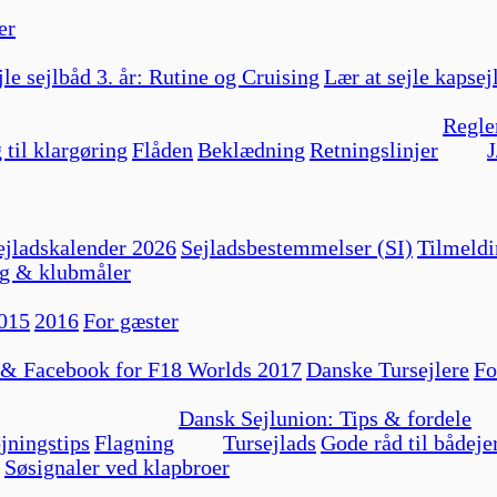
er
jle sejlbåd 3. år: Rutine og Cruising
Lær at sejle kapsej
Regle
 til klargøring
Flåden
Beklædning
Retningslinjer
J
jladskalender 2026
Sejladsbestemmelser (SI)
Tilmeldi
g & klubmåler
015
2016
For gæster
 & Facebook for F18 Worlds 2017
Danske Tursejlere
Fo
Dansk Sejlunion: Tips & fordele
jningstips
Flagning
Tursejlads
Gode råd til bådeje
Søsignaler ved klapbroer