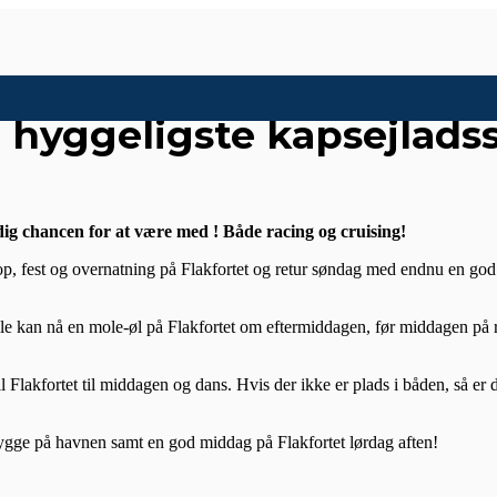
e hyggeligste kapsejlad
ig chancen for at være med ! Både racing og cruising!
top, fest og overnatning på Flakfortet og retur søndag med endnu en g
le kan nå en mole-øl på Flakfortet om eftermiddagen, før middagen på re
til Flakfortet til middagen og dans. Hvis der ikke er plads i båden, så 
hygge på havnen samt en god middag på Flakfortet lørdag aften!