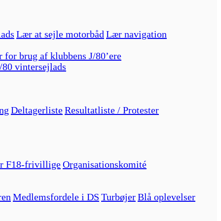
lads
Lær at sejle motorbåd
Lær navigation
r for brug af klubbens J/80’ere
/80 vintersejlads
ng
Deltagerliste
Resultatliste / Protester
r F18-frivillige
Organisationskomité
ren
Medlemsfordele i DS
Turbøjer
Blå oplevelser