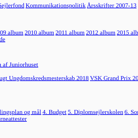
ejlerfond
Kommunikationspolitik
Årsskrifter 2007-13
09 album
2010 album
2011 album
2012 album
2015 al
de
 af Juniorhuset
ugt Ungdomskredsmesterskab 2018
VSK Grand Prix 2
lingsplan og mål
4. Budget
5. Diplomsejlerskolen
6. So
rneattester