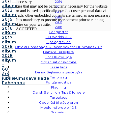
2011
2014
Non-necessary
album
Any cookies that may not be particularly necessary for the website
2011
2012
to function and is used specifically to collect user personal data via
2012
album
analytics, ads, other embedded contents are termed as non-necessary
2013
2015
cookies. It is mandatory to procure user consent prior to running
2015
album
these cookies on your website.
2016
2016
GEM & ACCEPTÈR
For gæster
album
F18 Worlds 2017
2017
album
Opslagstavlen
2018
Official Homepage & Facebook for F18 Worlds 2017
album
Danske Tursejlere
2018
For F18-frivillige
album
Organisationskomité
–
Tursejlads
60
Dansk Sejlunions gastebørs
års
Turforslag
jubilæumskavalkade
Fortøjningstips
Facebook
Flagning
Dansk Sejlunion: Tips & fordele
Tursejlads
Gode råd til bådejeren
Medlemsfordele i DS
Turbøjer