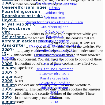
2008
Tilmelding til klargøring
kan læse mere om cookies her.
Accepter
Læs mere
Generelforsamlinger
Flåden
Forretningsorden
Beklædning
Luk
Regnskabsinstruks
Retningslinjer
Udvalg
Regler for brug af klubbens J/80’ere
Privatlivspolitik
Privacy Overview
J/80 vintersejlads
Nyhedsbreve
Gråsælerne
VSK
This website uses cookies to improve your experience while you
Kapsejlads
Sejlerfond
navigate through the website. Out of these, the cookies that are
Kommunikationspolitik
Tirsdagskapsejlads
categorized as necessary are stored on your browser as they are
Årsskrifter
Indbydelse til Tirsdagskapsejlads
essential for the working of basic functionalities of the website. We
2007-
Kapsejladskalender 2026
also use third-party cookies that help us analyze and understand how
13
Sejladsbestemmelser (SI)
you use this website. These cookies will be stored in your browser
Kontakt
only with your consent. You also have the option to opt-out of these
Tilmelding
Galleri
cookies. But opting out of some of these cookies may affect your
2005
Deltagerliste
Andre
browsing experience.
album
Resultatliste / Protester
fotos
Necessary
2007
Stævner efter 2018
album
Necessary
Familiekapsejlads
2008
Altid aktiveret
Udvalg & klubmåler
album
Necessary cookies are absolutely essential for the website to
Tidligere stævner
2009
function properly. This category only includes cookies that ensures
2008
album
basic functionalities and security features of the website. These
2009
2010
cookies do not store any personal information.
album
2010
Non-necessary