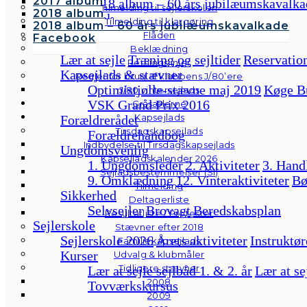
2017 album
2018 album – 60 års jubilæumskavalka
Tilmelding til sejlerskolen
2018 album
Facebook
Tilmelding til klargøring
2018 album – 60 års jubilæumskavalkade
Flåden
Facebook
Ungdom
Beklædning
Lær at sejle
Træning og sejltider
Reservation
Retningslinjer
Kapsejlads & stævner
Regler for brug af klubbens J/80’ere
Optimistjolle-stævne maj 2019
Køge B
J/80 vintersejlads
VSK Grand Prix 2016
Gråsælerne
Kapsejlads
Forældrerådet
Tirsdagskapsejlads
Forældrehåndbog
Indbydelse til Tirsdagskapsejlads
Ungdomsvenlig
Kapsejladskalender 2026
1. Ungdomsleder
2. Aktiviteter
3. Hand
Sejladsbestemmelser (SI)
9. Omklædning
12. Vinteraktiviteter
Bø
Tilmelding
Sikkerhed
Deltagerliste
Selvsejler
Brovagt
Beredskabsplan
Resultatliste / Protester
Sejlerskole
Stævner efter 2018
Sejlerskole 2026
Årets aktiviteter
Instruktør
Familiekapsejlads
Kurser
Udvalg & klubmåler
Tidligere stævner
Lær at sejle sejlbåd 1. & 2. år
Lær at se
2008
Tovværkskursus
2009