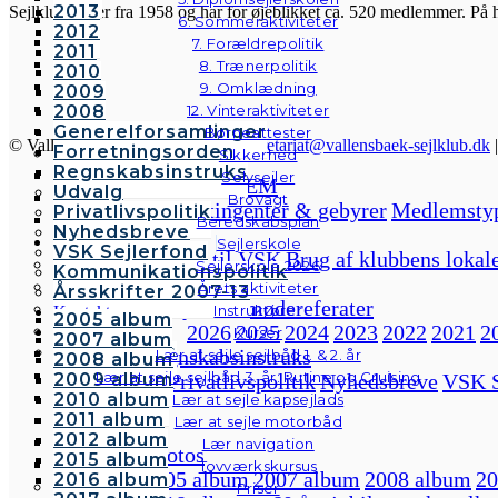
2013
Sejlklubben er fra 1958 og har for øjeblikket ca. 520 medlemmer. På 
6. Sommeraktiviteter
2012
7. Forældrepolitik
2011
8. Trænerpolitik
2010
9. Omklædning
2009
2008
12. Vinteraktiviteter
Generelforsamlinger
Børneattester
© Vallensbæk Sejlklub | E-mail:
sekretariat@vallensbaek-sejlklub.dk
Forretningsorden
Sikkerhed
Regnskabsinstruks
Selvsejler
BLIV MEDLEM
Udvalg
Brovagt
Forside
Kontingenter & gebyrer
Medlemsty
Privatlivspolitik
Beredskabsplan
Nyhedsbreve
Om klubben
Sejlerskole
VSK Sejlerfond
Velkommen til VSK
Brug af klubbens lokal
Sejlerskole 2026
Kommunikationspolitik
Bestyrelsen
Årets aktiviteter
Årsskrifter 2007-13
Bestyrelsesmødereferater
Instruktører
Kontakt
2005 album
2026
2025
2024
2023
2022
2021
2
Galleri
Kurser
2007 album
Andre fotos
Regnskabsinstruks
Lær at sejle sejlbåd 1. & 2. år
2008 album
Lær at sejle sejlbåd 3. år: Rutine og Cruising
Udvalg
Privatlivspolitik
Nyhedsbreve
VSK S
2009 album
2010 album
Lær at sejle kapsejlads
Kontakt
2011 album
Lær at sejle motorbåd
Galleri
2012 album
Lær navigation
Andre fotos
2015 album
Tovværkskursus
2005 album
2007 album
2008 album
20
2016 album
Priser