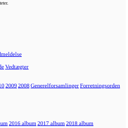
eter.
meldelse
de
Vedtægter
10
2009
2008
Generelforsamlinger
Forretningsorden
bum
2016 album
2017 album
2018 album