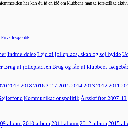
hjemmesiden her kan du få en idé om klubbens mange forskellige aktivit
|
Privatlivspolitik
per
Indmeldelse
Leje af jolleplads, skab og sejlhylde
Ud
er
Brug af jollepladsen
Brug og lån af klubbens følgebå
020
2019
2018
2016
2017
2015
2014
2013
2012
2011
20
ejlerfond
Kommunikationspolitik
Årsskrifter 2007-13
09 album
2010 album
2011 album
2012 album
2015 al