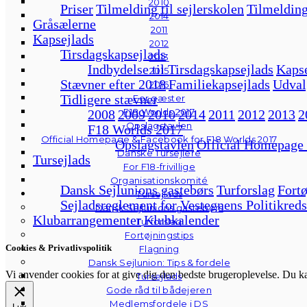
2010
Priser
Tilmelding til sejlerskolen
Tilmelding
2014
Gråsælerne
2011
Kapsejlads
2012
Tirsdagskapsejlads
2013
Indbydelse til Tirsdagskapsejlads
Kapse
2015
Stævner efter 2018
Familiekapsejlads
Udval
2016
Tidligere stævner
For gæster
F18 Worlds 2017
2008
2009
2010
2014
2011
2012
2013
2
Opslagstavlen
F18 Worlds 2017
Official Homepage & Facebook for F18 Worlds 2017
Opslagstavlen
Official Homepage
Danske Tursejlere
Tursejlads
For F18-frivillige
Organisationskomité
Dansk Sejlunions gastebørs
Turforslag
Fortø
Tursejlads
Sejladsreglement for Vestegnens Politikreds
Dansk Sejlunions gastebørs
Klubarrangementer
Klubkalender
Turforslag
Fortøjningstips
Cookies & Privatlivspolitik
Flagning
Dansk Sejlunion: Tips & fordele
Vi anvender cookies for at give dig den bedste brugeroplevelse. Du 
Tursejlads
Gode råd til bådejeren
Medlemsfordele i DS