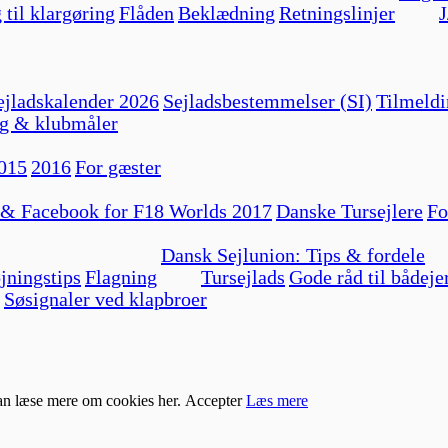
 til klargøring
Flåden
Beklædning
Retningslinjer
J
jladskalender 2026
Sejladsbestemmelser (SI)
Tilmeldi
g & klubmåler
015
2016
For gæster
 & Facebook for F18 Worlds 2017
Danske Tursejlere
Fo
Dansk Sejlunion: Tips & fordele
jningstips
Flagning
Tursejlads
Gode råd til bådeje
Søsignaler ved klapbroer
kan læse mere om cookies her.
Accepter
Læs mere