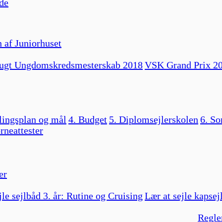
de
 af Juniorhuset
ugt Ungdomskredsmesterskab 2018
VSK Grand Prix 2
lingsplan og mål
4. Budget
5. Diplomsejlerskolen
6. So
rneattester
er
jle sejlbåd 3. år: Rutine og Cruising
Lær at sejle kapsej
Regle