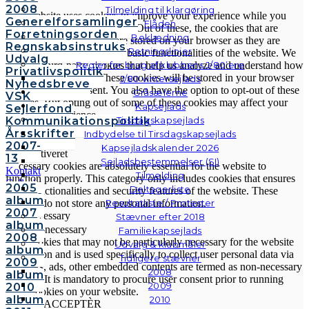
2008
Tilmelding til klargøring
This website uses cookies to improve your experience while you
Generelforsamlinger
Flåden
navigate through the website. Out of these, the cookies that are
Forretningsorden
Beklædning
categorized as necessary are stored on your browser as they are
Regnskabsinstruks
Retningslinjer
essential for the working of basic functionalities of the website. We
Udvalg
Regler for brug af klubbens J/80’ere
also use third-party cookies that help us analyze and understand how
Privatlivspolitik
you use this website. These cookies will be stored in your browser
J/80 vintersejlads
Nyhedsbreve
only with your consent. You also have the option to opt-out of these
Gråsælerne
VSK
cookies. But opting out of some of these cookies may affect your
Kapsejlads
Sejlerfond
browsing experience.
Kommunikationspolitik
Tirsdagskapsejlads
Necessary
Årsskrifter
Indbydelse til Tirsdagskapsejlads
Necessary
2007-
Kapsejladskalender 2026
Altid aktiveret
13
Sejladsbestemmelser (SI)
Necessary cookies are absolutely essential for the website to
Kontakt
Tilmelding
function properly. This category only includes cookies that ensures
Galleri
2005
Deltagerliste
basic functionalities and security features of the website. These
Andre
album
Resultatliste / Protester
cookies do not store any personal information.
fotos
2007
Non-necessary
Stævner efter 2018
album
Non-necessary
Familiekapsejlads
2008
Any cookies that may not be particularly necessary for the website
Udvalg & klubmåler
album
to function and is used specifically to collect user personal data via
Tidligere stævner
2009
analytics, ads, other embedded contents are termed as non-necessary
2008
album
cookies. It is mandatory to procure user consent prior to running
2009
2010
these cookies on your website.
album
2010
GEM & ACCEPTÈR