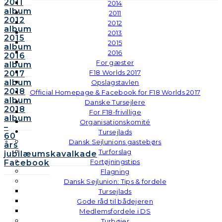
2011
2014
album
2011
2012
2012
album
2013
2015
2015
album
2016
2016
For gæster
album
F18 Worlds 2017
2017
album
Opslagstavlen
2018
Official Homepage & Facebook for F18 Worlds 2017
album
Danske Tursejlere
2018
For F18-frivillige
album
Organisationskomité
–
Tursejlads
60
Dansk Sejlunions gastebørs
års
Turforslag
jubilæumskavalkade
Fortøjningstips
Facebook
Flagning
Dansk Sejlunion: Tips & fordele
Tursejlads
Gode råd til bådejeren
Medlemsfordele i DS
Turbøjer