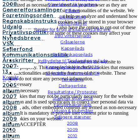
2008
Tilmelding til klargøring
categorized as necessary are stored on your browser as they are
Generelforsamlinger
essential for the working of basic functionalities of the website. We
Flåden
Forretningsorden
also use third-party cookies that help us analyze and understand how
Beklædning
Regnskabsinstruks
you use this website. These cookies will be stored in your browser
Retningslinjer
Udvalg
only with your consent. You also have the option to opt-out of these
Regler for brug af klubbens J/80’ere
Privatlivspolitik
cookies. But opting out of some of these cookies may affect your
J/80 vintersejlads
Nyhedsbreve
browsing experience.
Gråsælerne
VSK
Necessary
Kapsejlads
Sejlerfond
Necessary
Kommunikationspolitik
Tirsdagskapsejlads
Altid aktiveret
Årsskrifter
Indbydelse til Tirsdagskapsejlads
Necessary cookies are absolutely essential for the website to
2007-
Kapsejladskalender 2026
function properly. This category only includes cookies that ensures
13
basic functionalities and security features of the website. These
Sejladsbestemmelser (SI)
Kontakt
cookies do not store any personal information.
Tilmelding
Galleri
Non-necessary
2005
Deltagerliste
Andre
album
Non-necessary
Resultatliste / Protester
fotos
2007
Any cookies that may not be particularly necessary for the website
Stævner efter 2018
album
to function and is used specifically to collect user personal data via
Familiekapsejlads
2008
analytics, ads, other embedded contents are termed as non-necessary
Udvalg & klubmåler
album
cookies. It is mandatory to procure user consent prior to running
Tidligere stævner
2009
these cookies on your website.
2008
album
GEM & ACCEPTÈR
2009
2010
album
2010