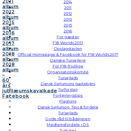
2011
2014
album
2011
2012
2012
album
2013
2015
2015
album
2016
2016
For gæster
album
F18 Worlds 2017
2017
album
Opslagstavlen
2018
Official Homepage & Facebook for F18 Worlds 2017
album
Danske Tursejlere
2018
For F18-frivillige
album
Organisationskomité
–
Tursejlads
60
Dansk Sejlunions gastebørs
års
Turforslag
jubilæumskavalkade
Fortøjningstips
Facebook
Flagning
Dansk Sejlunion: Tips & fordele
Tursejlads
Gode råd til bådejeren
Medlemsfordele i DS
Turbøjer