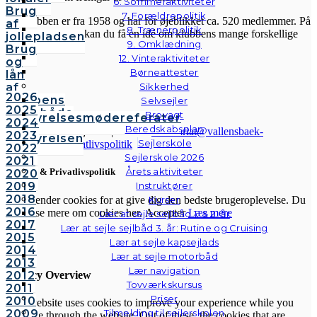
6. Sommeraktiviteter
Brug
7. Forældrepolitik
Sejlklubben er fra 1958 og har for øjeblikket ca. 520 medlemmer. På
af
8. Trænerpolitik
hjemmesiden her kan du få en idé om klubbens mange forskellige
jollepladsen
9. Omklædning
aktiviteter.
Brug
12. Vinteraktiviteter
og
Børneattester
lån
af
Sikkerhed
2026
klubbens
Selvsejler
2025
følgebåde
Brovagt
Bestyrelsesmødereferater
2024
Vedtægter
Beredskabsplan
© Vallensbæk Sejlklub | E-mail:
sekretariat@vallensbaek-
2023
Bestyrelsen
Sejlerskole
sejlklub.dk
|
Privatlivspolitik
2022
Sejlerskole 2026
2021
Årets aktiviteter
Cookies & Privatlivspolitik
2020
2019
Instruktører
2018
Vi anvender cookies for at give dig den bedste brugeroplevelse. Du
Kurser
2016
kan læse mere om cookies her.
Accepter
Læs mere
Lær at sejle sejlbåd 1. & 2. år
2017
Lær at sejle sejlbåd 3. år: Rutine og Cruising
2015
Lær at sejle kapsejlads
Luk
2014
Lær at sejle motorbåd
2013
Lær navigation
Privacy Overview
2012
Tovværkskursus
2011
Priser
2010
This website uses cookies to improve your experience while you
2009
Tilmelding til sejlerskolen
navigate through the website. Out of these, the cookies that are