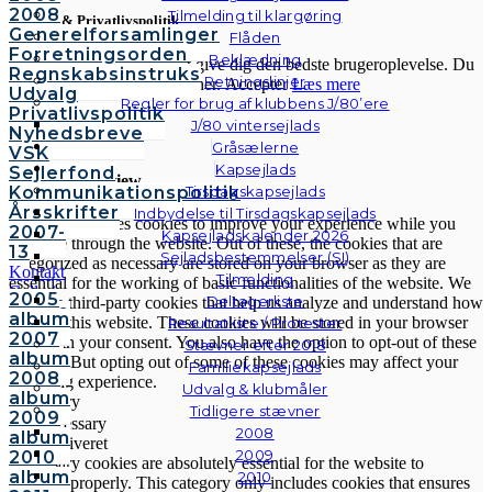
2008
Tilmelding til klargøring
Cookies & Privatlivspolitik
Generelforsamlinger
Flåden
Forretningsorden
Beklædning
Vi anvender cookies for at give dig den bedste brugeroplevelse. Du
Regnskabsinstruks
Retningslinjer
kan læse mere om cookies her.
Accepter
Læs mere
Udvalg
Regler for brug af klubbens J/80’ere
Privatlivspolitik
J/80 vintersejlads
Nyhedsbreve
Luk
Gråsælerne
VSK
Kapsejlads
Sejlerfond
Privacy Overview
Kommunikationspolitik
Tirsdagskapsejlads
Årsskrifter
Indbydelse til Tirsdagskapsejlads
This website uses cookies to improve your experience while you
2007-
Kapsejladskalender 2026
navigate through the website. Out of these, the cookies that are
13
Sejladsbestemmelser (SI)
categorized as necessary are stored on your browser as they are
Kontakt
Tilmelding
essential for the working of basic functionalities of the website. We
Galleri
2005
Deltagerliste
also use third-party cookies that help us analyze and understand how
Andre
album
you use this website. These cookies will be stored in your browser
Resultatliste / Protester
fotos
2007
only with your consent. You also have the option to opt-out of these
Stævner efter 2018
album
cookies. But opting out of some of these cookies may affect your
Familiekapsejlads
2008
browsing experience.
Udvalg & klubmåler
album
Necessary
Tidligere stævner
2009
Necessary
2008
album
Altid aktiveret
2009
2010
Necessary cookies are absolutely essential for the website to
album
2010
function properly. This category only includes cookies that ensures