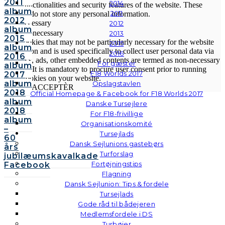
2011
2014
basic functionalities and security features of the website. These
album
2011
cookies do not store any personal information.
2012
Non-necessary
2012
album
Non-necessary
2013
2015
Any cookies that may not be particularly necessary for the website
2015
album
to function and is used specifically to collect user personal data via
2016
2016
analytics, ads, other embedded contents are termed as non-necessary
For gæster
album
cookies. It is mandatory to procure user consent prior to running
F18 Worlds 2017
2017
these cookies on your website.
album
Opslagstavlen
GEM & ACCEPTÈR
2018
Official Homepage & Facebook for F18 Worlds 2017
album
Danske Tursejlere
2018
For F18-frivillige
album
Organisationskomité
–
Tursejlads
60
Dansk Sejlunions gastebørs
års
Turforslag
jubilæumskavalkade
Fortøjningstips
Facebook
Flagning
Dansk Sejlunion: Tips & fordele
Tursejlads
Gode råd til bådejeren
Medlemsfordele i DS
Turbøjer