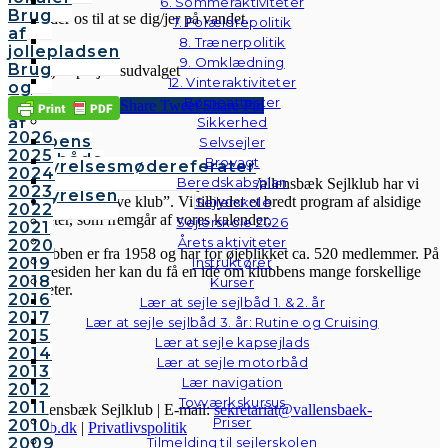
6. Sommeraktiviteter
Brug
Vi glæder os til at se dig/jer på vandet.
7. Forældrepolitik
af
8. Trænerpolitik
jollepladsen
Sejlerhilsen
9. Omklædning
Brug
Tirsdagskapsejladsudvalget
12. Vinteraktiviteter
og
Børneattester
lån
Share
Tweet
Share
Pin
af
Sikkerhed
2026
klubbens
Selvsejler
VSK
2025
følgebåde
Brovagt
Bestyrelsesmødereferater
2024
Vedtægter
Beredskabsplan
Velkommen til Vallensbæk Sejlklub. I Vallensbæk Sejlklub har vi
2023
Bestyrelsen
mottoet “den aktive klub”. Vi tilbyder et bredt program af alsidige
Sejlerskole
2022
aktiviteter, som fremgår af vores kalender.
Sejlerskole 2026
2021
Årets aktiviteter
2020
Sejlklubben er fra 1958 og har for øjeblikket ca. 520 medlemmer. På
2019
Instruktører
hjemmesiden her kan du få en idé om klubbens mange forskellige
2018
Kurser
aktiviteter.
2016
Lær at sejle sejlbåd 1. & 2. år
2017
Lær at sejle sejlbåd 3. år: Rutine og Cruising
2015
Lær at sejle kapsejlads
2014
Lær at sejle motorbåd
2013
Lær navigation
2012
Tovværkskursus
2011
© Vallensbæk Sejlklub | E-mail:
sekretariat@vallensbaek-
Priser
2010
sejlklub.dk
|
Privatlivspolitik
2009
Tilmelding til sejlerskolen